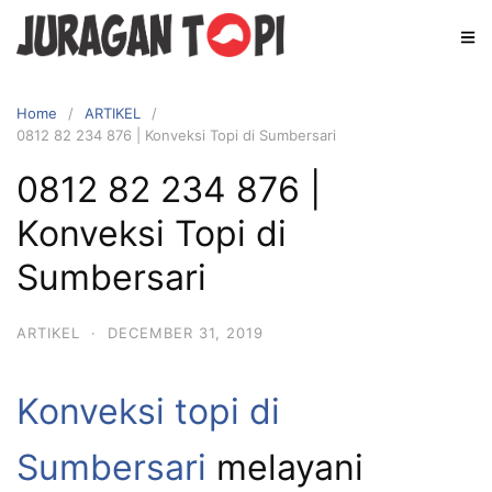
Skip
to
content
Home
ARTIKEL
0812 82 234 876 | Konveksi Topi di Sumbersari
0812 82 234 876 |
Konveksi Topi di
Sumbersari
ARTIKEL
·
DECEMBER 31, 2019
Konveksi topi di
Sumbersari
melayani