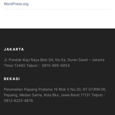
WordPress.org
JAKARTA
Jl. Pondok Kopi Raya Blok S4, No.5a, Duren Sawit – Jakarta
Timur 13460 Telpon : 0815-995-6854
BEKASI
Perumahan Pejuang Pratama 19 Blok S No.30, RT.07/RW.06,
Pejuang, Medan Satria, Kota Bks, Jawa Barat 17131 Telpon :
0812-8223-4876