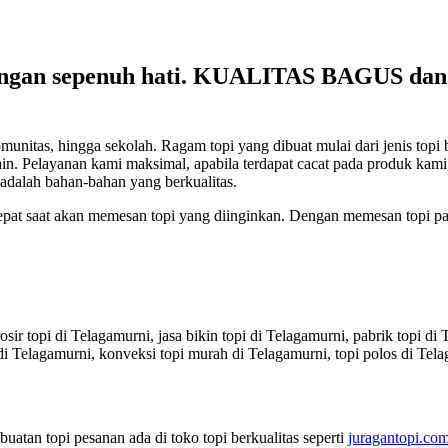
engan sepenuh hati. KUALITAS BAGUS 
s, hingga sekolah. Ragam topi yang dibuat mulai dari jenis topi baseba
lain-lain. Pelayanan kami maksimal, apabila terdapat cacat pada produk 
adalah bahan-bahan yang berkualitas.
 tepat saat akan memesan topi yang diinginkan. Dengan memesan topi pa
sir topi di Telagamurni, jasa bikin topi di Telagamurni, pabrik topi di
i Telagamurni, konveksi topi murah di Telagamurni, topi polos di Tela
atan topi pesanan ada di toko topi berkualitas seperti
juragantopi.com