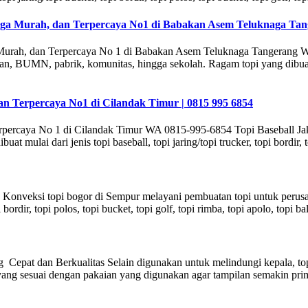
arga Murah, dan Terpercaya No1 di Babakan Asem Teluknaga Tang
 Murah, dan Terpercaya No 1 di Babakan Asem Teluknaga Tangerang 
BUMN, pabrik, komunitas, hingga sekolah. Ragam topi yang dibuat mulai
an Terpercaya No1 di Cilandak Timur | 0815 995 6854
erpercaya No 1 di Cilandak Timur WA 0815-995-6854 Topi Baseball Jak
mulai dari jenis topi baseball, topi jaring/topi trucker, topi bordir, to
onveksi topi bogor di Sempur melayani pembuatan topi untuk perusa
opi bordir, topi polos, topi bucket, topi golf, topi rimba, topi apolo, topi
Cepat dan Berkualitas Selain digunakan untuk melindungi kepala, top
ng sesuai dengan pakaian yang digunakan agar tampilan semakin prima.