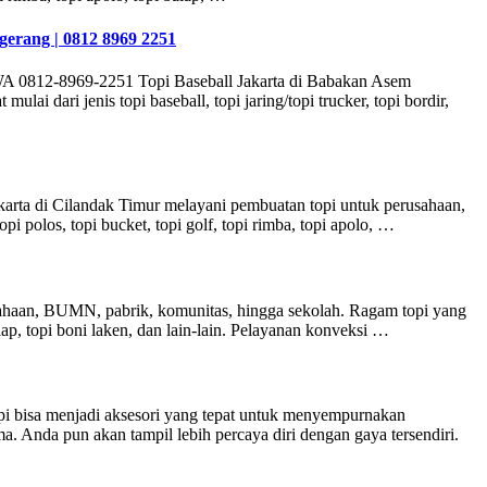
erang | 0812 8969 2251
WA 0812-8969-2251 Topi Baseball Jakarta di Babakan Asem
 dari jenis topi baseball, topi jaring/topi trucker, topi bordir,
arta di Cilandak Timur melayani pembuatan topi untuk perusahaan,
pi polos, topi bucket, topi golf, topi rimba, topi apolo, …
haan, BUMN, pabrik, komunitas, hingga sekolah. Ragam topi yang
 balap, topi boni laken, dan lain-lain. Pelayanan konveksi …
i bisa menjadi aksesori yang tepat untuk menyempurnakan
 Anda pun akan tampil lebih percaya diri dengan gaya tersendiri.