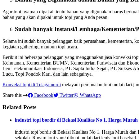
Agar topi nyaman dipakai, tentu bahan yang digunakan harus berkual
bahan yang akan dipakai untuk topi yang Anda pesan.
Sudah banyak Instansi/Lembaga/Kementerian/
Selama ini sudah banyak pelanggan baik perusahaan, kementerian, 
kegiatan gathering, maupun topi acara.
Berikut ini beberapa pelanggan yang menggunakan jasa konveksi to
Kehutanan, Kementerian BUMN, Kementerian Pariwisata dan Ekon
Len Telekomunikasi Indonesia, PT. Sapta Indra Sejati, PT. Sukses A
Lucu, Topi Pondok Kari, dan lain sebagainya.
Konveksi topi di Telagamurni
melayani pembuatan topi mulai dari jum
Share this
Facebook
Twitter
WhatsApp
Related Posts
industri topi bordir di Bekasi Kualitas No 1, Harga Mura
industri topi bordir di Bekasi Kualitas No 1, Harga Murah da
sekolah. Ragam topi yang dibuat mulai dari jenis topi baseball, to