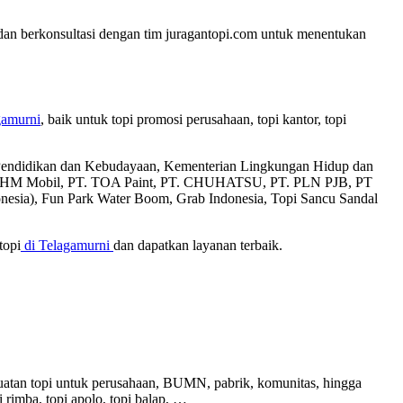
 dan berkonsultasi dengan tim juragantopi.com untuk menentukan
gamurni
, baik untuk topi promosi perusahaan, topi kantor, topi
an Pendidikan dan Kebudayaan, Kementerian Lingkungan Hidup dan
T. AHM Mobil, PT. TOA Paint, PT. CHUHATSU, PT. PLN PJB, PT
donesia), Fun Park Water Boom, Grab Indonesia, Topi Sancu Sandal
topi
di Telagamurni
dan dapatkan layanan terbaik.
buatan topi untuk perusahaan, BUMN, pabrik, komunitas, hingga
pi rimba, topi apolo, topi balap, …