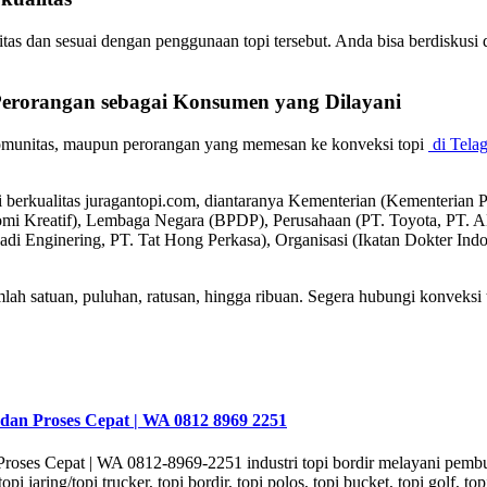
itas dan sesuai dengan penggunaan topi tersebut. Anda bisa berdiskusi
Perorangan sebagai
Konsumen
yang Dilayani
komunitas, maupun perorangan yang memesan ke konveksi topi
di Tela
pi berkualitas juragantopi.com, diantaranya Kementerian (Kementeri
omi Kreatif), Lembaga Negara (BPDP), Perusahaan (PT. Toyota, P
badi Enginering, PT. Tat Hong Perkasa), Organisasi (Ikatan Dokter In
lah satuan, puluhan, ratusan, hingga ribuan. Segera hubungi konveksi 
h dan Proses Cepat | WA 0812 8969 2251
n Proses Cepat | WA 0812-8969-2251 industri topi bordir melayani pem
pi jaring/topi trucker, topi bordir, topi polos, topi bucket, topi golf, to