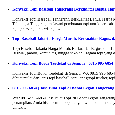
Konveksi Topi Baseball Tangerang Berkualitas Bagus, H
Konveksi Topi Baseball Tangerang Berkualitas Bagus, Harga
Teluknaga Tangerang melayani pembuatan topi untuk perusahaan, 
topi polos, topi bucket, topi …
Topi Baseball Jakarta Harga Murah, Berkualitas Bagus, d
Topi Baseball Jakarta Harga Murah, Berkualitas Bagus, dan T
BUMN, pabrik, komunitas, hingga sekolah. Ragam topi yang dibuat 
Konveksi Topi Bogor Terdekat di Sempur | 0815 995 6854
Konveksi Topi Bogor Terdekat di Sempur WA 0815-995-6854 K
dibuat mulai dari jenis topi baseball, topi jaring/topi trucker, t
0815 995 6854 | Jasa Buat Topi di Babat Legok Tangerang
WA: 0815-995-6854 Jasa Buat Topi di Babat Legok Tangerang 
penampilan. Anda bisa memilih topi dengan warna dan model ya
Untuk …