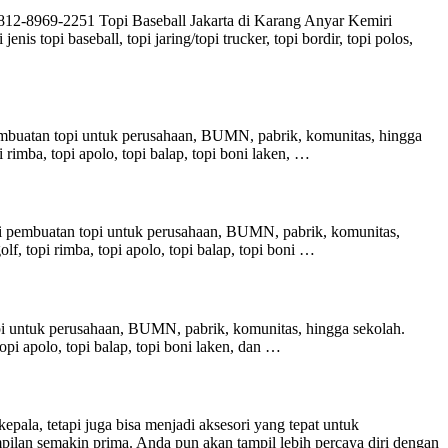
12-8969-2251 Topi Baseball Jakarta di Karang Anyar Kemiri
topi baseball, topi jaring/topi trucker, topi bordir, topi polos,
embuatan topi untuk perusahaan, BUMN, pabrik, komunitas, hingga
pi rimba, topi apolo, topi balap, topi boni laken, …
i pembuatan topi untuk perusahaan, BUMN, pabrik, komunitas,
golf, topi rimba, topi apolo, topi balap, topi boni …
i untuk perusahaan, BUMN, pabrik, komunitas, hingga sekolah.
 topi apolo, topi balap, topi boni laken, dan …
la, tetapi juga bisa menjadi aksesori yang tepat untuk
lan semakin prima. Anda pun akan tampil lebih percaya diri dengan