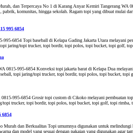
Murah, dan Terpercaya No 1 di Karang Anyar Kemiri Tangerang WA 08
ik, komunitas, hingga sekolah. Ragam topi yang dibuat mulai dari jenis 
815 995 6854
5-995-6854 Topi baseball di Kelapa Gading Jakarta Utara melayani p
pi jaring/topi trucker, topi bordir, topi polos, topi bucket, topi golf, to
ua
 0815-995-6854 Konveksi topi jakarta barat di Kelapa Dua melayan
all, topi jaring/topi trucker, topi bordir, topi polos, topi bucket, topi 
 0815-995-6854 Grosir topi custom di Cikoko melayani pembuatan top
/topi trucker, topi bordir, topi polos, topi bucket, topi golf, topi rimba,
5 6854
 Murah dan Berkualitas Topi umumnya digunakan untuk melindungi kepa
rna dan model yang sesuai dengan pakaian yang digunakan agar tampi