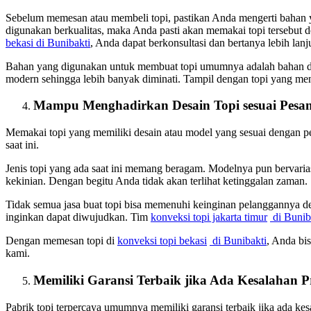
Sebelum memesan atau membeli topi, pastikan Anda mengerti bahan 
digunakan berkualitas, maka Anda pasti akan memakai topi tersebut
bekasi
di Bunibakti
, Anda dapat berkonsultasi dan bertanya lebih lanj
Bahan yang digunakan untuk membuat topi umumnya adalah bahan dr
modern sehingga lebih banyak diminati. Tampil dengan topi yang 
Mampu Menghadirkan Desain Topi sesuai Pesa
Memakai topi yang memiliki desain atau model yang sesuai dengan p
saat ini.
Jenis topi yang ada saat ini memang beragam. Modelnya pun bervaria
kekinian. Dengan begitu Anda tidak akan terlihat ketinggalan zaman.
Tidak semua jasa buat topi bisa memenuhi keinginan pelanggannya 
inginkan dapat diwujudkan. Tim
konveksi topi jakarta timur
di Bunib
Dengan memesan topi di
konveksi topi bekasi
di Bunibakti
, Anda bi
kami.
Memiliki Garansi Terbaik jika Ada Kesalahan 
Pabrik topi terpercaya umumnya memiliki garansi terbaik jika ada ke