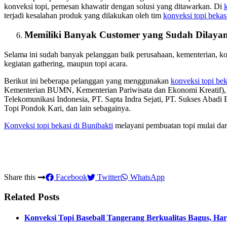
konveksi topi, pemesan khawatir dengan solusi yang ditawarkan. Di
terjadi kesalahan produk yang dilakukan oleh tim
konveksi topi bekas
Memiliki Banyak Customer yang Sudah Dilayan
Selama ini sudah banyak pelanggan baik perusahaan, kementerian, 
kegiatan gathering, maupun topi acara.
Berikut ini beberapa pelanggan yang menggunakan
konveksi topi bek
Kementerian BUMN, Kementerian Pariwisata dan Ekonomi Kreatif
Telekomunikasi Indonesia, PT. Sapta Indra Sejati, PT. Sukses Abadi
Topi Pondok Kari, dan lain sebagainya.
Konveksi topi bekasi
di Bunibakti
melayani pembuatan topi mulai dari
Share this
Facebook
Twitter
WhatsApp
Related Posts
Konveksi Topi Baseball Tangerang Berkualitas Bagus, Ha