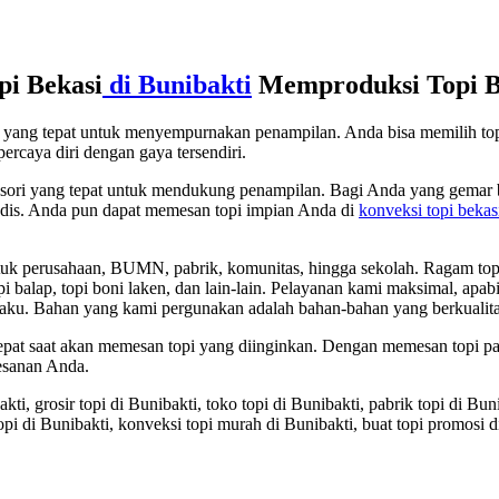
pi Bekasi
di Bunibakti
Memproduksi Topi Be
ori yang tepat untuk menyempurnakan penampilan. Anda bisa memilih t
ercaya diri dengan gaya tersendiri.
sesori yang tepat untuk mendukung penampilan. Bagi Anda yang gemar b
 modis. Anda pun dapat memesan topi impian Anda di
konveksi topi bekas
 perusahaan, BUMN, pabrik, komunitas, hingga sekolah. Ragam topi yang
, topi balap, topi boni laken, dan lain-lain. Pelayanan kami maksimal, a
aku. Bahan yang kami pergunakan adalah bahan-bahan yang berkualita
 tepat saat akan memesan topi yang diinginkan. Dengan memesan topi 
esanan Anda.
kti, grosir topi di Bunibakti, toko topi di Bunibakti, pabrik topi di Buni
opi di Bunibakti, konveksi topi murah di Bunibakti, buat topi promosi d