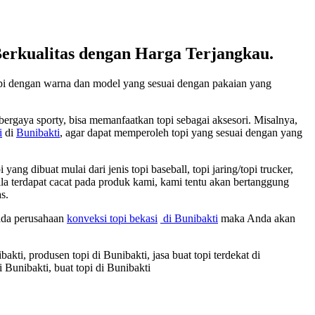
rkualitas dengan Harga Terjangkau.
opi dengan warna dan model yang sesuai dengan pakaian yang
ergaya sporty, bisa memanfaatkan topi sebagai aksesori. Misalnya,
i
di
Bunibakti
, agar dapat memperoleh topi yang sesuai dengan yang
 dibuat mulai dari jenis topi baseball, topi jaring/topi trucker,
pabila terdapat cacat pada produk kami, kami tentu akan bertanggung
s.
pada perusahaan
konveksi topi bekasi
di Bunibakti
maka Anda akan
bakti, produsen topi di Bunibakti, jasa buat topi terdekat di
i Bunibakti, buat topi di Bunibakti