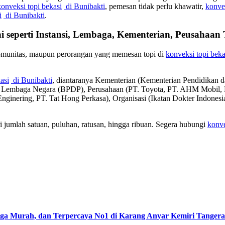
konveksi topi bekasi
di Bunibakti
, pemesan tidak perlu khawatir,
konvek
i
di Bunibakti
.
i seperti Instansi, Lembaga, Kementerian, Peusahaa
komunitas, maupun perorangan yang memesan topi di
konveksi topi beka
asi
di Bunibakti
, diantaranya Kementerian (Kementerian Pendidikan
), Lembaga Negara (BPDP), Perusahaan (PT. Toyota, PT. AHM Mobi
 Enginering, PT. Tat Hong Perkasa), Organisasi (Ikatan Dokter Indone
 jumlah satuan, puluhan, ratusan, hingga ribuan. Segera hubungi
konve
rga Murah, dan Terpercaya No1 di Karang Anyar Kemiri Tangera