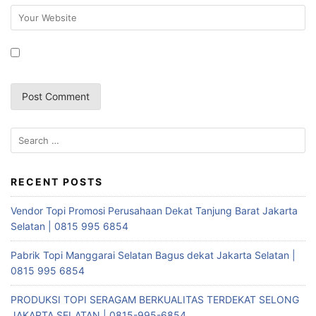
S
e
a
r
RECENT POSTS
c
Vendor Topi Promosi Perusahaan Dekat Tanjung Barat Jakarta
h
Selatan | 0815 995 6854
f
o
Pabrik Topi Manggarai Selatan Bagus dekat Jakarta Selatan |
r
0815 995 6854
:
PRODUKSI TOPI SERAGAM BERKUALITAS TERDEKAT SELONG
JAKARTA SELATAN | 0815-995-6854