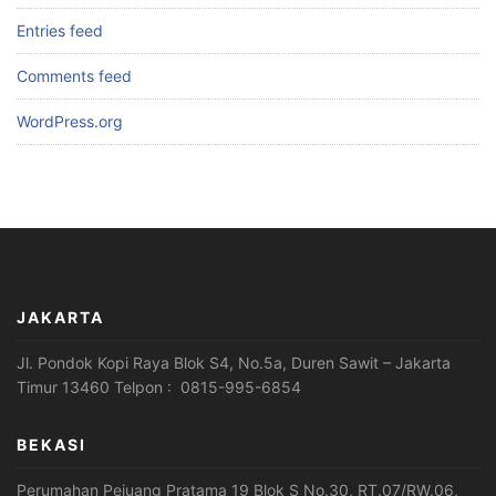
Entries feed
Comments feed
WordPress.org
JAKARTA
Jl. Pondok Kopi Raya Blok S4, No.5a, Duren Sawit – Jakarta
Timur 13460 Telpon : 0815-995-6854
BEKASI
Perumahan Pejuang Pratama 19 Blok S No.30, RT.07/RW.06,