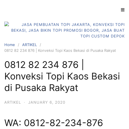
S
k
i
p
t
o
Home
ARTIKEL
c
0812 82 234 876 | Konveksi Topi Kaos Bekasi di Pusaka Rakyat
o
n
0812 82 234 876 |
t
Konveksi Topi Kaos Bekasi
e
n
di Pusaka Rakyat
t
ARTIKEL
·
JANUARY 6, 2020
WA: 0812-82-234-876