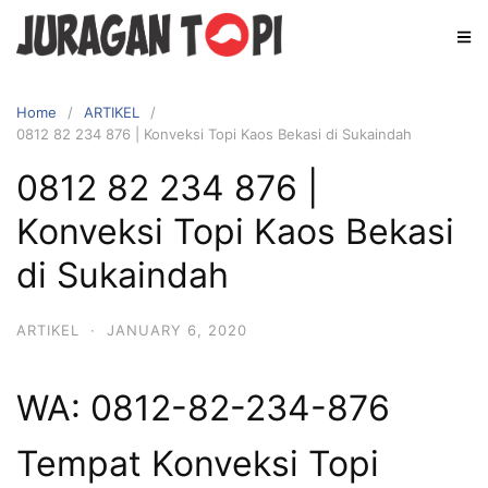
Skip
to
content
Home
ARTIKEL
0812 82 234 876 | Konveksi Topi Kaos Bekasi di Sukaindah
0812 82 234 876 |
Konveksi Topi Kaos Bekasi
di Sukaindah
ARTIKEL
·
JANUARY 6, 2020
WA: 0812-82-234-876
Tempat Konveksi Topi