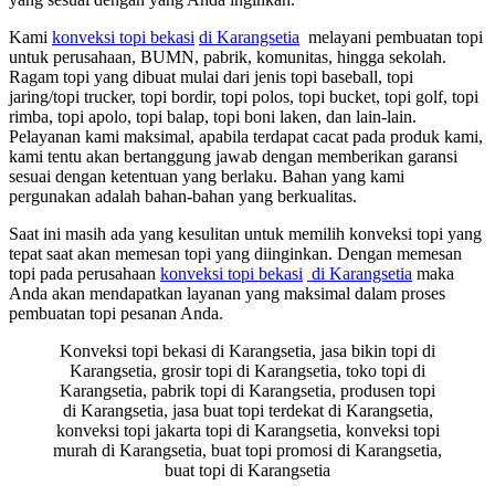
Kami
konveksi topi bekasi
di Karangsetia
melayani pembuatan topi
untuk perusahaan, BUMN, pabrik, komunitas, hingga sekolah.
Ragam topi yang dibuat mulai dari jenis topi baseball, topi
jaring/topi trucker, topi bordir, topi polos, topi bucket, topi golf, topi
rimba, topi apolo, topi balap, topi boni laken, dan lain-lain.
Pelayanan kami maksimal, apabila terdapat cacat pada produk kami,
kami tentu akan bertanggung jawab dengan memberikan garansi
sesuai dengan ketentuan yang berlaku. Bahan yang kami
pergunakan adalah bahan-bahan yang berkualitas.
Saat ini masih ada yang kesulitan untuk memilih konveksi topi yang
tepat saat akan memesan topi yang diinginkan. Dengan memesan
topi pada perusahaan
konveksi topi bekasi
di Karangsetia
maka
Anda akan mendapatkan layanan yang maksimal dalam proses
pembuatan topi pesanan Anda.
Konveksi topi bekasi di Karangsetia, jasa bikin topi di
Karangsetia, grosir topi di Karangsetia, toko topi di
Karangsetia, pabrik topi di Karangsetia, produsen topi
di Karangsetia, jasa buat topi terdekat di Karangsetia,
konveksi topi jakarta topi di Karangsetia, konveksi topi
murah di Karangsetia, buat topi promosi di Karangsetia,
buat topi di Karangsetia