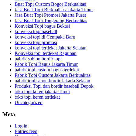
Buat Topi Custom Bogor Berkualitas
Jasa Buat Topi Berkualitas Jakarta Timur
Jasa Buat Topi Promosi Jakarta Pusat
Jasa Buat Topi Tangerang Berkualitas
Konveksi Topi bagus Bekasi
konveksi topi baseball
konveksi topi di Cempaka Baru
konveksi topi promosi
konveksi topi terdekat Jakarta Selatan
Konveksi topi terdekat Ragunan
pabrik sablon bordir topi
Pabrik Topi Bagus Jakarta Timur
pabrik topi custom bagus terdekat
Pabrik Topi Custom Jakarta Berkualitas
pabrik topi sabon bordir Jakarta Selatan
Produksi Topi dan bordir baseball Depok
toko topi keren jakarta Timur
toko topi keren terdekat
Uncategorized
Meta
Log in
Entries feed