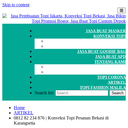
Skip to content
JASA BUAT MASKER
KONVEKSI TOPI
CARA ORDER
WORKSHOP
JASA BUAT GOODIE BAG
JASA BUAT APD
TENTANG KAMI
GALERI
PORTOFOLIO
TOPI CORONA
ARTIKEL
TOPI FASHION MALILA
Search for:
Home
ARTIKEL
0812 82 234 876 | Konveksi Topi Pesanan Bekasi di
Karangsetia