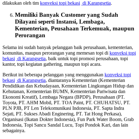
dilakukan oleh tim
konveksi topi bekasi
di Karangsetia
.
Memiliki Banyak Customer yang Sudah
Dilayani seperti Instansi, Lembaga,
Kementerian, Peusahaan Terkemuak, maupun
Perorangan
Selama ini sudah banyak pelanggan baik perusahaan, kementerian,
komunitas, maupun perorangan yang memesan topi di
konveksi topi
bekasi
di Karangsetia
, baik untuk topi promosi perusahaan, topi
kantor, topi kegiatan gathering, maupun topi acara.
Berikut ini beberapa pelanggan yang menggunakan
konveksi topi
bekasi
di Karangsetia
, diantaranya Kementerian (Kementerian
Pendidikan dan Kebudayaan, Kementerian Lingkungan Hidup dan
Kehutanan, Kementerian BUMN, Kementerian Pariwisata dan
Ekonomi Kreatif), Lembaga Negara (BPDP), Perusahaan (PT.
Toyota, PT. AHM Mobil, PT. TOA Paint, PT. CHUHATSU, PT.
PLN PJB, PT Len Telekomunikasi Indonesia, PT. Sapta Indra
Sejati, PT. Sukses Abadi Enginering, PT. Tat Hong Perkasa),
Organisasi (Ikatan Dokter Indonesia), Fun Park Water Boom, Grab
Indonesia, Topi Sancu Sandal Lucu, Topi Pondok Kari, dan lain
sebagainya.