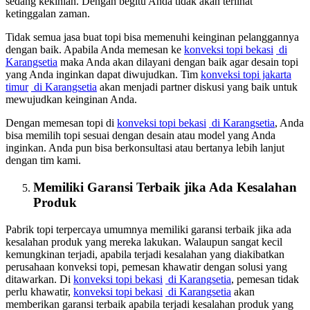
sedang kekinian. Dengan begitu Anda tidak akan terlihat
ketinggalan zaman.
Tidak semua jasa buat topi bisa memenuhi keinginan pelanggannya
dengan baik. Apabila Anda memesan ke
konveksi topi bekasi
di
Karangsetia
maka Anda akan dilayani dengan baik agar desain topi
yang Anda inginkan dapat diwujudkan. Tim
konveksi topi jakarta
timur
di Karangsetia
akan menjadi partner diskusi yang baik untuk
mewujudkan keinginan Anda.
Dengan memesan topi di
konveksi topi bekasi
di Karangsetia
, Anda
bisa memilih topi sesuai dengan desain atau model yang Anda
inginkan. Anda pun bisa berkonsultasi atau bertanya lebih lanjut
dengan tim kami.
Memiliki Garansi Terbaik jika Ada Kesalahan
Produk
Pabrik topi terpercaya umumnya memiliki garansi terbaik jika ada
kesalahan produk yang mereka lakukan. Walaupun sangat kecil
kemungkinan terjadi, apabila terjadi kesalahan yang diakibatkan
perusahaan konveksi topi, pemesan khawatir dengan solusi yang
ditawarkan. Di
konveksi topi bekasi
di Karangsetia
, pemesan tidak
perlu khawatir,
konveksi topi bekasi
di Karangsetia
akan
memberikan garansi terbaik apabila terjadi kesalahan produk yang