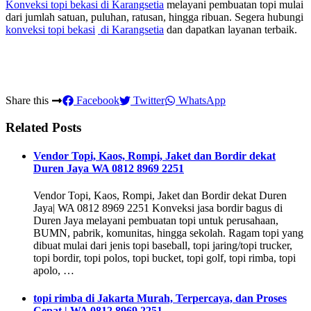
Konveksi topi bekasi
di Karangsetia
melayani pembuatan topi mulai
dari jumlah satuan, puluhan, ratusan, hingga ribuan. Segera hubungi
konveksi topi bekasi
di Karangsetia
dan dapatkan layanan terbaik.
Share this
Facebook
Twitter
WhatsApp
Related Posts
Vendor Topi, Kaos, Rompi, Jaket dan Bordir dekat
Duren Jaya WA 0812 8969 2251
Vendor Topi, Kaos, Rompi, Jaket dan Bordir dekat Duren
Jaya| WA 0812 8969 2251 Konveksi jasa bordir bagus di
Duren Jaya melayani pembuatan topi untuk perusahaan,
BUMN, pabrik, komunitas, hingga sekolah. Ragam topi yang
dibuat mulai dari jenis topi baseball, topi jaring/topi trucker,
topi bordir, topi polos, topi bucket, topi golf, topi rimba, topi
apolo, …
topi rimba di Jakarta Murah, Terpercaya, dan Proses
Cepat | WA 0812 8969 2251