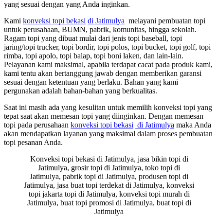
yang sesuai dengan yang Anda inginkan.
Kami
konveksi topi bekasi
di Jatimulya
melayani pembuatan topi
untuk perusahaan, BUMN, pabrik, komunitas, hingga sekolah.
Ragam topi yang dibuat mulai dari jenis topi baseball, topi
jaring/topi trucker, topi bordir, topi polos, topi bucket, topi golf, topi
rimba, topi apolo, topi balap, topi boni laken, dan lain-lain.
Pelayanan kami maksimal, apabila terdapat cacat pada produk kami,
kami tentu akan bertanggung jawab dengan memberikan garansi
sesuai dengan ketentuan yang berlaku. Bahan yang kami
pergunakan adalah bahan-bahan yang berkualitas.
Saat ini masih ada yang kesulitan untuk memilih konveksi topi yang
tepat saat akan memesan topi yang diinginkan. Dengan memesan
topi pada perusahaan
konveksi topi bekasi
di Jatimulya
maka Anda
akan mendapatkan layanan yang maksimal dalam proses pembuatan
topi pesanan Anda.
Konveksi topi bekasi di Jatimulya, jasa bikin topi di
Jatimulya, grosir topi di Jatimulya, toko topi di
Jatimulya, pabrik topi di Jatimulya, produsen topi di
Jatimulya, jasa buat topi terdekat di Jatimulya, konveksi
topi jakarta topi di Jatimulya, konveksi topi murah di
Jatimulya, buat topi promosi di Jatimulya, buat topi di
Jatimulya