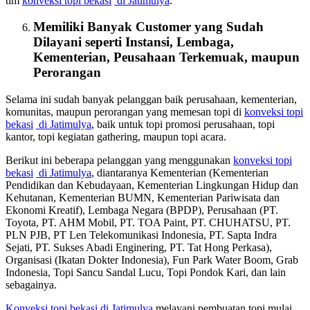
tim
konveksi topi bekasi
di Jatimulya
.
Memiliki Banyak Customer yang Sudah
Dilayani seperti Instansi, Lembaga,
Kementerian, Peusahaan Terkemuak, maupun
Perorangan
Selama ini sudah banyak pelanggan baik perusahaan, kementerian,
komunitas, maupun perorangan yang memesan topi di
konveksi topi
bekasi
di Jatimulya
, baik untuk topi promosi perusahaan, topi
kantor, topi kegiatan gathering, maupun topi acara.
Berikut ini beberapa pelanggan yang menggunakan
konveksi topi
bekasi
di Jatimulya
, diantaranya Kementerian (Kementerian
Pendidikan dan Kebudayaan, Kementerian Lingkungan Hidup dan
Kehutanan, Kementerian BUMN, Kementerian Pariwisata dan
Ekonomi Kreatif), Lembaga Negara (BPDP), Perusahaan (PT.
Toyota, PT. AHM Mobil, PT. TOA Paint, PT. CHUHATSU, PT.
PLN PJB, PT Len Telekomunikasi Indonesia, PT. Sapta Indra
Sejati, PT. Sukses Abadi Enginering, PT. Tat Hong Perkasa),
Organisasi (Ikatan Dokter Indonesia), Fun Park Water Boom, Grab
Indonesia, Topi Sancu Sandal Lucu, Topi Pondok Kari, dan lain
sebagainya.
Konveksi topi bekasi
di Jatimulya
melayani pembuatan topi mulai