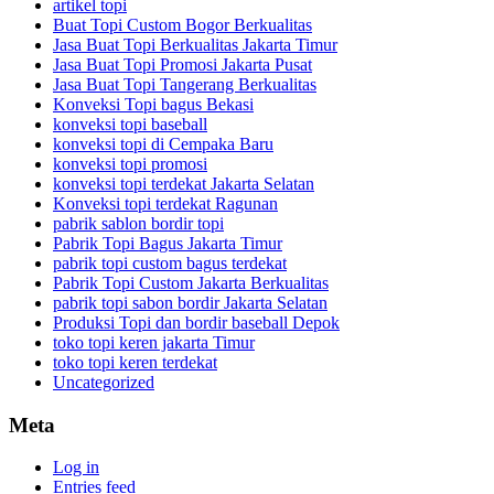
artikel topi
Buat Topi Custom Bogor Berkualitas
Jasa Buat Topi Berkualitas Jakarta Timur
Jasa Buat Topi Promosi Jakarta Pusat
Jasa Buat Topi Tangerang Berkualitas
Konveksi Topi bagus Bekasi
konveksi topi baseball
konveksi topi di Cempaka Baru
konveksi topi promosi
konveksi topi terdekat Jakarta Selatan
Konveksi topi terdekat Ragunan
pabrik sablon bordir topi
Pabrik Topi Bagus Jakarta Timur
pabrik topi custom bagus terdekat
Pabrik Topi Custom Jakarta Berkualitas
pabrik topi sabon bordir Jakarta Selatan
Produksi Topi dan bordir baseball Depok
toko topi keren jakarta Timur
toko topi keren terdekat
Uncategorized
Meta
Log in
Entries feed