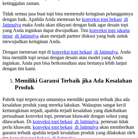
ketinggalan zaman.
Tidak semua jasa buat topi bisa memenuhi keinginan pelanggannya
dengan baik. Apabila Anda memesan ke
konveksi topi bekasi
di
Jatimulya
maka Anda akan dilayani dengan baik agar desain topi
yang Anda inginkan dapat diwujudkan. Tim
konveksi topi jakarta
timur
di Jatimulya
akan menjadi partner diskusi yang baik untuk
mewujudkan keinginan Anda.
Dengan memesan topi di
konveksi topi bekasi
di Jatimulya
, Anda
bisa memilih topi sesuai dengan desain atau model yang Anda
inginkan. Anda pun bisa berkonsultasi atau bertanya lebih lanjut
dengan tim kami.
Memiliki Garansi Terbaik jika Ada Kesalahan
Produk
Pabrik topi terpercaya umumnya memiliki garansi terbaik jika ada
kesalahan produk yang mereka lakukan. Walaupun sangat kecil
kemungkinan terjadi, apabila terjadi kesalahan yang diakibatkan
perusahaan konveksi topi, pemesan khawatir dengan solusi yang
ditawarkan. Di
konveksi topi bekasi
di Jatimulya
, pemesan tidak
perlu khawatir,
konveksi topi bekasi
di Jatimulya
akan memberikan
garansi terbaik apabila terjadi kesalahan produk yang dilakukan oleh