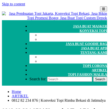
Skip to content
JASA BUAT MASKER
KONVEKSI TOPI
CARA ORDER
WORKSHOP
JASA BUAT GOODIE BAG
JASA BUAT APD
TENTANG KAMI
GALERI
PORTOFOLIO
TOPI CORONA
ARTIKEL
TOPI FASHION MALILA
Search for:
Home
ARTIKEL
0812 82 234 876 | Konveksi Topi Rimba Bekasi di Jatimulya