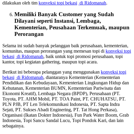
dilakukan oleh tim
konveksi topi bekasi
di Ridomanah
.
Memiliki Banyak Customer yang Sudah
Dilayani seperti Instansi, Lembaga,
Kementerian, Peusahaan Terkemuak, maupun
Perorangan
Selama ini sudah banyak pelanggan baik perusahaan, kementerian,
komunitas, maupun perorangan yang memesan topi di
konveksi topi
bekasi
di Ridomanah
, baik untuk topi promosi perusahaan, topi
kantor, topi kegiatan gathering, maupun topi acara.
Berikut ini beberapa pelanggan yang menggunakan
konveksi topi
bekasi
di Ridomanah
, diantaranya Kementerian (Kementerian
Pendidikan dan Kebudayaan, Kementerian Lingkungan Hidup dan
Kehutanan, Kementerian BUMN, Kementerian Pariwisata dan
Ekonomi Kreatif), Lembaga Negara (BPDP), Perusahaan (PT.
Toyota, PT. AHM Mobil, PT. TOA Paint, PT. CHUHATSU, PT.
PLN PJB, PT Len Telekomunikasi Indonesia, PT. Sapta Indra
Sejati, PT. Sukses Abadi Enginering, PT. Tat Hong Perkasa),
Organisasi (Ikatan Dokter Indonesia), Fun Park Water Boom, Grab
Indonesia, Topi Sancu Sandal Lucu, Topi Pondok Kari, dan lain
sebagainya.