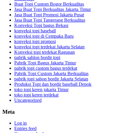
Buat Topi Custom Bogor Berkualitas
Jasa Buat Topi Berkualitas Jakarta Timur
Jasa Buat Topi Promosi Jakarta Pusat
Jasa Buat Topi Tangerang Berkualitas
Konveksi Topi bagus Bekasi
konveksi topi baseball
konveksi topi di Cempaka Baru
konveksi topi promosi
konveksi topi terdekat Jakarta Selatan
Konveksi topi terdekat Ragunan
pabrik sablon bordir topi
Pabrik Topi Bagus Jakarta Timur
pabrik topi custom bagus terdekat
Pabrik Topi Custom Jakarta Berkualitas
pabrik topi sabon bordir Jakarta Selatan
Produksi Topi dan bordir baseball Depok
toko topi keren jakarta Timur
toko topi keren terdekat
Uncategorized
Meta
Log in
Entries feed