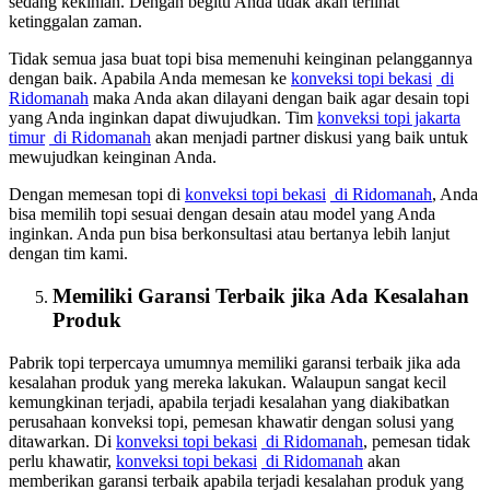
sedang kekinian. Dengan begitu Anda tidak akan terlihat
ketinggalan zaman.
Tidak semua jasa buat topi bisa memenuhi keinginan pelanggannya
dengan baik. Apabila Anda memesan ke
konveksi topi bekasi
di
Ridomanah
maka Anda akan dilayani dengan baik agar desain topi
yang Anda inginkan dapat diwujudkan. Tim
konveksi topi jakarta
timur
di Ridomanah
akan menjadi partner diskusi yang baik untuk
mewujudkan keinginan Anda.
Dengan memesan topi di
konveksi topi bekasi
di Ridomanah
, Anda
bisa memilih topi sesuai dengan desain atau model yang Anda
inginkan. Anda pun bisa berkonsultasi atau bertanya lebih lanjut
dengan tim kami.
Memiliki Garansi Terbaik jika Ada Kesalahan
Produk
Pabrik topi terpercaya umumnya memiliki garansi terbaik jika ada
kesalahan produk yang mereka lakukan. Walaupun sangat kecil
kemungkinan terjadi, apabila terjadi kesalahan yang diakibatkan
perusahaan konveksi topi, pemesan khawatir dengan solusi yang
ditawarkan. Di
konveksi topi bekasi
di Ridomanah
, pemesan tidak
perlu khawatir,
konveksi topi bekasi
di Ridomanah
akan
memberikan garansi terbaik apabila terjadi kesalahan produk yang