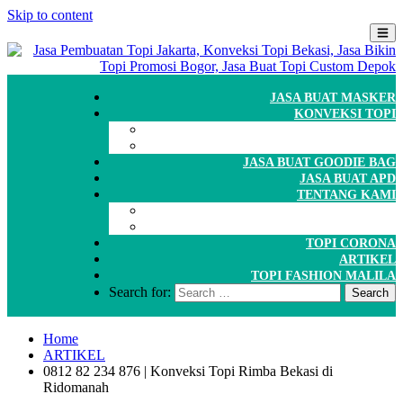
Skip to content
JASA BUAT MASKER
KONVEKSI TOPI
CARA ORDER
WORKSHOP
JASA BUAT GOODIE BAG
JASA BUAT APD
TENTANG KAMI
GALERI
PORTOFOLIO
TOPI CORONA
ARTIKEL
TOPI FASHION MALILA
Search for:
Home
ARTIKEL
0812 82 234 876 | Konveksi Topi Rimba Bekasi di
Ridomanah