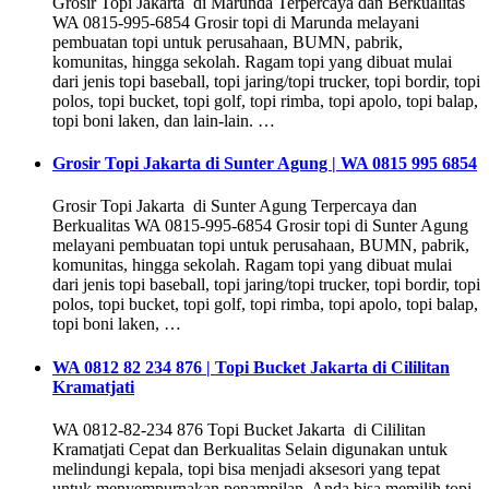
Grosir Topi Jakarta di Marunda Terpercaya dan Berkualitas
WA 0815-995-6854 Grosir topi di Marunda melayani
pembuatan topi untuk perusahaan, BUMN, pabrik,
komunitas, hingga sekolah. Ragam topi yang dibuat mulai
dari jenis topi baseball, topi jaring/topi trucker, topi bordir, topi
polos, topi bucket, topi golf, topi rimba, topi apolo, topi balap,
topi boni laken, dan lain-lain. …
Grosir Topi Jakarta di Sunter Agung | WA 0815 995 6854
Grosir Topi Jakarta di Sunter Agung Terpercaya dan
Berkualitas WA 0815-995-6854 Grosir topi di Sunter Agung
melayani pembuatan topi untuk perusahaan, BUMN, pabrik,
komunitas, hingga sekolah. Ragam topi yang dibuat mulai
dari jenis topi baseball, topi jaring/topi trucker, topi bordir, topi
polos, topi bucket, topi golf, topi rimba, topi apolo, topi balap,
topi boni laken, …
WA 0812 82 234 876 | Topi Bucket Jakarta di Cililitan
Kramatjati
WA 0812-82-234 876 Topi Bucket Jakarta di Cililitan
Kramatjati Cepat dan Berkualitas Selain digunakan untuk
melindungi kepala, topi bisa menjadi aksesori yang tepat
untuk menyempurnakan penampilan. Anda bisa memilih topi