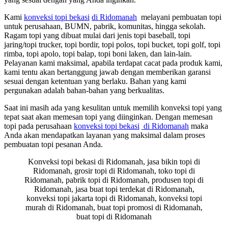
Kami
konveksi topi bekasi
di Ridomanah
melayani pembuatan topi
untuk perusahaan, BUMN, pabrik, komunitas, hingga sekolah.
Ragam topi yang dibuat mulai dari jenis topi baseball, topi
jaring/topi trucker, topi bordir, topi polos, topi bucket, topi golf, topi
rimba, topi apolo, topi balap, topi boni laken, dan lain-lain.
Pelayanan kami maksimal, apabila terdapat cacat pada produk kami,
kami tentu akan bertanggung jawab dengan memberikan garansi
sesuai dengan ketentuan yang berlaku. Bahan yang kami
pergunakan adalah bahan-bahan yang berkualitas.
Saat ini masih ada yang kesulitan untuk memilih konveksi topi yang
tepat saat akan memesan topi yang diinginkan. Dengan memesan
topi pada perusahaan
konveksi topi bekasi
di Ridomanah
maka
Anda akan mendapatkan layanan yang maksimal dalam proses
pembuatan topi pesanan Anda.
Konveksi topi bekasi di Ridomanah, jasa bikin topi di
Ridomanah, grosir topi di Ridomanah, toko topi di
Ridomanah, pabrik topi di Ridomanah, produsen topi di
Ridomanah, jasa buat topi terdekat di Ridomanah,
konveksi topi jakarta topi di Ridomanah, konveksi topi
murah di Ridomanah, buat topi promosi di Ridomanah,
buat topi di Ridomanah