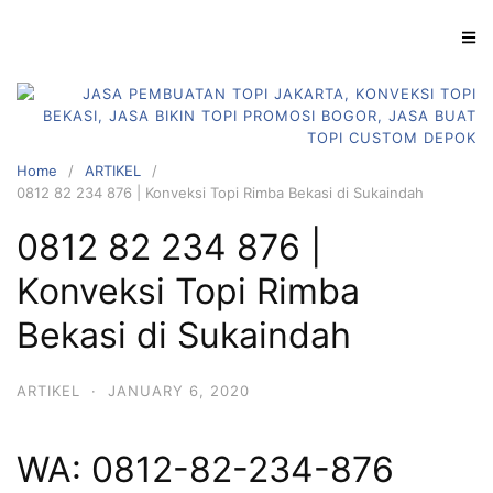
Skip
to
content
Home
ARTIKEL
0812 82 234 876 | Konveksi Topi Rimba Bekasi di Sukaindah
0812 82 234 876 |
Konveksi Topi Rimba
Bekasi di Sukaindah
ARTIKEL
·
JANUARY 6, 2020
WA: 0812-82-234-876