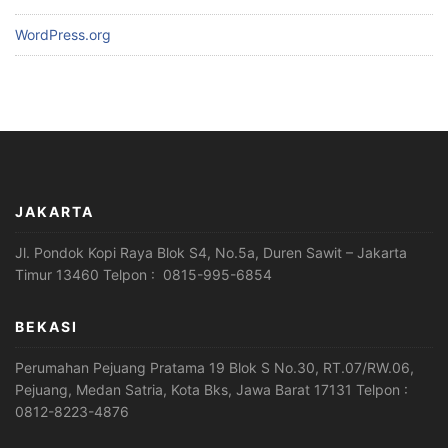
WordPress.org
JAKARTA
Jl. Pondok Kopi Raya Blok S4, No.5a, Duren Sawit – Jakarta
Timur 13460 Telpon : 0815-995-6854
BEKASI
Perumahan Pejuang Pratama 19 Blok S No.30, RT.07/RW.06,
Pejuang, Medan Satria, Kota Bks, Jawa Barat 17131 Telpon :
0812-8223-4876