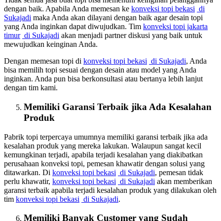
dengan baik. Apabila Anda memesan ke
konveksi topi bekasi
di
Sukajadi
maka Anda akan dilayani dengan baik agar desain topi
yang Anda inginkan dapat diwujudkan. Tim
konveksi topi jakarta
timur
di Sukajadi
akan menjadi partner diskusi yang baik untuk
mewujudkan keinginan Anda.
Dengan memesan topi di
konveksi topi bekasi
di Sukajadi
, Anda
bisa memilih topi sesuai dengan desain atau model yang Anda
inginkan. Anda pun bisa berkonsultasi atau bertanya lebih lanjut
dengan tim kami.
Memiliki Garansi Terbaik jika Ada Kesalahan
Produk
Pabrik topi terpercaya umumnya memiliki garansi terbaik jika ada
kesalahan produk yang mereka lakukan. Walaupun sangat kecil
kemungkinan terjadi, apabila terjadi kesalahan yang diakibatkan
perusahaan konveksi topi, pemesan khawatir dengan solusi yang
ditawarkan. Di
konveksi topi bekasi
di Sukajadi
, pemesan tidak
perlu khawatir,
konveksi topi bekasi
di Sukajadi
akan memberikan
garansi terbaik apabila terjadi kesalahan produk yang dilakukan oleh
tim
konveksi topi bekasi
di Sukajadi
.
Memiliki Banyak Customer yang Sudah