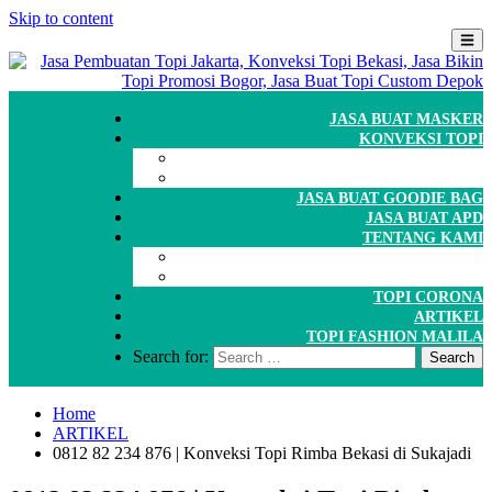
Skip to content
JASA BUAT MASKER
KONVEKSI TOPI
CARA ORDER
WORKSHOP
JASA BUAT GOODIE BAG
JASA BUAT APD
TENTANG KAMI
GALERI
PORTOFOLIO
TOPI CORONA
ARTIKEL
TOPI FASHION MALILA
Search for:
Home
ARTIKEL
0812 82 234 876 | Konveksi Topi Rimba Bekasi di Sukajadi