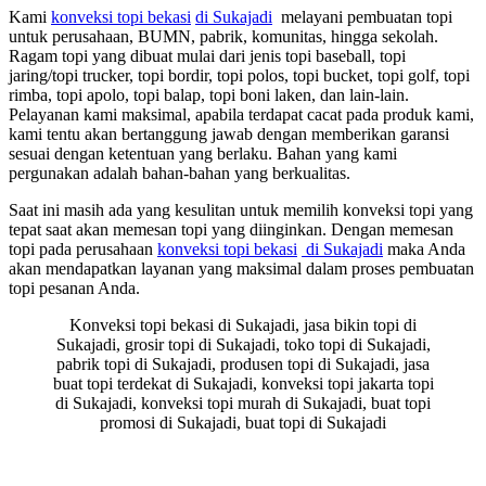
Kami
konveksi topi bekasi
di Sukajadi
melayani pembuatan topi
untuk perusahaan, BUMN, pabrik, komunitas, hingga sekolah.
Ragam topi yang dibuat mulai dari jenis topi baseball, topi
jaring/topi trucker, topi bordir, topi polos, topi bucket, topi golf, topi
rimba, topi apolo, topi balap, topi boni laken, dan lain-lain.
Pelayanan kami maksimal, apabila terdapat cacat pada produk kami,
kami tentu akan bertanggung jawab dengan memberikan garansi
sesuai dengan ketentuan yang berlaku. Bahan yang kami
pergunakan adalah bahan-bahan yang berkualitas.
Saat ini masih ada yang kesulitan untuk memilih konveksi topi yang
tepat saat akan memesan topi yang diinginkan. Dengan memesan
topi pada perusahaan
konveksi topi bekasi
di Sukajadi
maka Anda
akan mendapatkan layanan yang maksimal dalam proses pembuatan
topi pesanan Anda.
Konveksi topi bekasi di Sukajadi, jasa bikin topi di
Sukajadi, grosir topi di Sukajadi, toko topi di Sukajadi,
pabrik topi di Sukajadi, produsen topi di Sukajadi, jasa
buat topi terdekat di Sukajadi, konveksi topi jakarta topi
di Sukajadi, konveksi topi murah di Sukajadi, buat topi
promosi di Sukajadi, buat topi di Sukajadi