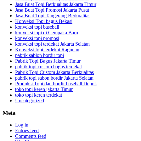
Jasa Buat Topi Berkualitas Jakarta Timur
Jasa Buat Topi Promosi Jakarta Pusat
Jasa Buat Topi Tangerang Berkualitas
Konveksi Topi bagus Bekasi
konveksi topi baseball
konveksi topi di Cempaka Baru
konveksi topi promosi
konveksi topi terdekat Jakarta Selatan
Konveksi topi terdekat Ragunan
pabrik sablon bordir topi
Pabrik Topi Bagus Jakarta Timur
pabrik topi custom bagus terdekat
Pabrik Topi Custom Jakarta Berkualitas
pabrik topi sabon bordir Jakarta Selatan
Produksi Topi dan bordir baseball Depok
toko topi keren jakarta Timur
toko topi keren terdekat
Uncategorized
Meta
Log in
Entries feed
Comments feed