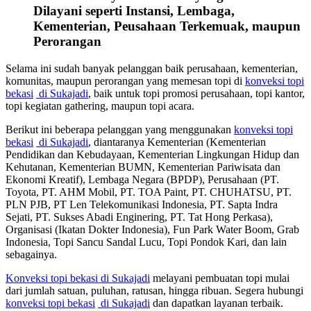
Dilayani seperti Instansi, Lembaga,
Kementerian, Peusahaan Terkemuak, maupun
Perorangan
Selama ini sudah banyak pelanggan baik perusahaan, kementerian,
komunitas, maupun perorangan yang memesan topi di
konveksi topi
bekasi
di Sukajadi
, baik untuk topi promosi perusahaan, topi kantor,
topi kegiatan gathering, maupun topi acara.
Berikut ini beberapa pelanggan yang menggunakan
konveksi topi
bekasi
di Sukajadi
, diantaranya Kementerian (Kementerian
Pendidikan dan Kebudayaan, Kementerian Lingkungan Hidup dan
Kehutanan, Kementerian BUMN, Kementerian Pariwisata dan
Ekonomi Kreatif), Lembaga Negara (BPDP), Perusahaan (PT.
Toyota, PT. AHM Mobil, PT. TOA Paint, PT. CHUHATSU, PT.
PLN PJB, PT Len Telekomunikasi Indonesia, PT. Sapta Indra
Sejati, PT. Sukses Abadi Enginering, PT. Tat Hong Perkasa),
Organisasi (Ikatan Dokter Indonesia), Fun Park Water Boom, Grab
Indonesia, Topi Sancu Sandal Lucu, Topi Pondok Kari, dan lain
sebagainya.
Konveksi topi bekasi
di Sukajadi
melayani pembuatan topi mulai
dari jumlah satuan, puluhan, ratusan, hingga ribuan. Segera hubungi
konveksi topi bekasi
di Sukajadi
dan dapatkan layanan terbaik.