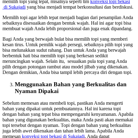
memilih topi yang tepat, misalnya seperti tim
konveksi topi bekasi
di Sukajadi
yang bisa menjadi tempat berkonsultasi dan berdiskusi.
Memilih topi agar lebih tepat menjadi bagian dari penampilan Anda
sebaiknya disesuaikan dengan bentuk wajah. Hal ini agar topi bisa
membuat wajah Anda lebih proporsional dan juga enak dipandang.
Bagi Anda yang berwajah bulat bisa memilih topi yang memberi
kesan tirus. Untuk pemilik wajah persegi, sebaiknya pilih topi yang
bisa melunakkan sudut rahang. Dan untuk Anda yang berwajah
berbentuk hati bisa memilih topi yang berkesan sedikit
meruncingkan wajah. Selain itu, sesuaikan pula topi yang Anda
pilih dengan potongan rambut atau model jilbab yang dikenakan.
Dengan demikian, Anda bisa tampil lebih percaya diri dengan topi.
Menggunakan Bahan yang Berkualitas dan
Nyaman Dipakai
Sebelum memesan atau membeli topi, pastikan Anda mengerti
bahan yang dipakai untuk pembuatannya. Hal ini karena topi
dengan bahan yang tepat bisa mempengaruhi kenyamanan. Apabila
bahan yang digunakan berkualitas, maka Anda pasti akan memakai
topi tersebut dengan nyaman. Topi dengan bahan yang berkualitas
juga lebih awet dikenakan dan tahan lebih lama. Apabila Anda
memesan
konveksi topi bekasi
di Sukajadi
, Anda dapat