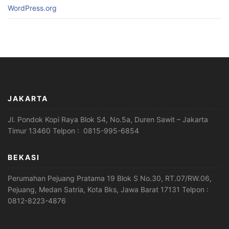
WordPress.org
JAKARTA
Jl. Pondok Kopi Raya Blok S4, No.5a, Duren Sawit – Jakarta
Timur 13460 Telpon : 0815-995-6854
BEKASI
Perumahan Pejuang Pratama 19 Blok S No.30, RT.07/RW.06,
Pejuang, Medan Satria, Kota Bks, Jawa Barat 17131 Telpon :
0812-8223-4876