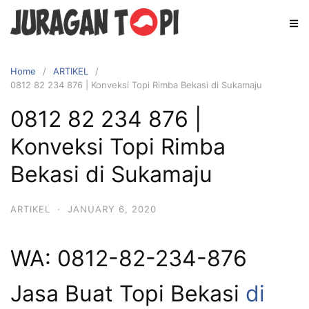
Skip
to
content
Home
ARTIKEL
0812 82 234 876 | Konveksi Topi Rimba Bekasi di Sukamaju
0812 82 234 876 |
Konveksi Topi Rimba
Bekasi di Sukamaju
ARTIKEL
·
JANUARY 6, 2020
WA: 0812-82-234-876
Jasa Buat Topi Bekasi
di