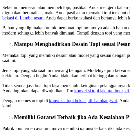
Sebelum memesan atau membeli topi, pastikan Anda mengerti bahan 
digunakan berkualitas, maka Anda pasti akan memakai topi tersebut
bekasi
di Lambangsari
, Anda dapat berkonsultasi dan bertanya lebih 
Bahan yang digunakan untuk membuat topi umumnya adalah bahan dr
modern sehingga lebih banyak diminati. Tampil dengan topi yang 
Mampu Menghadirkan Desain Topi sesuai Pesa
Memakai topi yang memiliki desain atau model yang sesuai dengan p
saat ini.
Jenis topi yang ada saat ini memang beragam. Modelnya pun bervaria
kekinian. Dengan begitu Anda tidak akan terlihat ketinggalan zaman.
Tidak semua jasa buat topi bisa memenuhi keinginan pelanggannya 
Anda inginkan dapat diwujudkan. Tim
konveksi topi jakarta timur
di
Dengan memesan topi di
konveksi topi bekasi
di Lambangsari
, Anda
kami.
Memiliki Garansi Terbaik jika Ada Kesalahan 
Pabrik topi terpercaya umumnya memiliki garansi terbaik jika ada ke