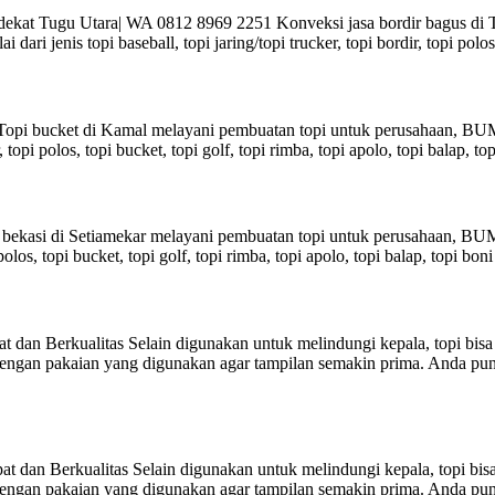
s dekat Tugu Utara| WA 0812 8969 2251 Konveksi jasa bordir bagus d
ari jenis topi baseball, topi jaring/topi trucker, topi bordir, topi polos
opi bucket di Kamal melayani pembuatan topi untuk perusahaan, BUMN
ir, topi polos, topi bucket, topi golf, topi rimba, topi apolo, topi balap,
ekasi di Setiamekar melayani pembuatan topi untuk perusahaan, BUMN
pi polos, topi bucket, topi golf, topi rimba, topi apolo, topi balap, topi b
an Berkualitas Selain digunakan untuk melindungi kepala, topi bisa
ngan pakaian yang digunakan agar tampilan semakin prima. Anda pun a
dan Berkualitas Selain digunakan untuk melindungi kepala, topi bis
ngan pakaian yang digunakan agar tampilan semakin prima. Anda pun a