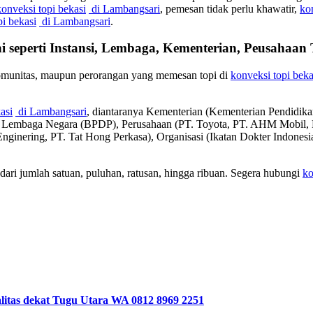
konveksi topi bekasi
di Lambangsari
, pemesan tidak perlu khawatir,
ko
pi bekasi
di Lambangsari
.
i seperti Instansi, Lembaga, Kementerian, Peusahaa
komunitas, maupun perorangan yang memesan topi di
konveksi topi beka
asi
di Lambangsari
, diantaranya Kementerian (Kementerian Pendidi
), Lembaga Negara (BPDP), Perusahaan (PT. Toyota, PT. AHM Mobi
 Enginering, PT. Tat Hong Perkasa), Organisasi (Ikatan Dokter Indone
ari jumlah satuan, puluhan, ratusan, hingga ribuan. Segera hubungi
ko
litas dekat Tugu Utara WA 0812 8969 2251