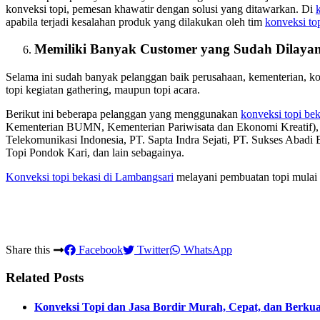
konveksi topi, pemesan khawatir dengan solusi yang ditawarkan. Di
apabila terjadi kesalahan produk yang dilakukan oleh tim
konveksi to
Memiliki Banyak Customer yang Sudah Dilayan
Selama ini sudah banyak pelanggan baik perusahaan, kementerian, 
topi kegiatan gathering, maupun topi acara.
Berikut ini beberapa pelanggan yang menggunakan
konveksi topi bek
Kementerian BUMN, Kementerian Pariwisata dan Ekonomi Kreatif
Telekomunikasi Indonesia, PT. Sapta Indra Sejati, PT. Sukses Abadi
Topi Pondok Kari, dan lain sebagainya.
Konveksi topi bekasi
di Lambangsari
melayani pembuatan topi mulai d
Share this
Facebook
Twitter
WhatsApp
Related Posts
Konveksi Topi dan Jasa Bordir Murah, Cepat, dan Berkua