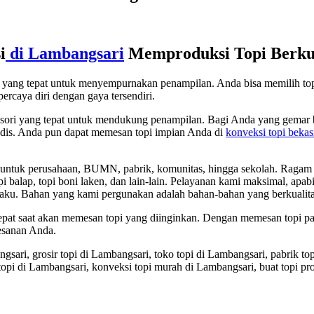
i
di Lambangsari
Memproduksi Topi Berkua
ori yang tepat untuk menyempurnakan penampilan. Anda bisa memilih t
ercaya diri dengan gaya tersendiri.
sesori yang tepat untuk mendukung penampilan. Bagi Anda yang gemar b
 modis. Anda pun dapat memesan topi impian Anda di
konveksi topi bekas
tuk perusahaan, BUMN, pabrik, komunitas, hingga sekolah. Ragam topi y
, topi balap, topi boni laken, dan lain-lain. Pelayanan kami maksimal, a
aku. Bahan yang kami pergunakan adalah bahan-bahan yang berkualita
 tepat saat akan memesan topi yang diinginkan. Dengan memesan topi 
esanan Anda.
gsari, grosir topi di Lambangsari, toko topi di Lambangsari, pabrik to
 topi di Lambangsari, konveksi topi murah di Lambangsari, buat topi p