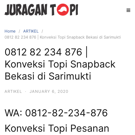
Skip
to
content
Home
ARTIKEL
0812 82 234 876 | Konveksi Topi Snapback Bekasi di Sarimukti
0812 82 234 876 |
Konveksi Topi Snapback
Bekasi di Sarimukti
ARTIKEL
·
JANUARY 6, 2020
WA: 0812-82-234-876
Konveksi Topi Pesanan