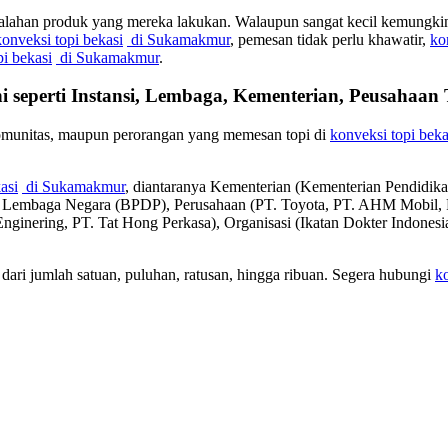
salahan produk yang mereka lakukan. Walaupun sangat kecil kemungkinan
konveksi topi bekasi
di Sukamakmur
, pemesan tidak perlu khawatir,
ko
pi bekasi
di Sukamakmur
.
i seperti Instansi, Lembaga, Kementerian, Peusahaa
komunitas, maupun perorangan yang memesan topi di
konveksi topi beka
asi
di Sukamakmur
, diantaranya Kementerian (Kementerian Pendidi
), Lembaga Negara (BPDP), Perusahaan (PT. Toyota, PT. AHM Mobi
 Enginering, PT. Tat Hong Perkasa), Organisasi (Ikatan Dokter Indone
dari jumlah satuan, puluhan, ratusan, hingga ribuan. Segera hubungi
ko