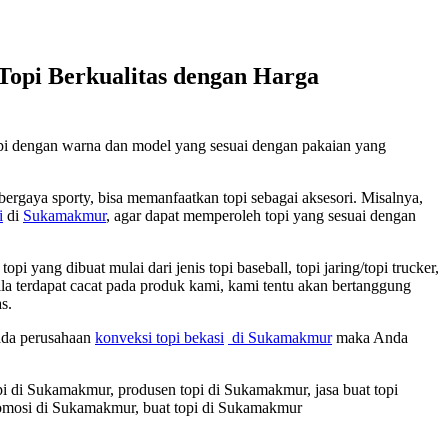
opi Berkualitas dengan Harga
opi dengan warna dan model yang sesuai dengan pakaian yang
ergaya sporty, bisa memanfaatkan topi sebagai aksesori. Misalnya,
i
di
Sukamakmur
, agar dapat memperoleh topi yang sesuai dengan
ang dibuat mulai dari jenis topi baseball, topi jaring/topi trucker,
pabila terdapat cacat pada produk kami, kami tentu akan bertanggung
s.
pada perusahaan
konveksi topi bekasi
di Sukamakmur
maka Anda
pi di Sukamakmur, produsen topi di Sukamakmur, jasa buat topi
promosi di Sukamakmur, buat topi di Sukamakmur