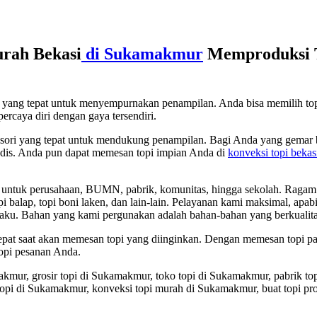
rah Bekasi
di Sukamakmur
Memproduksi T
ori yang tepat untuk menyempurnakan penampilan. Anda bisa memilih t
ercaya diri dengan gaya tersendiri.
sesori yang tepat untuk mendukung penampilan. Bagi Anda yang gemar b
 modis. Anda pun dapat memesan topi impian Anda di
konveksi topi bekas
ntuk perusahaan, BUMN, pabrik, komunitas, hingga sekolah. Ragam topi y
, topi balap, topi boni laken, dan lain-lain. Pelayanan kami maksimal, a
aku. Bahan yang kami pergunakan adalah bahan-bahan yang berkualita
 tepat saat akan memesan topi yang diinginkan. Dengan memesan topi 
opi pesanan Anda.
akmur, grosir topi di Sukamakmur, toko topi di Sukamakmur, pabrik to
 topi di Sukamakmur, konveksi topi murah di Sukamakmur, buat topi 