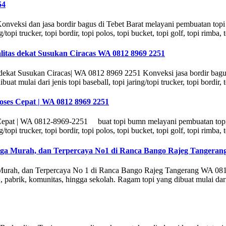
54
onveksi dan jasa bordir bagus di Tebet Barat melayani pembuatan top
/topi trucker, topi bordir, topi polos, topi bucket, topi golf, topi rimba,
litas dekat Susukan Ciracas WA 0812 8969 2251
 dekat Susukan Ciracas| WA 0812 8969 2251 Konveksi jasa bordir bagu
mulai dari jenis topi baseball, topi jaring/topi trucker, topi bordir, t
oses Cepat | WA 0812 8969 2251
 Cepat | WA 0812-8969-2251 buat topi bumn melayani pembuatan topi
/topi trucker, topi bordir, topi polos, topi bucket, topi golf, topi rimba,
rga Murah, dan Terpercaya No1 di Ranca Bango Rajeg Tangerang
 Murah, dan Terpercaya No 1 di Ranca Bango Rajeg Tangerang WA 081
ik, komunitas, hingga sekolah. Ragam topi yang dibuat mulai dari jenis 