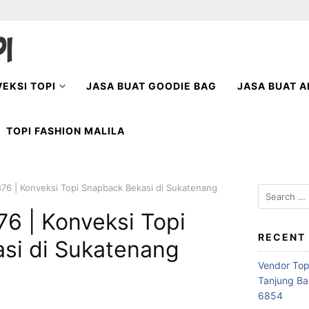
EKSI TOPI
JASA BUAT GOODIE BAG
JASA BUAT A
TOPI FASHION MALILA
76 | Konveksi Topi Snapback Bekasi di Sukatenang
Search
for:
6 | Konveksi Topi
RECENT
si di Sukatenang
Vendor Top
Tanjung Ba
6854