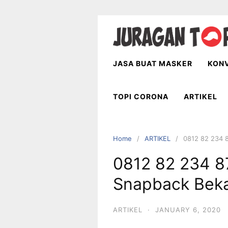
Skip
to
content
JASA BUAT MASKER
KONV
TOPI CORONA
ARTIKEL
Home
ARTIKEL
0812 82 234 8
0812 82 234 87
Snapback Beka
ARTIKEL
·
JANUARY 6, 2020