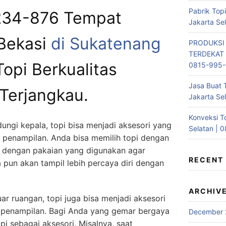
Pabrik Top
234-876 Tempat
Jakarta Se
Bekasi
di Sukatenang
PRODUKSI
TERDEKAT 
opi Berkualitas
0815-995
Jasa Buat 
Terjangkau.
Jakarta Se
Konveksi T
ungi kepala, topi bisa menjadi aksesori yang
Selatan | 
penampilan. Anda bisa memilih topi dengan
 dengan pakaian yang digunakan agar
RECENT
 pun akan tampil lebih percaya diri dengan
ARCHIV
ar ruangan, topi juga bisa menjadi aksesori
 penampilan. Bagi Anda yang gemar bergaya
December 
i sebagai aksesori. Misalnya, saat