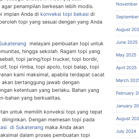
November
i agar penampilan berkesan lebih modis.
i impian Anda di
konveksi topi bekasi
di
September
peroleh topi yang sesuai dengan yang Anda
August 20
June 2025
 Sukatenang
melayani pembuatan topi untuk
omunitas, hingga sekolah. Ragam topi yang
May 2025
eball, topi jaring/topi trucker, topi bordir,
olf, topi rimba, topi apolo, topi balap, topi
April 2025
layanan kami maksimal, apabila terdapat cacat
March 202
u akan bertanggung jawab dengan
engan ketentuan yang berlaku. Bahan yang
February 2
n-bahan yang berkualitas.
January 2
itan untuk memilih konveksi topi yang tepat
August 20
 diinginkan. Dengan memesan topi pada
asi
di Sukatenang
maka Anda akan
July 2024
aksimal dalam proses pembuatan topi