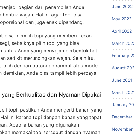
June 2022
t menjadi bagian dari penampilan Anda
bentuk wajah. Hal ini agar topi bisa
May 2022
oporsional dan juga enak dipandang.
April 2022
t bisa memilih topi yang memberi kesan
segi, sebaiknya pilih topi yang bisa
March 202
n untuk Anda yang berwajah berbentuk hati
February 2
an sedikit meruncingkan wajah. Selain itu,
a pilih dengan potongan rambut atau model
August 20
n demikian, Anda bisa tampil lebih percaya
June 2021
March 202
yang Berkualitas dan Nyaman Dipakai
January 2
i topi, pastikan Anda mengerti bahan yang
Hal ini karena topi dengan bahan yang tepat
December 
an. Apabila bahan yang digunakan
November
 akan memakai topi tersebut dengan nyaman.