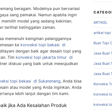
 memang beragam. Modelnya pun bervariasi
CATEGO
 gaya sang pemakai. Namun apabila ingin
a memilih model yang sedang kekinian.
ARTIKEL
n terlihat ketinggalan zaman.
artikel topi
bisa memenuhi keinginan pelanggannya
Buat Topi 
memesan ke
konveksi topi bekasi
di
ilayani dengan baik agar desain topi yang
Jasa Buat T
kan. Tim
konveksi topi jakarta timur
di
tner diskusi yang baik untuk mewujudkan
Jasa Buat 
Jasa Buat 
eksi topi bekasi
di Sukatenang
, Anda bisa
Konveksi T
esain atau model yang Anda inginkan. Anda
ertanya lebih lanjut dengan tim kami.
konveksi to
konveksi t
baik jika Ada Kesalahan Produk