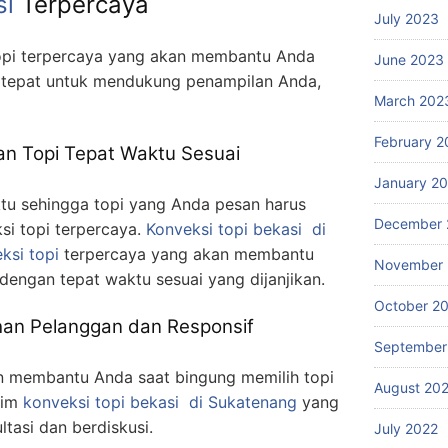
si
Terpercaya
July 2023
 topi terpercaya yang akan membantu Anda
June 2023
 tepat untuk mendukung penampilan Anda,
March 202
February 2
n Topi Tepat Waktu Sesuai
January 2
tu sehingga topi yang Anda pesan harus
December 
ksi topi terpercaya.
Konveksi topi bekasi
di
ksi topi
terpercaya yang akan membantu
November 
engan tepat waktu sesuai yang dijanjikan.
October 2
an Pelanggan dan Responsif
September
n membantu Anda saat bingung memilih topi
August 20
tim
konveksi topi bekasi
di Sukatenang
yang
tasi dan berdiskusi.
July 2022