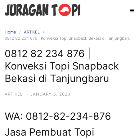
Skip
to
content
Home
ARTIKEL
0812 82 234 876 | Konveksi Topi Snapback Bekasi di Tanjungbaru
0812 82 234 876 |
Konveksi Topi Snapback
Bekasi di Tanjungbaru
ARTIKEL
·
JANUARY 6, 2020
WA: 0812-82-234-876
Jasa Pembuat Topi