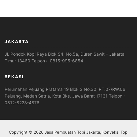
JAKARTA
Jl. Pondok Kopi Raya Blok S4, No.5a, Duren Sawit – Jakarta
Timur 13460 Telpon : 0815-995-6854
BEKASI
Perumahan Pejuang Pratama 19 Blok S No.30, RT.07/RW.06,
Pejuang, Medan Satria, Kota Bks, Jawa Barat 17131 Telpon :
0812-8223-4876
Copyright © 2026 Jasa Pembuatan Topi Jakarta, Konveksi Topi