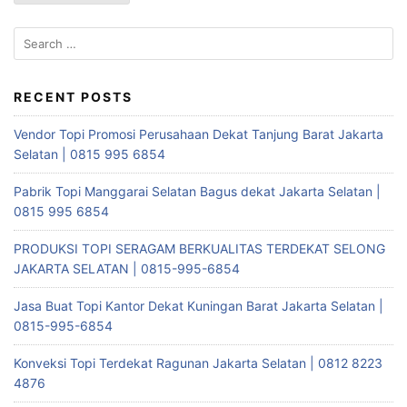
S
e
a
r
RECENT POSTS
c
Vendor Topi Promosi Perusahaan Dekat Tanjung Barat Jakarta
h
Selatan | 0815 995 6854
f
o
Pabrik Topi Manggarai Selatan Bagus dekat Jakarta Selatan |
r
0815 995 6854
:
PRODUKSI TOPI SERAGAM BERKUALITAS TERDEKAT SELONG
JAKARTA SELATAN | 0815-995-6854
Jasa Buat Topi Kantor Dekat Kuningan Barat Jakarta Selatan |
0815-995-6854
Konveksi Topi Terdekat Ragunan Jakarta Selatan | 0812 8223
4876