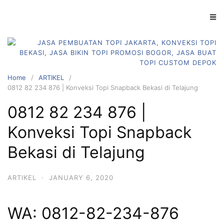
S
k
i
p
t
o
Home
ARTIKEL
c
0812 82 234 876 | Konveksi Topi Snapback Bekasi di Telajung
o
n
0812 82 234 876 |
t
Konveksi Topi Snapback
e
n
Bekasi di Telajung
t
ARTIKEL
·
JANUARY 6, 2020
WA: 0812-82-234-876