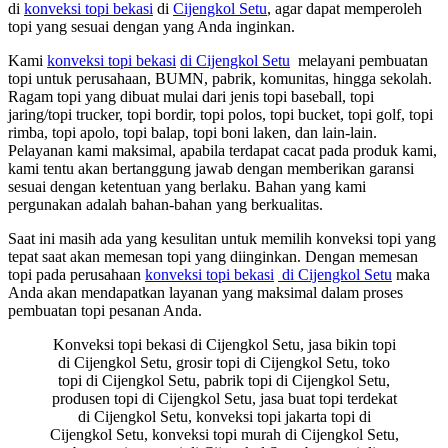
di
konveksi topi bekasi
di
Cijengkol Setu
, agar dapat memperoleh
topi yang sesuai dengan yang Anda inginkan.
Kami
konveksi topi bekasi
di Cijengkol Setu
melayani pembuatan
topi untuk perusahaan, BUMN, pabrik, komunitas, hingga sekolah.
Ragam topi yang dibuat mulai dari jenis topi baseball, topi
jaring/topi trucker, topi bordir, topi polos, topi bucket, topi golf, topi
rimba, topi apolo, topi balap, topi boni laken, dan lain-lain.
Pelayanan kami maksimal, apabila terdapat cacat pada produk kami,
kami tentu akan bertanggung jawab dengan memberikan garansi
sesuai dengan ketentuan yang berlaku. Bahan yang kami
pergunakan adalah bahan-bahan yang berkualitas.
Saat ini masih ada yang kesulitan untuk memilih konveksi topi yang
tepat saat akan memesan topi yang diinginkan. Dengan memesan
topi pada perusahaan
konveksi topi bekasi
di Cijengkol Setu
maka
Anda akan mendapatkan layanan yang maksimal dalam proses
pembuatan topi pesanan Anda.
Konveksi topi bekasi di Cijengkol Setu, jasa bikin topi
di Cijengkol Setu, grosir topi di Cijengkol Setu, toko
topi di Cijengkol Setu, pabrik topi di Cijengkol Setu,
produsen topi di Cijengkol Setu, jasa buat topi terdekat
di Cijengkol Setu, konveksi topi jakarta topi di
Cijengkol Setu, konveksi topi murah di Cijengkol Setu,