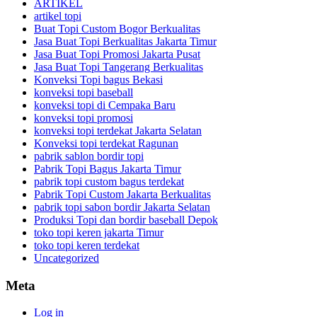
ARTIKEL
artikel topi
Buat Topi Custom Bogor Berkualitas
Jasa Buat Topi Berkualitas Jakarta Timur
Jasa Buat Topi Promosi Jakarta Pusat
Jasa Buat Topi Tangerang Berkualitas
Konveksi Topi bagus Bekasi
konveksi topi baseball
konveksi topi di Cempaka Baru
konveksi topi promosi
konveksi topi terdekat Jakarta Selatan
Konveksi topi terdekat Ragunan
pabrik sablon bordir topi
Pabrik Topi Bagus Jakarta Timur
pabrik topi custom bagus terdekat
Pabrik Topi Custom Jakarta Berkualitas
pabrik topi sabon bordir Jakarta Selatan
Produksi Topi dan bordir baseball Depok
toko topi keren jakarta Timur
toko topi keren terdekat
Uncategorized
Meta
Log in