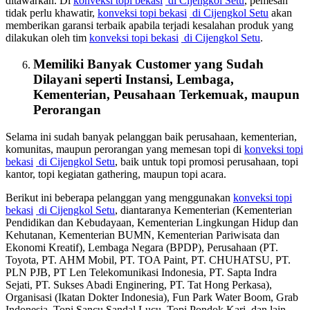
ditawarkan. Di
konveksi topi bekasi
di Cijengkol Setu
, pemesan
tidak perlu khawatir,
konveksi topi bekasi
di Cijengkol Setu
akan
memberikan garansi terbaik apabila terjadi kesalahan produk yang
dilakukan oleh tim
konveksi topi bekasi
di Cijengkol Setu
.
Memiliki Banyak Customer yang Sudah
Dilayani seperti Instansi, Lembaga,
Kementerian, Peusahaan Terkemuak, maupun
Perorangan
Selama ini sudah banyak pelanggan baik perusahaan, kementerian,
komunitas, maupun perorangan yang memesan topi di
konveksi topi
bekasi
di Cijengkol Setu
, baik untuk topi promosi perusahaan, topi
kantor, topi kegiatan gathering, maupun topi acara.
Berikut ini beberapa pelanggan yang menggunakan
konveksi topi
bekasi
di Cijengkol Setu
, diantaranya Kementerian (Kementerian
Pendidikan dan Kebudayaan, Kementerian Lingkungan Hidup dan
Kehutanan, Kementerian BUMN, Kementerian Pariwisata dan
Ekonomi Kreatif), Lembaga Negara (BPDP), Perusahaan (PT.
Toyota, PT. AHM Mobil, PT. TOA Paint, PT. CHUHATSU, PT.
PLN PJB, PT Len Telekomunikasi Indonesia, PT. Sapta Indra
Sejati, PT. Sukses Abadi Enginering, PT. Tat Hong Perkasa),
Organisasi (Ikatan Dokter Indonesia), Fun Park Water Boom, Grab
Indonesia, Topi Sancu Sandal Lucu, Topi Pondok Kari, dan lain