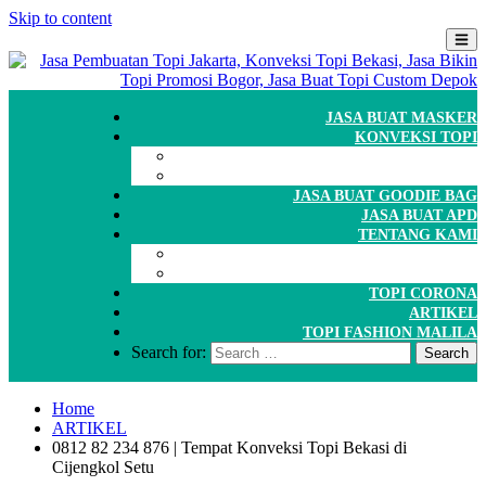
Skip to content
JASA BUAT MASKER
KONVEKSI TOPI
CARA ORDER
WORKSHOP
JASA BUAT GOODIE BAG
JASA BUAT APD
TENTANG KAMI
GALERI
PORTOFOLIO
TOPI CORONA
ARTIKEL
TOPI FASHION MALILA
Search for:
Home
ARTIKEL
0812 82 234 876 | Tempat Konveksi Topi Bekasi di
Cijengkol Setu