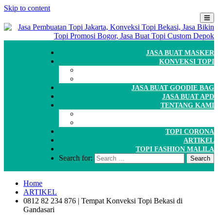
Skip to content
JASA BUAT MASKER
KONVEKSI TOPI
CARA ORDER
WORKSHOP
JASA BUAT GOODIE BAG
JASA BUAT APD
TENTANG KAMI
GALERI
PORTOFOLIO
TOPI CORONA
ARTIKEL
TOPI FASHION MALILA
Search for:
Home
ARTIKEL
0812 82 234 876 | Tempat Konveksi Topi Bekasi di
Gandasari