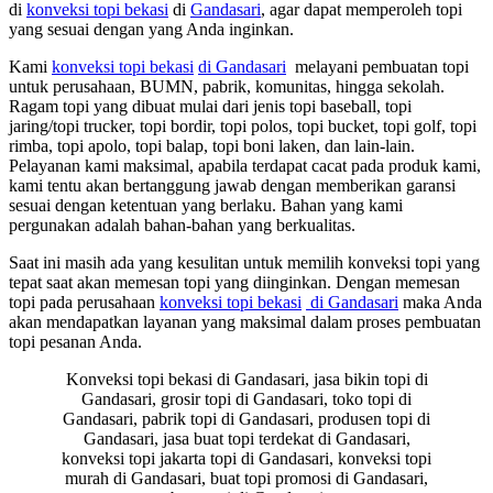
di
konveksi topi bekasi
di
Gandasari
, agar dapat memperoleh topi
yang sesuai dengan yang Anda inginkan.
Kami
konveksi topi bekasi
di Gandasari
melayani pembuatan topi
untuk perusahaan, BUMN, pabrik, komunitas, hingga sekolah.
Ragam topi yang dibuat mulai dari jenis topi baseball, topi
jaring/topi trucker, topi bordir, topi polos, topi bucket, topi golf, topi
rimba, topi apolo, topi balap, topi boni laken, dan lain-lain.
Pelayanan kami maksimal, apabila terdapat cacat pada produk kami,
kami tentu akan bertanggung jawab dengan memberikan garansi
sesuai dengan ketentuan yang berlaku. Bahan yang kami
pergunakan adalah bahan-bahan yang berkualitas.
Saat ini masih ada yang kesulitan untuk memilih konveksi topi yang
tepat saat akan memesan topi yang diinginkan. Dengan memesan
topi pada perusahaan
konveksi topi bekasi
di Gandasari
maka Anda
akan mendapatkan layanan yang maksimal dalam proses pembuatan
topi pesanan Anda.
Konveksi topi bekasi di Gandasari, jasa bikin topi di
Gandasari, grosir topi di Gandasari, toko topi di
Gandasari, pabrik topi di Gandasari, produsen topi di
Gandasari, jasa buat topi terdekat di Gandasari,
konveksi topi jakarta topi di Gandasari, konveksi topi
murah di Gandasari, buat topi promosi di Gandasari,