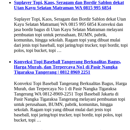
Suplayer Topi, Kaos, Seragam dan Bordir Sablon dekat
Utan Kayu Selatan Matraman WA 0815 995 6854
Suplayer Topi, Kaos, Seragam dan Bordir Sablon dekat Utan
Kayu Selatan Matraman| WA 0815 995 6854 Konveksi dan
jasa bordir bagus di Utan Kayu Selatan Matraman melayani
pembuatan topi untuk perusahaan, BUMN, pabrik,
komunitas, hingga sekolah. Ragam topi yang dibuat mulai
dari jenis topi baseball, topi jaring/topi trucker, topi bordir, topi
polos, topi bucket, topi …
Konveksi Topi Baseball Tangerang Berkualitas Bagus,
Harga Murah, dan Terpercaya No1 di Pasir Nangka
Tigaraksa Tangerang | 0812 8969 2251
Konveksi Topi Baseball Tangerang Berkualitas Bagus, Harga
Murah, dan Terpercaya No 1 di Pasir Nangka Tigaraksa
Tangerang WA 0812-8969-2251 Topi Baseball Jakarta di
Pasir Nangka Tigaraksa Tangerang melayani pembuatan topi
untuk perusahaan, BUMN, pabrik, komunitas, hingga
sekolah. Ragam topi yang dibuat mulai dari jenis topi
baseball, topi jaring/topi trucker, topi bordir, topi polos, topi
bucket, topi …