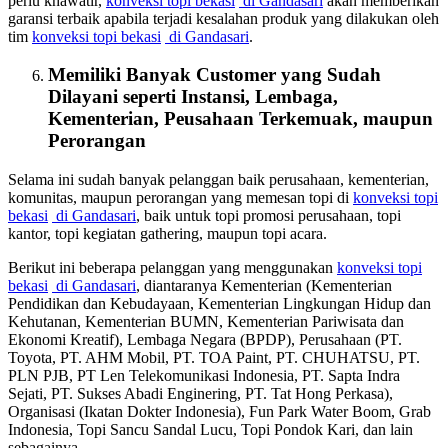
perlu khawatir,
konveksi topi bekasi
di Gandasari
akan memberikan
garansi terbaik apabila terjadi kesalahan produk yang dilakukan oleh
tim
konveksi topi bekasi
di Gandasari
.
Memiliki Banyak Customer yang Sudah
Dilayani seperti Instansi, Lembaga,
Kementerian, Peusahaan Terkemuak, maupun
Perorangan
Selama ini sudah banyak pelanggan baik perusahaan, kementerian,
komunitas, maupun perorangan yang memesan topi di
konveksi topi
bekasi
di Gandasari
, baik untuk topi promosi perusahaan, topi
kantor, topi kegiatan gathering, maupun topi acara.
Berikut ini beberapa pelanggan yang menggunakan
konveksi topi
bekasi
di Gandasari
, diantaranya Kementerian (Kementerian
Pendidikan dan Kebudayaan, Kementerian Lingkungan Hidup dan
Kehutanan, Kementerian BUMN, Kementerian Pariwisata dan
Ekonomi Kreatif), Lembaga Negara (BPDP), Perusahaan (PT.
Toyota, PT. AHM Mobil, PT. TOA Paint, PT. CHUHATSU, PT.
PLN PJB, PT Len Telekomunikasi Indonesia, PT. Sapta Indra
Sejati, PT. Sukses Abadi Enginering, PT. Tat Hong Perkasa),
Organisasi (Ikatan Dokter Indonesia), Fun Park Water Boom, Grab
Indonesia, Topi Sancu Sandal Lucu, Topi Pondok Kari, dan lain
sebagainya.