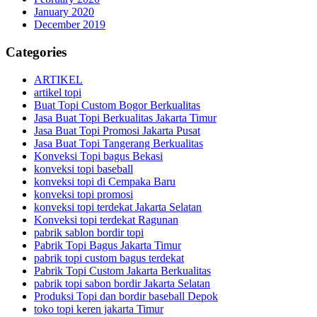
January 2020
December 2019
Categories
ARTIKEL
artikel topi
Buat Topi Custom Bogor Berkualitas
Jasa Buat Topi Berkualitas Jakarta Timur
Jasa Buat Topi Promosi Jakarta Pusat
Jasa Buat Topi Tangerang Berkualitas
Konveksi Topi bagus Bekasi
konveksi topi baseball
konveksi topi di Cempaka Baru
konveksi topi promosi
konveksi topi terdekat Jakarta Selatan
Konveksi topi terdekat Ragunan
pabrik sablon bordir topi
Pabrik Topi Bagus Jakarta Timur
pabrik topi custom bagus terdekat
Pabrik Topi Custom Jakarta Berkualitas
pabrik topi sabon bordir Jakarta Selatan
Produksi Topi dan bordir baseball Depok
toko topi keren jakarta Timur