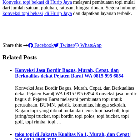
Konveksi topi bekasi
di Hurip Jaya
melayani pembuatan topi mulai
dari jumlah satuan, puluhan, ratusan, hingga ribuan. Segera hubungi
konveksi topi bekasi
di Hurip Jaya
dan dapatkan layanan terbaik.
Share this
Facebook
Twitter
WhatsApp
Related Posts
Konveksi Jasa Bordir Bagus, Murah, Cepat, dan
Berkualitas dekat Pejaten Barat WA 0815 995 6854
Konveksi Jasa Bordir Bagus, Murah, Cepat, dan Berkualitas
dekat Pejaten Barat| WA 0815 995 6854 Konveksi jasa bordir
bagus di Pejaten Barat melayani pembuatan topi untuk
perusahaan, BUMN, pabrik, komunitas, hingga sekolah.
Ragam topi yang dibuat mulai dari jenis topi baseball, topi
jaring/topi trucker, topi bordir, topi polos, topi bucket, topi
golf, topi rimba, topi …
toko topi di Jakarta Kualitas No 1, Murah, dan Cepat |
WA 0812 8969 2251