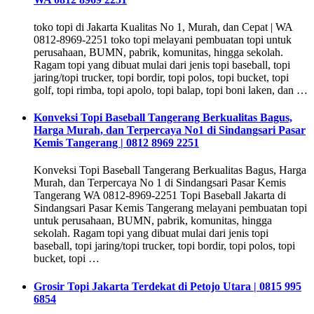
toko topi di Jakarta Kualitas No 1, Murah, dan Cepat | WA
0812-8969-2251 toko topi melayani pembuatan topi untuk
perusahaan, BUMN, pabrik, komunitas, hingga sekolah.
Ragam topi yang dibuat mulai dari jenis topi baseball, topi
jaring/topi trucker, topi bordir, topi polos, topi bucket, topi
golf, topi rimba, topi apolo, topi balap, topi boni laken, dan …
Konveksi Topi Baseball Tangerang Berkualitas Bagus,
Harga Murah, dan Terpercaya No1 di Sindangsari Pasar
Kemis Tangerang | 0812 8969 2251
Konveksi Topi Baseball Tangerang Berkualitas Bagus, Harga
Murah, dan Terpercaya No 1 di Sindangsari Pasar Kemis
Tangerang WA 0812-8969-2251 Topi Baseball Jakarta di
Sindangsari Pasar Kemis Tangerang melayani pembuatan topi
untuk perusahaan, BUMN, pabrik, komunitas, hingga
sekolah. Ragam topi yang dibuat mulai dari jenis topi
baseball, topi jaring/topi trucker, topi bordir, topi polos, topi
bucket, topi …
Grosir Topi Jakarta Terdekat di Petojo Utara | 0815 995
6854