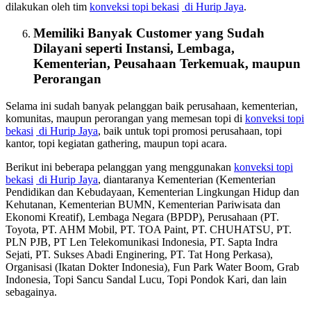
dilakukan oleh tim
konveksi topi bekasi
di Hurip Jaya
.
Memiliki Banyak Customer yang Sudah
Dilayani seperti Instansi, Lembaga,
Kementerian, Peusahaan Terkemuak, maupun
Perorangan
Selama ini sudah banyak pelanggan baik perusahaan, kementerian,
komunitas, maupun perorangan yang memesan topi di
konveksi topi
bekasi
di Hurip Jaya
, baik untuk topi promosi perusahaan, topi
kantor, topi kegiatan gathering, maupun topi acara.
Berikut ini beberapa pelanggan yang menggunakan
konveksi topi
bekasi
di Hurip Jaya
, diantaranya Kementerian (Kementerian
Pendidikan dan Kebudayaan, Kementerian Lingkungan Hidup dan
Kehutanan, Kementerian BUMN, Kementerian Pariwisata dan
Ekonomi Kreatif), Lembaga Negara (BPDP), Perusahaan (PT.
Toyota, PT. AHM Mobil, PT. TOA Paint, PT. CHUHATSU, PT.
PLN PJB, PT Len Telekomunikasi Indonesia, PT. Sapta Indra
Sejati, PT. Sukses Abadi Enginering, PT. Tat Hong Perkasa),
Organisasi (Ikatan Dokter Indonesia), Fun Park Water Boom, Grab
Indonesia, Topi Sancu Sandal Lucu, Topi Pondok Kari, dan lain
sebagainya.