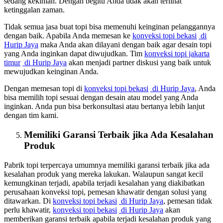
sedang kekinian. Dengan begitu Anda tidak akan terlihat
ketinggalan zaman.
Tidak semua jasa buat topi bisa memenuhi keinginan pelanggannya
dengan baik. Apabila Anda memesan ke
konveksi topi bekasi
di
Hurip Jaya
maka Anda akan dilayani dengan baik agar desain topi
yang Anda inginkan dapat diwujudkan. Tim
konveksi topi jakarta
timur
di Hurip Jaya
akan menjadi partner diskusi yang baik untuk
mewujudkan keinginan Anda.
Dengan memesan topi di
konveksi topi bekasi
di Hurip Jaya
, Anda
bisa memilih topi sesuai dengan desain atau model yang Anda
inginkan. Anda pun bisa berkonsultasi atau bertanya lebih lanjut
dengan tim kami.
Memiliki Garansi Terbaik jika Ada Kesalahan
Produk
Pabrik topi terpercaya umumnya memiliki garansi terbaik jika ada
kesalahan produk yang mereka lakukan. Walaupun sangat kecil
kemungkinan terjadi, apabila terjadi kesalahan yang diakibatkan
perusahaan konveksi topi, pemesan khawatir dengan solusi yang
ditawarkan. Di
konveksi topi bekasi
di Hurip Jaya
, pemesan tidak
perlu khawatir,
konveksi topi bekasi
di Hurip Jaya
akan
memberikan garansi terbaik apabila terjadi kesalahan produk yang