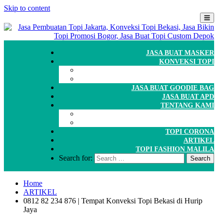
Skip to content
JASA BUAT MASKER
KONVEKSI TOPI
CARA ORDER
WORKSHOP
JASA BUAT GOODIE BAG
JASA BUAT APD
TENTANG KAMI
GALERI
PORTOFOLIO
TOPI CORONA
ARTIKEL
TOPI FASHION MALILA
Search for:
Home
ARTIKEL
0812 82 234 876 | Tempat Konveksi Topi Bekasi di Hurip
Jaya