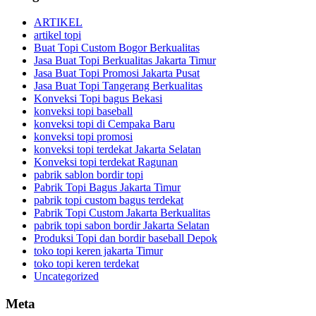
ARTIKEL
artikel topi
Buat Topi Custom Bogor Berkualitas
Jasa Buat Topi Berkualitas Jakarta Timur
Jasa Buat Topi Promosi Jakarta Pusat
Jasa Buat Topi Tangerang Berkualitas
Konveksi Topi bagus Bekasi
konveksi topi baseball
konveksi topi di Cempaka Baru
konveksi topi promosi
konveksi topi terdekat Jakarta Selatan
Konveksi topi terdekat Ragunan
pabrik sablon bordir topi
Pabrik Topi Bagus Jakarta Timur
pabrik topi custom bagus terdekat
Pabrik Topi Custom Jakarta Berkualitas
pabrik topi sabon bordir Jakarta Selatan
Produksi Topi dan bordir baseball Depok
toko topi keren jakarta Timur
toko topi keren terdekat
Uncategorized
Meta