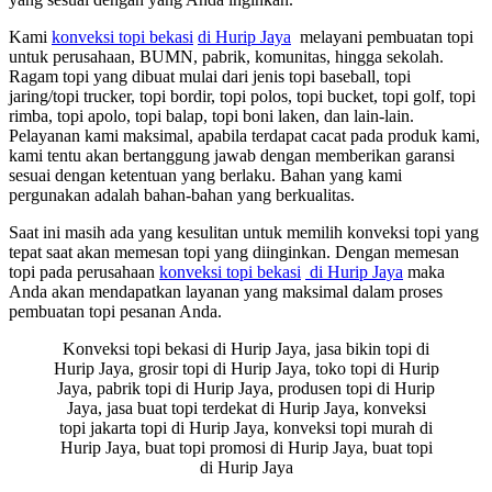
Kami
konveksi topi bekasi
di Hurip Jaya
melayani pembuatan topi
untuk perusahaan, BUMN, pabrik, komunitas, hingga sekolah.
Ragam topi yang dibuat mulai dari jenis topi baseball, topi
jaring/topi trucker, topi bordir, topi polos, topi bucket, topi golf, topi
rimba, topi apolo, topi balap, topi boni laken, dan lain-lain.
Pelayanan kami maksimal, apabila terdapat cacat pada produk kami,
kami tentu akan bertanggung jawab dengan memberikan garansi
sesuai dengan ketentuan yang berlaku. Bahan yang kami
pergunakan adalah bahan-bahan yang berkualitas.
Saat ini masih ada yang kesulitan untuk memilih konveksi topi yang
tepat saat akan memesan topi yang diinginkan. Dengan memesan
topi pada perusahaan
konveksi topi bekasi
di Hurip Jaya
maka
Anda akan mendapatkan layanan yang maksimal dalam proses
pembuatan topi pesanan Anda.
Konveksi topi bekasi di Hurip Jaya, jasa bikin topi di
Hurip Jaya, grosir topi di Hurip Jaya, toko topi di Hurip
Jaya, pabrik topi di Hurip Jaya, produsen topi di Hurip
Jaya, jasa buat topi terdekat di Hurip Jaya, konveksi
topi jakarta topi di Hurip Jaya, konveksi topi murah di
Hurip Jaya, buat topi promosi di Hurip Jaya, buat topi
di Hurip Jaya