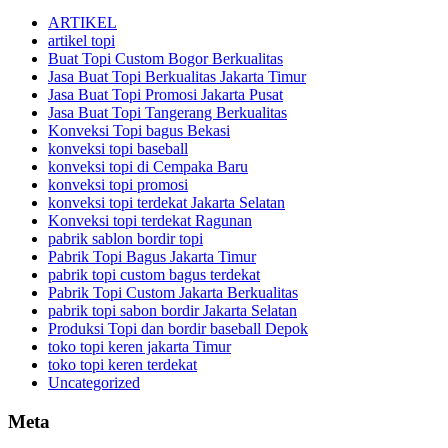
ARTIKEL
artikel topi
Buat Topi Custom Bogor Berkualitas
Jasa Buat Topi Berkualitas Jakarta Timur
Jasa Buat Topi Promosi Jakarta Pusat
Jasa Buat Topi Tangerang Berkualitas
Konveksi Topi bagus Bekasi
konveksi topi baseball
konveksi topi di Cempaka Baru
konveksi topi promosi
konveksi topi terdekat Jakarta Selatan
Konveksi topi terdekat Ragunan
pabrik sablon bordir topi
Pabrik Topi Bagus Jakarta Timur
pabrik topi custom bagus terdekat
Pabrik Topi Custom Jakarta Berkualitas
pabrik topi sabon bordir Jakarta Selatan
Produksi Topi dan bordir baseball Depok
toko topi keren jakarta Timur
toko topi keren terdekat
Uncategorized
Meta