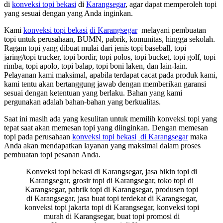
di
konveksi topi bekasi
di
Karangsegar
, agar dapat memperoleh topi
yang sesuai dengan yang Anda inginkan.
Kami
konveksi topi bekasi
di Karangsegar
melayani pembuatan
topi untuk perusahaan, BUMN, pabrik, komunitas, hingga sekolah.
Ragam topi yang dibuat mulai dari jenis topi baseball, topi
jaring/topi trucker, topi bordir, topi polos, topi bucket, topi golf, topi
rimba, topi apolo, topi balap, topi boni laken, dan lain-lain.
Pelayanan kami maksimal, apabila terdapat cacat pada produk kami,
kami tentu akan bertanggung jawab dengan memberikan garansi
sesuai dengan ketentuan yang berlaku. Bahan yang kami
pergunakan adalah bahan-bahan yang berkualitas.
Saat ini masih ada yang kesulitan untuk memilih konveksi topi yang
tepat saat akan memesan topi yang diinginkan. Dengan memesan
topi pada perusahaan
konveksi topi bekasi
di Karangsegar
maka
Anda akan mendapatkan layanan yang maksimal dalam proses
pembuatan topi pesanan Anda.
Konveksi topi bekasi di Karangsegar, jasa bikin topi di
Karangsegar, grosir topi di Karangsegar, toko topi di
Karangsegar, pabrik topi di Karangsegar, produsen topi
di Karangsegar, jasa buat topi terdekat di Karangsegar,
konveksi topi jakarta topi di Karangsegar, konveksi topi
murah di Karangsegar, buat topi promosi di