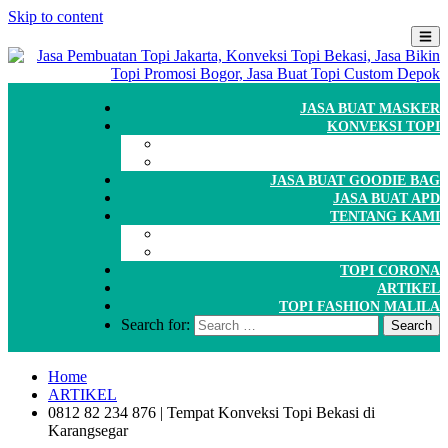
Skip to content
JASA BUAT MASKER
KONVEKSI TOPI
CARA ORDER
WORKSHOP
JASA BUAT GOODIE BAG
JASA BUAT APD
TENTANG KAMI
GALERI
PORTOFOLIO
TOPI CORONA
ARTIKEL
TOPI FASHION MALILA
Search for:
Home
ARTIKEL
0812 82 234 876 | Tempat Konveksi Topi Bekasi di
Karangsegar