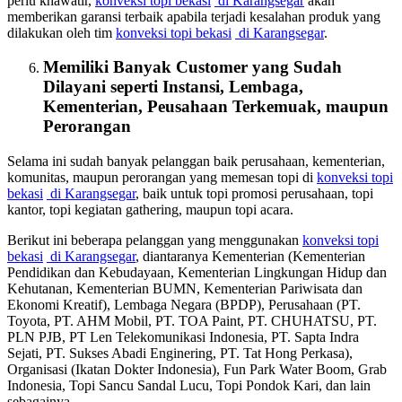
perlu khawatir,
konveksi topi bekasi
di Karangsegar
akan
memberikan garansi terbaik apabila terjadi kesalahan produk yang
dilakukan oleh tim
konveksi topi bekasi
di Karangsegar
.
Memiliki Banyak Customer yang Sudah
Dilayani seperti Instansi, Lembaga,
Kementerian, Peusahaan Terkemuak, maupun
Perorangan
Selama ini sudah banyak pelanggan baik perusahaan, kementerian,
komunitas, maupun perorangan yang memesan topi di
konveksi topi
bekasi
di Karangsegar
, baik untuk topi promosi perusahaan, topi
kantor, topi kegiatan gathering, maupun topi acara.
Berikut ini beberapa pelanggan yang menggunakan
konveksi topi
bekasi
di Karangsegar
, diantaranya Kementerian (Kementerian
Pendidikan dan Kebudayaan, Kementerian Lingkungan Hidup dan
Kehutanan, Kementerian BUMN, Kementerian Pariwisata dan
Ekonomi Kreatif), Lembaga Negara (BPDP), Perusahaan (PT.
Toyota, PT. AHM Mobil, PT. TOA Paint, PT. CHUHATSU, PT.
PLN PJB, PT Len Telekomunikasi Indonesia, PT. Sapta Indra
Sejati, PT. Sukses Abadi Enginering, PT. Tat Hong Perkasa),
Organisasi (Ikatan Dokter Indonesia), Fun Park Water Boom, Grab
Indonesia, Topi Sancu Sandal Lucu, Topi Pondok Kari, dan lain
sebagainya.