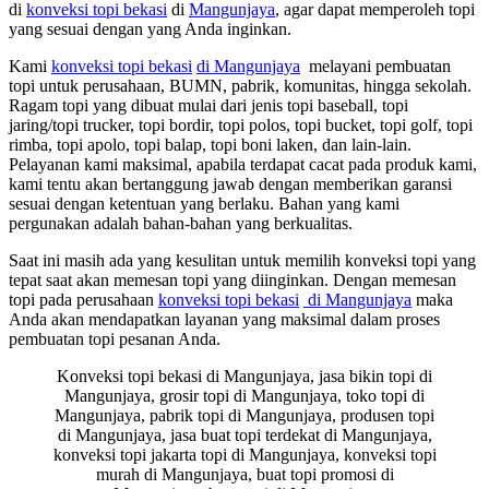
di
konveksi topi bekasi
di
Mangunjaya
, agar dapat memperoleh topi
yang sesuai dengan yang Anda inginkan.
Kami
konveksi topi bekasi
di Mangunjaya
melayani pembuatan
topi untuk perusahaan, BUMN, pabrik, komunitas, hingga sekolah.
Ragam topi yang dibuat mulai dari jenis topi baseball, topi
jaring/topi trucker, topi bordir, topi polos, topi bucket, topi golf, topi
rimba, topi apolo, topi balap, topi boni laken, dan lain-lain.
Pelayanan kami maksimal, apabila terdapat cacat pada produk kami,
kami tentu akan bertanggung jawab dengan memberikan garansi
sesuai dengan ketentuan yang berlaku. Bahan yang kami
pergunakan adalah bahan-bahan yang berkualitas.
Saat ini masih ada yang kesulitan untuk memilih konveksi topi yang
tepat saat akan memesan topi yang diinginkan. Dengan memesan
topi pada perusahaan
konveksi topi bekasi
di Mangunjaya
maka
Anda akan mendapatkan layanan yang maksimal dalam proses
pembuatan topi pesanan Anda.
Konveksi topi bekasi di Mangunjaya, jasa bikin topi di
Mangunjaya, grosir topi di Mangunjaya, toko topi di
Mangunjaya, pabrik topi di Mangunjaya, produsen topi
di Mangunjaya, jasa buat topi terdekat di Mangunjaya,
konveksi topi jakarta topi di Mangunjaya, konveksi topi
murah di Mangunjaya, buat topi promosi di