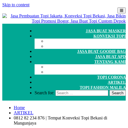
Skip to content
JASA BUAT MASKER
KONVEKSI TOPI
CARA ORDER
WORKSHOP
JASA BUAT GOODIE BAG
JASA BUAT APD
TENTANG KAMI
GALERI
PORTOFOLIO
TOPI CORONA
ARTIKEL
TOPI FASHION MALILA
Search for:
Home
ARTIKEL
0812 82 234 876 | Tempat Konveksi Topi Bekasi di
Mangunjaya