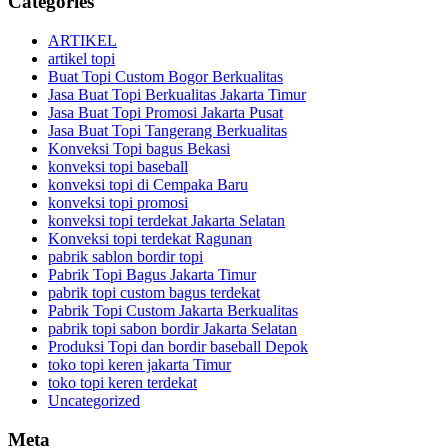
Categories
ARTIKEL
artikel topi
Buat Topi Custom Bogor Berkualitas
Jasa Buat Topi Berkualitas Jakarta Timur
Jasa Buat Topi Promosi Jakarta Pusat
Jasa Buat Topi Tangerang Berkualitas
Konveksi Topi bagus Bekasi
konveksi topi baseball
konveksi topi di Cempaka Baru
konveksi topi promosi
konveksi topi terdekat Jakarta Selatan
Konveksi topi terdekat Ragunan
pabrik sablon bordir topi
Pabrik Topi Bagus Jakarta Timur
pabrik topi custom bagus terdekat
Pabrik Topi Custom Jakarta Berkualitas
pabrik topi sabon bordir Jakarta Selatan
Produksi Topi dan bordir baseball Depok
toko topi keren jakarta Timur
toko topi keren terdekat
Uncategorized
Meta