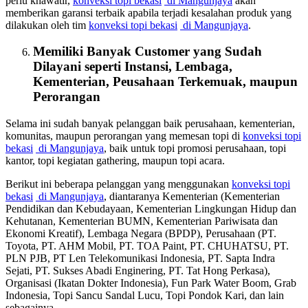
perlu khawatir,
konveksi topi bekasi
di Mangunjaya
akan
memberikan garansi terbaik apabila terjadi kesalahan produk yang
dilakukan oleh tim
konveksi topi bekasi
di Mangunjaya
.
Memiliki Banyak Customer yang Sudah
Dilayani seperti Instansi, Lembaga,
Kementerian, Peusahaan Terkemuak, maupun
Perorangan
Selama ini sudah banyak pelanggan baik perusahaan, kementerian,
komunitas, maupun perorangan yang memesan topi di
konveksi topi
bekasi
di Mangunjaya
, baik untuk topi promosi perusahaan, topi
kantor, topi kegiatan gathering, maupun topi acara.
Berikut ini beberapa pelanggan yang menggunakan
konveksi topi
bekasi
di Mangunjaya
, diantaranya Kementerian (Kementerian
Pendidikan dan Kebudayaan, Kementerian Lingkungan Hidup dan
Kehutanan, Kementerian BUMN, Kementerian Pariwisata dan
Ekonomi Kreatif), Lembaga Negara (BPDP), Perusahaan (PT.
Toyota, PT. AHM Mobil, PT. TOA Paint, PT. CHUHATSU, PT.
PLN PJB, PT Len Telekomunikasi Indonesia, PT. Sapta Indra
Sejati, PT. Sukses Abadi Enginering, PT. Tat Hong Perkasa),
Organisasi (Ikatan Dokter Indonesia), Fun Park Water Boom, Grab
Indonesia, Topi Sancu Sandal Lucu, Topi Pondok Kari, dan lain
sebagainya.