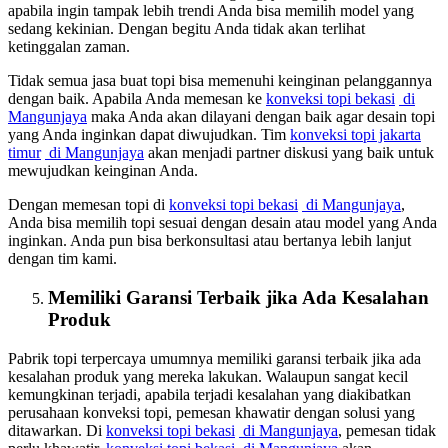
apabila ingin tampak lebih trendi Anda bisa memilih model yang
sedang kekinian. Dengan begitu Anda tidak akan terlihat
ketinggalan zaman.
Tidak semua jasa buat topi bisa memenuhi keinginan pelanggannya
dengan baik. Apabila Anda memesan ke
konveksi topi bekasi
di
Mangunjaya
maka Anda akan dilayani dengan baik agar desain topi
yang Anda inginkan dapat diwujudkan. Tim
konveksi topi jakarta
timur
di Mangunjaya
akan menjadi partner diskusi yang baik untuk
mewujudkan keinginan Anda.
Dengan memesan topi di
konveksi topi bekasi
di Mangunjaya
,
Anda bisa memilih topi sesuai dengan desain atau model yang Anda
inginkan. Anda pun bisa berkonsultasi atau bertanya lebih lanjut
dengan tim kami.
Memiliki Garansi Terbaik jika Ada Kesalahan
Produk
Pabrik topi terpercaya umumnya memiliki garansi terbaik jika ada
kesalahan produk yang mereka lakukan. Walaupun sangat kecil
kemungkinan terjadi, apabila terjadi kesalahan yang diakibatkan
perusahaan konveksi topi, pemesan khawatir dengan solusi yang
ditawarkan. Di
konveksi topi bekasi
di Mangunjaya
, pemesan tidak