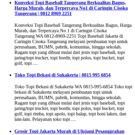
Konveksi Topi Baseball Tangerang Berkualitas Bagus,
Harga Murah, dan Terpercaya No1 di Caringin Cisoka
Tangerang | 0812 8969 2251
Konveksi Topi Baseball Tangerang Berkualitas Bagus, Harga
Murah, dan Terpercaya No 1 di Caringin Cisoka
Tangerang WA 0812-8969-2251 Topi Baseball Jakarta di
Caringin Cisoka Tangerang melayani pembuatan topi untuk
perusahaan, BUMN, pabrik, komunitas, hingga sekolah.
Ragam topi yang dibuat mulai dari jenis topi baseball, topi
jaring/topi trucker, topi bordir, topi polos, topi bucket, topi
golf, topi …
Toko Topi Bekasi di Sukakerta | 0815 995 6854
Toko Topi Bekasi di Sukakerta WA 0815-995-6854 Toko topi
bekasi di Sukakerta melayani pembuatan topi untuk
perusahaan, BUMN, pabrik, komunitas, hingga sekolah.
Ragam topi yang dibuat mulai dari jenis topi baseball, topi
jaring/topi trucker, topi bordir, topi polos, topi bucket, topi
golf, topi rimba, topi apolo, topi balap, topi boni laken, dan
lain-lain. Pelayanan toko topi …
Grosir Topi Jakarta Murah di Ulujami Pesanggrahan