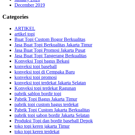
December 2019
Categories
ARTIKEL
artikel topi
Buat Topi Custom Bogor Berkualitas
Jasa Buat Topi Berkualitas Jakarta Timur
Jasa Buat Topi Promosi Jakarta Pusat
Jasa Buat Topi Tangerang Berkualitas
Konveksi Topi bagus Bekasi
konveksi topi baseball
konveksi topi di Cempaka Baru
konveksi topi promosi
konveksi topi terdekat Jakarta Selatan
Konveksi topi terdekat Ragunan
pabrik sablon bordir topi
Pabrik Topi Bagus Jakarta Timur
pabrik topi custom bagus terdekat
Pabrik Topi Custom Jakarta Berkualitas
pabrik topi sabon bordir Jakarta Selatan
Produksi Topi dan bordir baseball Depok
toko topi keren jakarta Timur
toko topi keren terdekat