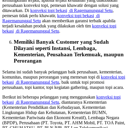
kemungkinan terjadi, apabila terjadi kesalahan yang diakibatkan
perusahaan konveksi topi, pemesan khawatir dengan solusi yang
ditawarkan. Di
konveksi topi bekasi
di Ragemanunggal Setu
,
pemesan tidak perlu khawatir,
konveksi topi bekasi
di
Ragemanunggal Setu
akan memberikan garansi terbaik apabila
terjadi kesalahan produk yang dilakukan oleh tim
konveksi topi
bekasi
di Ragemanunggal Setu
.
Memiliki Banyak Customer yang Sudah
Dilayani seperti Instansi, Lembaga,
Kementerian, Peusahaan Terkemuak, maupun
Perorangan
Selama ini sudah banyak pelanggan baik perusahaan, kementerian,
komunitas, maupun perorangan yang memesan topi di
konveksi topi
bekasi
di Ragemanunggal Setu
, baik untuk topi promosi
perusahaan, topi kantor, topi kegiatan gathering, maupun topi acara.
Berikut ini beberapa pelanggan yang menggunakan
konveksi topi
bekasi
di Ragemanunggal Setu
, diantaranya Kementerian
(Kementerian Pendidikan dan Kebudayaan, Kementerian
Lingkungan Hidup dan Kehutanan, Kementerian BUMN,
Kementerian Pariwisata dan Ekonomi Kreatif), Lembaga Negara
(BPDP), Perusahaan (PT. Toyota, PT. AHM Mobil, PT. TOA Paint,
PT. CHUHATSU, PT. PLN PJB, PT Len Telekomunikasi