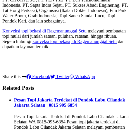
Indonesia, PT. Sapta Indra Sejati, PT. Sukses Abadi Enginering, PT.
Tat Hong Perkasa), Organisasi (Ikatan Dokter Indonesia), Fun Park
Water Boom, Grab Indonesia, Topi Sancu Sandal Lucu, Topi
Pondok Kari, dan lain sebagainya.
Konveksi topi bekasi
di Ragemanunggal Setu
melayani pembuatan
topi mulai dari jumlah satuan, puluhan, ratusan, hingga ribuan.
Segera hubungi
konveksi topi bekasi
di Ragemanunggal Setu
dan
dapatkan layanan terbaik.
Share this
Facebook
Twitter
WhatsApp
Related Posts
Pesan Topi Jakarta Terdekat di Pondok Labu Cilandak
Jakarta Selatan | 0815 995 6854
Pesan Topi Jakarta Terdekat di Pondok Labu Cilandak Jakarta
Selatan WA 0815-995-6854 Pesan topi jakarta terdekat di
Pondok Labu Cilandak Jakarta Selatan melayani pembuatan