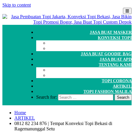
Skip to content
JASA BUAT MASKER
KONVEKSI TOPI
CARA ORDER
WORKSHOP
JASA BUAT GOODIE BAG
JASA BUAT APD
TENTANG KAMI
GALERI
PORTOFOLIO
TOPI CORONA
ARTIKEL
TOPI FASHION MALILA
Search for:
Home
ARTIKEL
0812 82 234 876 | Tempat Konveksi Topi Bekasi di
Ragemanunggal Setu