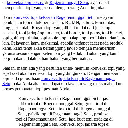
di
konveksi topi bekasi
di
Ragemanunggal Setu
, agar dapat
memperoleh topi yang sesuai dengan yang Anda inginkan.
Kami
konveksi topi bekasi
di Ragemanunggal Setu
melayani
pembuatan topi untuk perusahaan, BUMN, pabrik, komunitas,
hingga sekolah. Ragam topi yang dibuat mulai dari jenis topi
baseball, topi jaring/topi trucker, topi bordir, topi polos, topi bucket,
topi golf, topi rimba, topi apolo, topi balap, topi boni laken, dan lain-
lain. Pelayanan kami maksimal, apabila terdapat cacat pada produk
kami, kami tentu akan bertanggung jawab dengan memberikan
garansi sesuai dengan ketentuan yang berlaku. Bahan yang kami
pergunakan adalah bahan-bahan yang berkualitas.
Saat ini masih ada yang kesulitan untuk memilih konveksi topi yang
tepat saat akan memesan topi yang diinginkan. Dengan memesan
topi pada perusahaan
konveksi topi bekasi
di Ragemanunggal
Setu
maka Anda akan mendapatkan layanan yang maksimal dalam
proses pembuatan topi pesanan Anda.
Konveksi topi bekasi di Ragemanunggal Setu, jasa
bikin topi di Ragemanunggal Setu, grosir topi di
Ragemanunggal Setu, toko topi di Ragemanunggal
Setu, pabrik topi di Ragemanunggal Setu, produsen
topi di Ragemanunggal Setu, jasa buat topi terdekat di
Ragemanunggal Setu, konveksi topi jakarta topi di