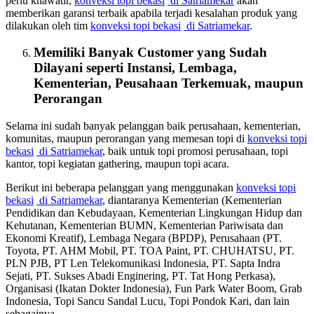
perlu khawatir,
konveksi topi bekasi
di Satriamekar
akan
memberikan garansi terbaik apabila terjadi kesalahan produk yang
dilakukan oleh tim
konveksi topi bekasi
di Satriamekar
.
Memiliki Banyak Customer yang Sudah
Dilayani seperti Instansi, Lembaga,
Kementerian, Peusahaan Terkemuak, maupun
Perorangan
Selama ini sudah banyak pelanggan baik perusahaan, kementerian,
komunitas, maupun perorangan yang memesan topi di
konveksi topi
bekasi
di Satriamekar
, baik untuk topi promosi perusahaan, topi
kantor, topi kegiatan gathering, maupun topi acara.
Berikut ini beberapa pelanggan yang menggunakan
konveksi topi
bekasi
di Satriamekar
, diantaranya Kementerian (Kementerian
Pendidikan dan Kebudayaan, Kementerian Lingkungan Hidup dan
Kehutanan, Kementerian BUMN, Kementerian Pariwisata dan
Ekonomi Kreatif), Lembaga Negara (BPDP), Perusahaan (PT.
Toyota, PT. AHM Mobil, PT. TOA Paint, PT. CHUHATSU, PT.
PLN PJB, PT Len Telekomunikasi Indonesia, PT. Sapta Indra
Sejati, PT. Sukses Abadi Enginering, PT. Tat Hong Perkasa),
Organisasi (Ikatan Dokter Indonesia), Fun Park Water Boom, Grab
Indonesia, Topi Sancu Sandal Lucu, Topi Pondok Kari, dan lain
sebagainya.