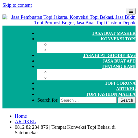
Skip to content
JASA BUAT MASKER
KONVEKSI TOPI
CARA ORDER
WORKSHOP
JASA BUAT GOODIE BAG
JASA BUAT APD
TENTANG KAMI
GALERI
PORTOFOLIO
TOPI CORONA
ARTIKEL
TOPI FASHION MALILA
Search for:
Home
ARTIKEL
0812 82 234 876 | Tempat Konveksi Topi Bekasi di
Satriamekar