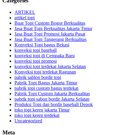
Categories
ARTIKEL
artikel topi
Buat Topi Custom Bogor Berkualitas
Jasa Buat Topi Berkualitas Jakarta Timur
Jasa Buat Topi Promosi Jakarta Pusat
Jasa Buat Topi Tangerang Berkualitas
Konveksi Topi bagus Bekasi
konveksi topi baseball
konveksi topi di Cempaka Baru
konveksi topi promosi
konveksi topi terdekat Jakarta Selatan
Konveksi topi terdekat Ragunan
pabrik sablon bordir topi
Pabrik Topi Bagus Jakarta Timur
pabrik topi custom bagus terdekat
Pabrik Topi Custom Jakarta Berkualitas
pabrik topi sabon bordir Jakarta Selatan
Produksi Topi dan bordir baseball Depok
toko topi keren jakarta Timur
toko topi keren terdekat
Uncategorized
Meta