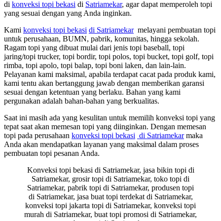
di
konveksi topi bekasi
di
Satriamekar
, agar dapat memperoleh topi
yang sesuai dengan yang Anda inginkan.
Kami
konveksi topi bekasi
di Satriamekar
melayani pembuatan topi
untuk perusahaan, BUMN, pabrik, komunitas, hingga sekolah.
Ragam topi yang dibuat mulai dari jenis topi baseball, topi
jaring/topi trucker, topi bordir, topi polos, topi bucket, topi golf, topi
rimba, topi apolo, topi balap, topi boni laken, dan lain-lain.
Pelayanan kami maksimal, apabila terdapat cacat pada produk kami,
kami tentu akan bertanggung jawab dengan memberikan garansi
sesuai dengan ketentuan yang berlaku. Bahan yang kami
pergunakan adalah bahan-bahan yang berkualitas.
Saat ini masih ada yang kesulitan untuk memilih konveksi topi yang
tepat saat akan memesan topi yang diinginkan. Dengan memesan
topi pada perusahaan
konveksi topi bekasi
di Satriamekar
maka
Anda akan mendapatkan layanan yang maksimal dalam proses
pembuatan topi pesanan Anda.
Konveksi topi bekasi di Satriamekar, jasa bikin topi di
Satriamekar, grosir topi di Satriamekar, toko topi di
Satriamekar, pabrik topi di Satriamekar, produsen topi
di Satriamekar, jasa buat topi terdekat di Satriamekar,
konveksi topi jakarta topi di Satriamekar, konveksi topi
murah di Satriamekar, buat topi promosi di Satriamekar,