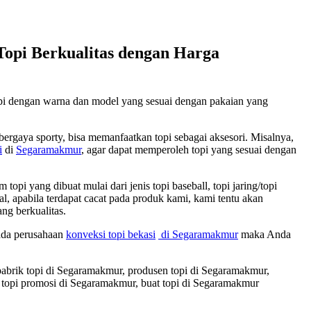
pi Berkualitas dengan Harga
opi dengan warna dan model yang sesuai dengan pakaian yang
ergaya sporty, bisa memanfaatkan topi sebagai aksesori. Misalnya,
i
di
Segaramakmur
, agar dapat memperoleh topi yang sesuai dengan
i yang dibuat mulai dari jenis topi baseball, topi jaring/topi
imal, apabila terdapat cacat pada produk kami, kami tentu akan
ng berkualitas.
pada perusahaan
konveksi topi bekasi
di Segaramakmur
maka Anda
pabrik topi di Segaramakmur, produsen topi di Segaramakmur,
t topi promosi di Segaramakmur, buat topi di Segaramakmur