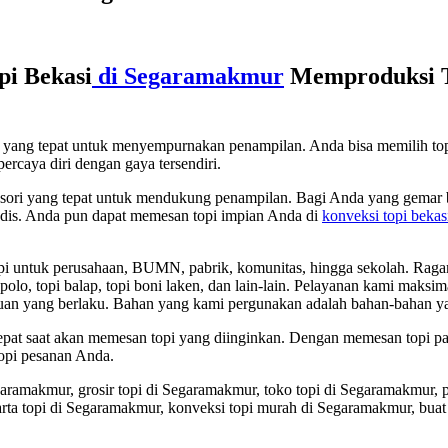
pi Bekasi
di Segaramakmur
Memproduksi To
ori yang tepat untuk menyempurnakan penampilan. Anda bisa memilih t
ercaya diri dengan gaya tersendiri.
sesori yang tepat untuk mendukung penampilan. Bagi Anda yang gemar b
 modis. Anda pun dapat memesan topi impian Anda di
konveksi topi bekas
untuk perusahaan, BUMN, pabrik, komunitas, hingga sekolah. Ragam top
opi apolo, topi balap, topi boni laken, dan lain-lain. Pelayanan kami maks
uan yang berlaku. Bahan yang kami pergunakan adalah bahan-bahan ya
 tepat saat akan memesan topi yang diinginkan. Dengan memesan topi 
opi pesanan Anda.
egaramakmur, grosir topi di Segaramakmur, toko topi di Segaramakmur, 
akarta topi di Segaramakmur, konveksi topi murah di Segaramakmur, bua