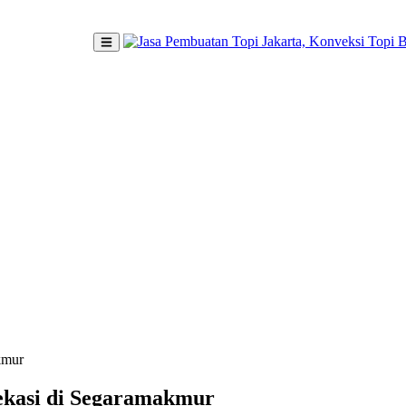
kmur
Bekasi di Segaramakmur