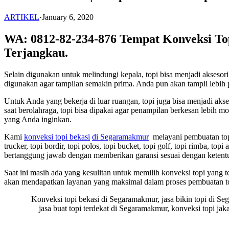
ARTIKEL
·
January 6, 2020
WA: 0812-82-234-876 Tempat Konveksi To
Terjangkau.
Selain digunakan untuk melindungi kepala, topi bisa menjadi akses
digunakan agar tampilan semakin prima. Anda pun akan tampil lebih p
Untuk Anda yang bekerja di luar ruangan, topi juga bisa menjadi ak
saat berolahraga, topi bisa dipakai agar penampilan berkesan lebih
yang Anda inginkan.
Kami
konveksi topi bekasi
di Segaramakmur
melayani pembuatan topi 
trucker, topi bordir, topi polos, topi bucket, topi golf, topi rimba, t
bertanggung jawab dengan memberikan garansi sesuai dengan ketent
Saat ini masih ada yang kesulitan untuk memilih konveksi topi yang
akan mendapatkan layanan yang maksimal dalam proses pembuatan t
Konveksi topi bekasi di Segaramakmur, jasa bikin topi di S
jasa buat topi terdekat di Segaramakmur, konveksi topi j