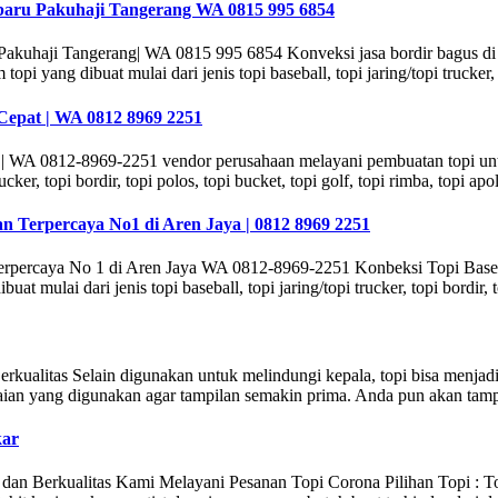
ibaru Pakuhaji Tangerang WA 0815 995 6854
Pakuhaji Tangerang| WA 0815 995 6854 Konveksi jasa bordir bagus di
yang dibuat mulai dari jenis topi baseball, topi jaring/topi trucker, to
 Cepat | WA 0812 8969 2251
at | WA 0812-8969-2251 vendor perusahaan melayani pembuatan topi u
rucker, topi bordir, topi polos, topi bucket, topi golf, topi rimba, topi a
n Terpercaya No1 di Aren Jaya | 0812 8969 2251
erpercaya No 1 di Aren Jaya WA 0812-8969-2251 Konbeksi Topi Baseb
mulai dari jenis topi baseball, topi jaring/topi trucker, topi bordir, to
kualitas Selain digunakan untuk melindungi kepala, topi bisa menjad
ian yang digunakan agar tampilan semakin prima. Anda pun akan tampi
kar
n Berkualitas Kami Melayani Pesanan Topi Corona Pilihan Topi : To