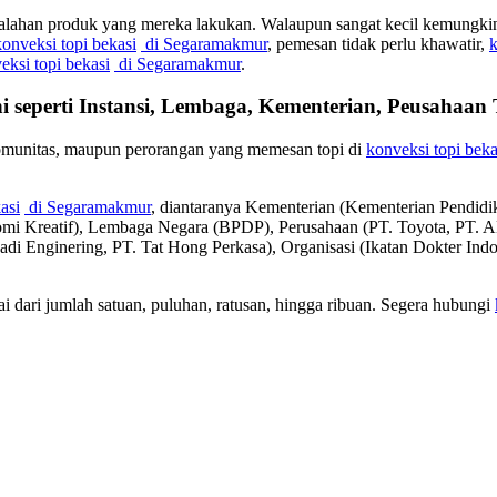
salahan produk yang mereka lakukan. Walaupun sangat kecil kemungkinan
konveksi topi bekasi
di Segaramakmur
, pemesan tidak perlu khawatir,
k
eksi topi bekasi
di Segaramakmur
.
i seperti Instansi, Lembaga, Kementerian, Peusahaa
komunitas, maupun perorangan yang memesan topi di
konveksi topi beka
asi
di Segaramakmur
, diantaranya Kementerian (Kementerian Pendi
omi Kreatif), Lembaga Negara (BPDP), Perusahaan (PT. Toyota, P
badi Enginering, PT. Tat Hong Perkasa), Organisasi (Ikatan Dokter In
 dari jumlah satuan, puluhan, ratusan, hingga ribuan. Segera hubungi