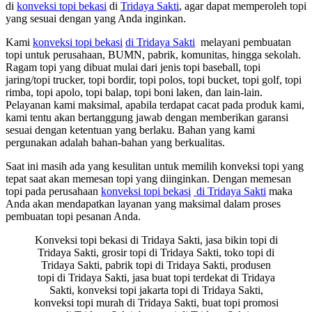
di
konveksi topi bekasi
di
Tridaya Sakti
, agar dapat memperoleh topi
yang sesuai dengan yang Anda inginkan.
Kami
konveksi topi bekasi
di Tridaya Sakti
melayani pembuatan
topi untuk perusahaan, BUMN, pabrik, komunitas, hingga sekolah.
Ragam topi yang dibuat mulai dari jenis topi baseball, topi
jaring/topi trucker, topi bordir, topi polos, topi bucket, topi golf, topi
rimba, topi apolo, topi balap, topi boni laken, dan lain-lain.
Pelayanan kami maksimal, apabila terdapat cacat pada produk kami,
kami tentu akan bertanggung jawab dengan memberikan garansi
sesuai dengan ketentuan yang berlaku. Bahan yang kami
pergunakan adalah bahan-bahan yang berkualitas.
Saat ini masih ada yang kesulitan untuk memilih konveksi topi yang
tepat saat akan memesan topi yang diinginkan. Dengan memesan
topi pada perusahaan
konveksi topi bekasi
di Tridaya Sakti
maka
Anda akan mendapatkan layanan yang maksimal dalam proses
pembuatan topi pesanan Anda.
Konveksi topi bekasi di Tridaya Sakti, jasa bikin topi di
Tridaya Sakti, grosir topi di Tridaya Sakti, toko topi di
Tridaya Sakti, pabrik topi di Tridaya Sakti, produsen
topi di Tridaya Sakti, jasa buat topi terdekat di Tridaya
Sakti, konveksi topi jakarta topi di Tridaya Sakti,
konveksi topi murah di Tridaya Sakti, buat topi promosi