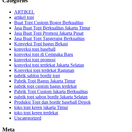
Categories
ARTIKEL
artikel topi
Buat Topi Custom Bogor Berkualitas
Jasa Buat Topi Berkualitas Jakarta Timur
Jasa Buat Topi Promosi Jakarta Pusat
Jasa Buat Topi Tangerang Berkualitas
Konveksi Topi bagus Bekasi
konveksi topi baseball
konveksi topi di Cempaka Baru
konveksi topi promosi
konveksi topi terdekat Jakarta Selatan
Konveksi topi terdekat Ragunan
pabrik sablon bordir topi
Pabrik Topi Bagus Jakarta Timur
pabrik topi custom bagus terdekat
Pabrik Topi Custom Jakarta Berkualitas
pabrik topi sabon bordir Jakarta Selatan
Produksi Topi dan bordir baseball Depok
toko topi keren jakarta Timur
toko topi keren terdekat
Uncategorized
Meta