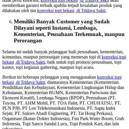
tidak perlu khawatir,
konveksi topi bekasi
di Tridaya Sakti
akan
memberikan garansi terbaik apabila terjadi kesalahan produk yang
dilakukan oleh tim
konveksi topi bekasi
di Tridaya Sakti
.
Memiliki Banyak Customer yang Sudah
Dilayani seperti Instansi, Lembaga,
Kementerian, Peusahaan Terkemuak, maupun
Perorangan
Selama ini sudah banyak pelanggan baik perusahaan, kementerian,
komunitas, maupun perorangan yang memesan topi di
konveksi topi
bekasi
di Tridaya Sakti
, baik untuk topi promosi perusahaan, topi
kantor, topi kegiatan gathering, maupun topi acara.
Berikut ini beberapa pelanggan yang menggunakan
konveksi topi
bekasi
di Tridaya Sakti
, diantaranya Kementerian (Kementerian
Pendidikan dan Kebudayaan, Kementerian Lingkungan Hidup dan
Kehutanan, Kementerian BUMN, Kementerian Pariwisata dan
Ekonomi Kreatif), Lembaga Negara (BPDP), Perusahaan (PT.
Toyota, PT. AHM Mobil, PT. TOA Paint, PT. CHUHATSU, PT.
PLN PJB, PT Len Telekomunikasi Indonesia, PT. Sapta Indra
Sejati, PT. Sukses Abadi Enginering, PT. Tat Hong Perkasa),
Organisasi (Ikatan Dokter Indonesia), Fun Park Water Boom, Grab
Indonesia, Topi Sancu Sandal Lucu, Topi Pondok Kari, dan lain
sebagainya.