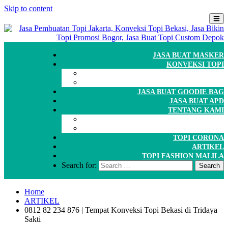
Skip to content
JASA BUAT MASKER
KONVEKSI TOPI
CARA ORDER
WORKSHOP
JASA BUAT GOODIE BAG
JASA BUAT APD
TENTANG KAMI
GALERI
PORTOFOLIO
TOPI CORONA
ARTIKEL
TOPI FASHION MALILA
Search for:
Home
ARTIKEL
0812 82 234 876 | Tempat Konveksi Topi Bekasi di Tridaya
Sakti