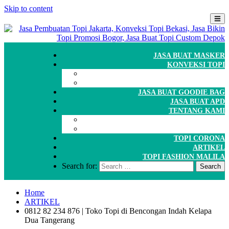
Skip to content
JASA BUAT MASKER
KONVEKSI TOPI
CARA ORDER
WORKSHOP
JASA BUAT GOODIE BAG
JASA BUAT APD
TENTANG KAMI
GALERI
PORTOFOLIO
TOPI CORONA
ARTIKEL
TOPI FASHION MALILA
Search for:
Home
ARTIKEL
0812 82 234 876 | Toko Topi di Bencongan Indah Kelapa
Dua Tangerang