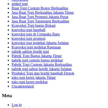
artikel topi
Buat Topi Custom Bogor Berkualitas
Jasa Buat Topi Berkualitas Jakarta Timur
Jasa Buat Topi Promosi Jakarta Pusat
Jasa Buat Topi Tangerang Berkualitas
Konveksi Topi bagus Bekasi
konveksi topi baseball
konveksi topi di Cempaka Baru
konveksi topi promosi
konveksi topi terdekat Jakarta Selatan
Konveksi topi terdekat Ragunan
pabrik sablon bordir topi
Pabrik Topi Bagus Jakarta Timur
pabrik topi custom bagus terdekat
Pabrik Topi Custom Jakarta Berkualitas
pabrik topi sabon bordir Jakarta Selatan
Produksi Topi dan bordir baseball Depok
toko topi keren jakarta Timur
toko topi keren terdekat
Uncategorized
Meta
Log in