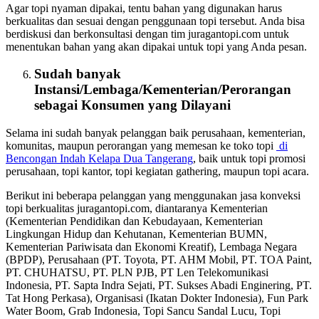
Agar topi nyaman dipakai, tentu bahan yang digunakan harus
berkualitas dan sesuai dengan penggunaan topi tersebut. Anda bisa
berdiskusi dan berkonsultasi dengan tim juragantopi.com untuk
menentukan bahan yang akan dipakai untuk topi yang Anda pesan.
Sudah banyak
Instansi/Lembaga/Kementerian/Perorangan
sebagai
Konsumen
yang Dilayani
Selama ini sudah banyak pelanggan baik perusahaan, kementerian,
komunitas, maupun perorangan yang memesan ke toko topi
di
Bencongan Indah Kelapa Dua Tangerang
, baik untuk topi promosi
perusahaan, topi kantor, topi kegiatan gathering, maupun topi acara.
Berikut ini beberapa pelanggan yang menggunakan jasa konveksi
topi berkualitas juragantopi.com, diantaranya Kementerian
(Kementerian Pendidikan dan Kebudayaan, Kementerian
Lingkungan Hidup dan Kehutanan, Kementerian BUMN,
Kementerian Pariwisata dan Ekonomi Kreatif), Lembaga Negara
(BPDP), Perusahaan (PT. Toyota, PT. AHM Mobil, PT. TOA Paint,
PT. CHUHATSU, PT. PLN PJB, PT Len Telekomunikasi
Indonesia, PT. Sapta Indra Sejati, PT. Sukses Abadi Enginering, PT.
Tat Hong Perkasa), Organisasi (Ikatan Dokter Indonesia), Fun Park
Water Boom, Grab Indonesia, Topi Sancu Sandal Lucu, Topi