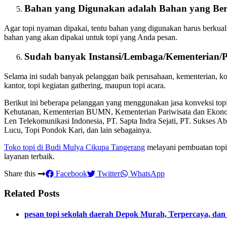
Bahan yang Digunakan adalah Bahan yang Ber
Agar topi nyaman dipakai, tentu bahan yang digunakan harus berkual
bahan yang akan dipakai untuk topi yang Anda pesan.
Sudah banyak Instansi/Lembaga/Kementerian/
Selama ini sudah banyak pelanggan baik perusahaan, kementerian, 
kantor, topi kegiatan gathering, maupun topi acara.
Berikut ini beberapa pelanggan yang menggunakan jasa konveksi to
Kehutanan, Kementerian BUMN, Kementerian Pariwisata dan Ekon
Len Telekomunikasi Indonesia, PT. Sapta Indra Sejati, PT. Sukses A
Lucu, Topi Pondok Kari, dan lain sebagainya.
Toko topi di Budi Mulya Cikupa Tangerang
melayani pembuatan topi 
layanan terbaik.
Share this
Facebook
Twitter
WhatsApp
Related Posts
pesan topi sekolah daerah Depok Murah, Terpercaya, dan