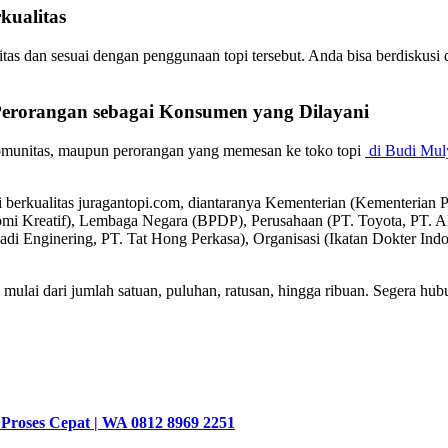
kualitas
itas dan sesuai dengan penggunaan topi tersebut. Anda bisa berdiskusi
Perorangan sebagai
Konsumen
yang Dilayani
komunitas, maupun perorangan yang memesan ke toko topi
di Budi Mul
pi berkualitas juragantopi.com, diantaranya Kementerian (Kementeri
omi Kreatif), Lembaga Negara (BPDP), Perusahaan (PT. Toyota, P
badi Enginering, PT. Tat Hong Perkasa), Organisasi (Ikatan Dokter In
mulai dari jumlah satuan, puluhan, ratusan, hingga ribuan. Segera hubu
 Proses Cepat | WA 0812 8969 2251