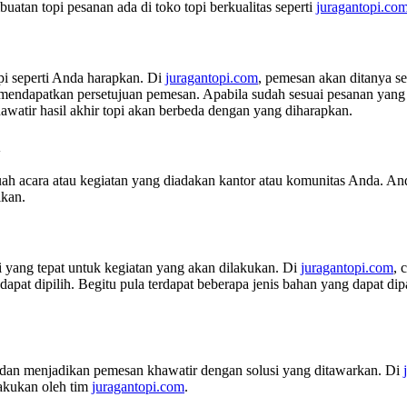
atan topi pesanan ada di toko topi berkualitas seperti
juragantopi.com
i seperti Anda harapkan. Di
juragantopi.com
, pemesan akan ditanya se
dapatkan persetujuan pemesan. Apabila sudah sesuai pesanan yang d
awatir hasil akhir topi akan berbeda dengan yang diharapkan.
n
ah acara atau kegiatan yang diadakan kantor atau komunitas Anda. And
ikan.
 yang tepat untuk kegiatan yang akan dilakukan. Di
juragantopi.com
, 
apat dipilih. Begitu pula terdapat beberapa jenis bahan yang dapat di
i dan menjadikan pemesan khawatir dengan solusi yang ditawarkan. Di
lakukan oleh tim
juragantopi.com
.