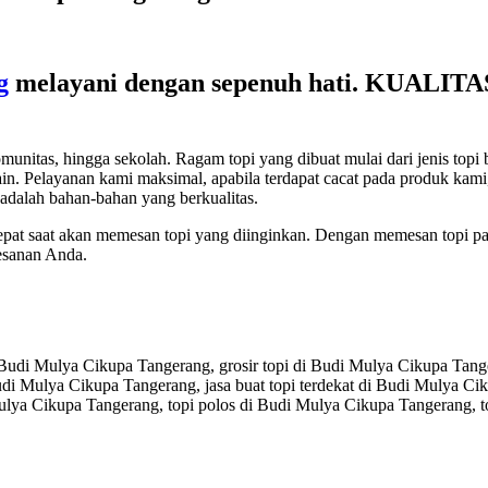
g
melayani dengan sepenuh hati. KUAL
s, hingga sekolah. Ragam topi yang dibuat mulai dari jenis topi baseba
lain-lain. Pelayanan kami maksimal, apabila terdapat cacat pada produk 
adalah bahan-bahan yang berkualitas.
tepat saat akan memesan topi yang diinginkan. Dengan memesan topi pa
esanan Anda.
Budi Mulya Cikupa Tangerang, grosir topi di Budi Mulya Cikupa Tange
udi Mulya Cikupa Tangerang, jasa buat topi terdekat di Budi Mulya Ci
ulya Cikupa Tangerang, topi polos di Budi Mulya Cikupa Tangerang, t