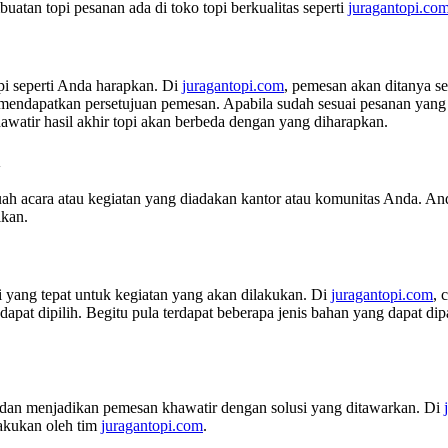
atan topi pesanan ada di toko topi berkualitas seperti
juragantopi.com
i seperti Anda harapkan. Di
juragantopi.com
, pemesan akan ditanya se
dapatkan persetujuan pemesan. Apabila sudah sesuai pesanan yang d
awatir hasil akhir topi akan berbeda dengan yang diharapkan.
n
ah acara atau kegiatan yang diadakan kantor atau komunitas Anda. And
ikan.
 yang tepat untuk kegiatan yang akan dilakukan. Di
juragantopi.com
, 
apat dipilih. Begitu pula terdapat beberapa jenis bahan yang dapat di
i dan menjadikan pemesan khawatir dengan solusi yang ditawarkan. Di
lakukan oleh tim
juragantopi.com
.