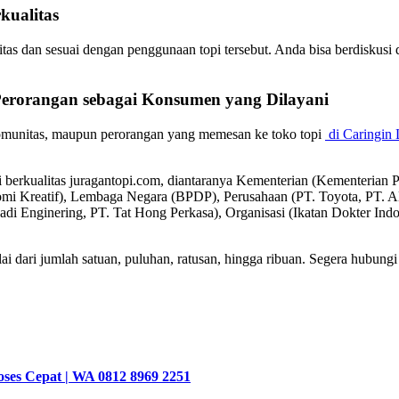
kualitas
itas dan sesuai dengan penggunaan topi tersebut. Anda bisa berdiskusi
Perorangan sebagai
Konsumen
yang Dilayani
komunitas, maupun perorangan yang memesan ke toko topi
di Caringin
pi berkualitas juragantopi.com, diantaranya Kementerian (Kementeri
omi Kreatif), Lembaga Negara (BPDP), Perusahaan (PT. Toyota, P
badi Enginering, PT. Tat Hong Perkasa), Organisasi (Ikatan Dokter In
i dari jumlah satuan, puluhan, ratusan, hingga ribuan. Segera hubungi 
oses Cepat | WA 0812 8969 2251