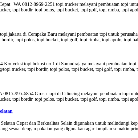
s Cepat | WA 0812-8969-2251 topi trucker melayani pembuatan topi un
rucker, topi bordir, topi polos, topi bucket, topi golf, topi rimba, topi ap
pi jakarta di Cempaka Baru melayani pembuatan topi untuk perusaha
pi bordir, topi polos, topi bucket, topi golf, topi rimba, topi apolo, topi
Konveksi topi bekasi no 1 di Samudrajaya melayani pembuatan topi 
/topi trucker, topi bordir, topi polos, topi bucket, topi golf, topi rimba,
 WA 0815-995-6854 Grosir topi di Cilincing melayani pembuatan topi 
rucker, topi bordir, topi polos, topi bucket, topi golf, topi rimba, topi ap
elatan
latan Cepat dan Berkualitas Selain digunakan untuk melindungi kepa
ng sesuai dengan pakaian yang digunakan agar tampilan semakin prima.