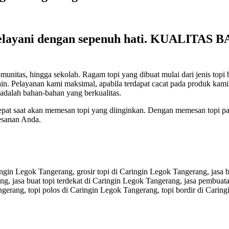
layani dengan sepenuh hati. KUALITA
s, hingga sekolah. Ragam topi yang dibuat mulai dari jenis topi baseba
lain-lain. Pelayanan kami maksimal, apabila terdapat cacat pada produk 
adalah bahan-bahan yang berkualitas.
tepat saat akan memesan topi yang diinginkan. Dengan memesan topi pa
esanan Anda.
ngin Legok Tangerang, grosir topi di Caringin Legok Tangerang, jasa bi
g, jasa buat topi terdekat di Caringin Legok Tangerang, jasa pembuata
gerang, topi polos di Caringin Legok Tangerang, topi bordir di Carin