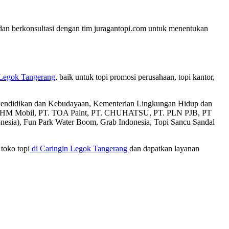
 dan berkonsultasi dengan tim juragantopi.com untuk menentukan
 Legok Tangerang
, baik untuk topi promosi perusahaan, topi kantor,
an Pendidikan dan Kebudayaan, Kementerian Lingkungan Hidup dan
T. AHM Mobil, PT. TOA Paint, PT. CHUHATSU, PT. PLN PJB, PT
donesia), Fun Park Water Boom, Grab Indonesia, Topi Sancu Sandal
toko topi
di Caringin Legok Tangerang
dan dapatkan layanan