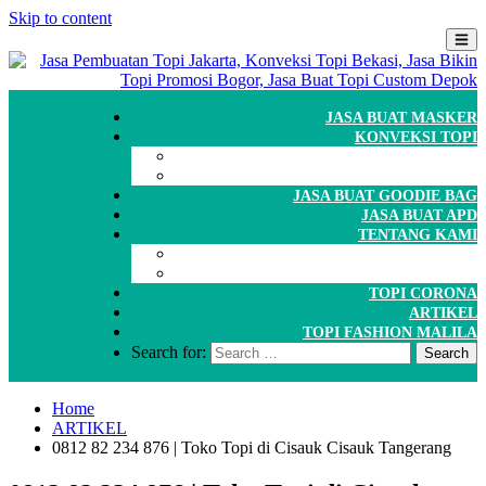
Skip to content
JASA BUAT MASKER
KONVEKSI TOPI
CARA ORDER
WORKSHOP
JASA BUAT GOODIE BAG
JASA BUAT APD
TENTANG KAMI
GALERI
PORTOFOLIO
TOPI CORONA
ARTIKEL
TOPI FASHION MALILA
Search for:
Home
ARTIKEL
0812 82 234 876 | Toko Topi di Cisauk Cisauk Tangerang