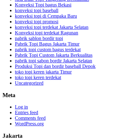
Konveksi Topi bagus Bekasi
konveksi topi baseball
konveksi topi di Cempaka Baru
konveksi topi promosi
konveksi topi terdekat Jakarta Selatan
Konveksi topi terdekat Ragunan
pabrik sablon bordir topi
Pabrik Topi Bagus Jakarta Timur
pabrik topi custom bagus terdekat
Pabrik Topi Custom Jakarta Berkualitas
pabrik topi sabon bordir Jakarta Selatan
Produksi Topi dan bordir baseball Depok
toko topi keren jakarta Timur
toko topi keren terdekat
Uncategorized
Meta
Log in
Entries feed
Comments feed
WordPress.org
Jakarta