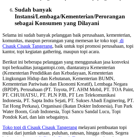
Sudah banyak
Instansi/Lembaga/Kementerian/Perorangan
sebagai
Konsumen
yang Dilayani
Selama ini sudah banyak pelanggan baik perusahaan, kementerian,
komunitas, maupun perorangan yang memesan ke toko topi
di
Cisauk Cisauk Tangerang
, baik untuk topi promosi perusahaan, topi
kantor, topi kegiatan gathering, maupun topi acara.
Berikut ini beberapa pelanggan yang menggunakan jasa konveksi
topi berkualitas juragantopi.com, diantaranya Kementerian
(Kementerian Pendidikan dan Kebudayaan, Kementerian
Lingkungan Hidup dan Kehutanan, Kementerian BUMN,
Kementerian Pariwisata dan Ekonomi Kreatif), Lembaga Negara
(BPDP), Perusahaan (PT. Toyota, PT. AHM Mobil, PT. TOA Paint,
PT. CHUHATSU, PT. PLN PJB, PT Len Telekomunikasi
Indonesia, PT. Sapta Indra Sejati, PT. Sukses Abadi Enginering, PT.
Tat Hong Perkasa), Organisasi (Ikatan Dokter Indonesia), Fun Park
Water Boom, Grab Indonesia, Topi Sancu Sandal Lucu, Topi
Pondok Kari, dan lain sebagainya.
Toko topi di Cisauk Cisauk Tangerang
melayani pembuatan topi
mulai dari jumlah satuan, puluhan, ratusan, hingga ribuan. Segera