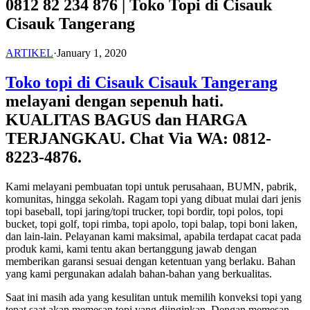
0812 82 234 876 | Toko Topi di Cisauk
Cisauk Tangerang
ARTIKEL
·
January 1, 2020
Toko topi di Cisauk Cisauk Tangerang
melayani dengan sepenuh hati.
KUALITAS BAGUS dan HARGA
TERJANGKAU. Chat Via WA: 0812-
8223-4876.
Kami melayani pembuatan topi untuk perusahaan, BUMN, pabrik,
komunitas, hingga sekolah. Ragam topi yang dibuat mulai dari jenis
topi baseball, topi jaring/topi trucker, topi bordir, topi polos, topi
bucket, topi golf, topi rimba, topi apolo, topi balap, topi boni laken,
dan lain-lain. Pelayanan kami maksimal, apabila terdapat cacat pada
produk kami, kami tentu akan bertanggung jawab dengan
memberikan garansi sesuai dengan ketentuan yang berlaku. Bahan
yang kami pergunakan adalah bahan-bahan yang berkualitas.
Saat ini masih ada yang kesulitan untuk memilih konveksi topi yang
tepat saat akan memesan topi yang diinginkan. Dengan memesan