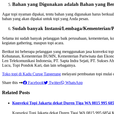
Bahan yang Digunakan adalah Bahan yang Ber
Agar topi nyaman dipakai, tentu bahan yang digunakan harus berkual
bahan yang akan dipakai untuk topi yang Anda pesan.
Sudah banyak Instansi/Lembaga/Kementerian/
Selama ini sudah banyak pelanggan baik perusahaan, kementerian, 
kegiatan gathering, maupun topi acara.
Berikut ini beberapa pelanggan yang menggunakan jasa konveksi to
Kehutanan, Kementerian BUMN, Kementerian Pariwisata dan Ekon
Len Telekomunikasi Indonesia, PT. Sapta Indra Sejati, PT. Sukses A
Lucu, Topi Pondok Kari, dan lain sebagainya.
Toko topi di Kadu Curug Tangerang
melayani pembuatan topi mulai da
Share this
Facebook
Twitter
WhatsApp
Related Posts
Konveksi Topi Jakarta dekat Duren Tiga WA 0815 995 68
Konveksi Topi Jakarta dekat Duren Tiga| WA 0815 995 6854 Ko