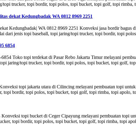
/topi trucker, topi bordir, topi polos, topi bucket, topi golf, topi rimba,
alitas dekat Kedungbadak WA 0812 8969 2251
s dekat Kedungbadak| WA 0812 8969 2251 Konveksi jasa bordir bagus
ari jenis topi baseball, topi jaring/topi trucker, topi bordir, topi polos
95 6854
6854 Toko topi terdekat di Pasar Rebo Jakarta Timur melayani pembu
pi jaring/topi trucker, topi bordir, topi polos, topi bucket, topi golf, to
onveksi topi jakarta utara di Cilincing melayani pembuatan topi unt
r, topi bordir, topi polos, topi bucket, topi golf, topi rimba, topi apolo,
onveksi topi bucket di Ceger Cipayung melayani pembuatan topi un
rucker, topi bordir, topi polos, topi bucket, topi golf, topi rimba, topi a