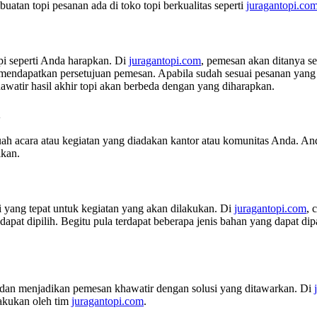
atan topi pesanan ada di toko topi berkualitas seperti
juragantopi.com
i seperti Anda harapkan. Di
juragantopi.com
, pemesan akan ditanya se
dapatkan persetujuan pemesan. Apabila sudah sesuai pesanan yang d
awatir hasil akhir topi akan berbeda dengan yang diharapkan.
n
ah acara atau kegiatan yang diadakan kantor atau komunitas Anda. And
ikan.
 yang tepat untuk kegiatan yang akan dilakukan. Di
juragantopi.com
, 
apat dipilih. Begitu pula terdapat beberapa jenis bahan yang dapat di
i dan menjadikan pemesan khawatir dengan solusi yang ditawarkan. Di
lakukan oleh tim
juragantopi.com
.