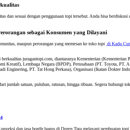
kualitas
itas dan sesuai dengan penggunaan topi tersebut. Anda bisa berdiskusi
Perorangan sebagai
Konsumen
yang Dilayani
komunitas, maupun perorangan yang memesan ke toko topi
di Kadu Cur
pi berkualitas juragantopi.com, diantaranya Kementerian (Kementeri
omi Kreatif), Lembaga Negara (BPDP), Perusahaan (PT. Toyota, P
badi Enginering, PT. Tat Hong Perkasa), Organisasi (Ikatan Dokter In
ri jumlah satuan, puluhan, ratusan, hingga ribuan. Segera hubungi tok
54
nveksi dan jasa bordir bagus di Duren Tiga melayani pembuatan topi