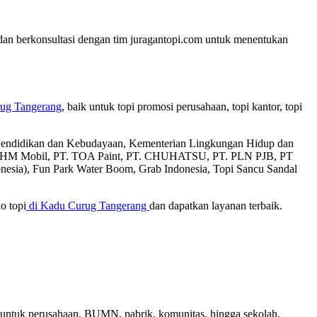
 dan berkonsultasi dengan tim juragantopi.com untuk menentukan
ug Tangerang
, baik untuk topi promosi perusahaan, topi kantor, topi
an Pendidikan dan Kebudayaan, Kementerian Lingkungan Hidup dan
T. AHM Mobil, PT. TOA Paint, PT. CHUHATSU, PT. PLN PJB, PT
donesia), Fun Park Water Boom, Grab Indonesia, Topi Sancu Sandal
o topi
di Kadu Curug Tangerang
dan dapatkan layanan terbaik.
 untuk perusahaan, BUMN, pabrik, komunitas, hingga sekolah.