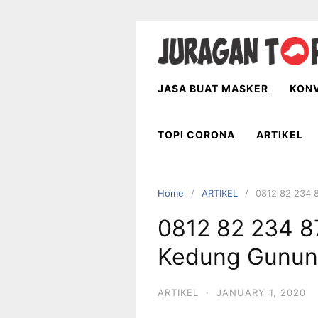
Skip
to
content
JASA BUAT MASKER
KONV
TOPI CORONA
ARTIKEL
Home
ARTIKEL
0812 82 234 8
0812 82 234 87
Kedung Gunun
ARTIKEL
·
JANUARY 1, 2020