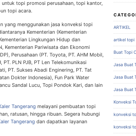
k untuk topi promosi perusahaan, topi kantor,
un topi acara.
CATEGO
an yang menggunakan jasa konveksi topi
ARTIKEL
 diantaranya Kementerian (Kementerian
Kementerian Lingkungan Hidup dan
artikel topi
, Kementerian Pariwisata dan Ekonomi
Buat Topi 
DP), Perusahaan (PT. Toyota, PT. AHM Mobil,
, PT. PLN PJB, PT Len Telekomunikasi
Jasa Buat T
ati, PT. Sukses Abadi Enginering, PT. Tat
atan Dokter Indonesia), Fun Park Water
Jasa Buat 
ancu Sandal Lucu, Topi Pondok Kari, dan lain
Jasa Buat 
Konveksi T
Kaler Tangerang
melayani pembuatan topi
uhan, ratusan, hingga ribuan. Segera hubungi
konveksi to
aler Tangerang
dan dapatkan layanan
konveksi t