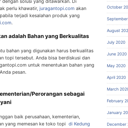
 dengan solusi yang ditawarkan. Di
October 2
ak perlu khawatir,
juragantopi.com
akan
pabila terjadi kesalahan produk yang
September
i.com
.
August 20
an adalah Bahan yang Berkualitas
July 2020
ntu bahan yang digunakan harus berkualitas
June 2020
 topi tersebut. Anda bisa berdiskusi dan
ragantopi.com untuk menentukan bahan yang
May 2020
 Anda pesan.
April 2020
March 202
ementerian/Perorangan sebagai
February 2
ayani
January 2
nggan baik perusahaan, kementerian,
an yang memesan ke toko topi
di Kedung
December 