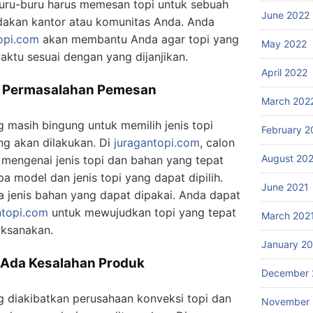
buru-buru harus memesan topi untuk sebuah
June 2022
adakan kantor atau komunitas Anda. Anda
opi.com
akan membantu Anda agar topi yang
May 2022
aktu sesuai dengan yang dijanjikan.
April 2022
p Permasalahan Pemesan
March 202
masih bingung untuk memilih jenis topi
February 2
ng akan dilakukan. Di
juragantopi.com
, calon
August 20
mengenai jenis topi dan bahan yang tepat
 model dan jenis topi yang dapat dipilih.
June 2021
a jenis bahan yang dapat dipakai. Anda dapat
ntopi.com
untuk mewujudkan topi yang tepat
March 202
aksanakan.
January 2
a Ada Kesalahan Produk
December 
ng diakibatkan perusahaan konveksi topi dan
November