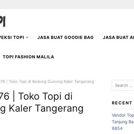
EKSI TOPI
JASA BUAT GOODIE BAG
JASA BUAT A
TOPI FASHION MALILA
76 | Toko Topi di Kedung Gunung Kaler Tangerang
Search
for:
6 | Toko Topi di
RECENT
g Kaler Tangerang
Vendor Top
Tanjung Ba
6854