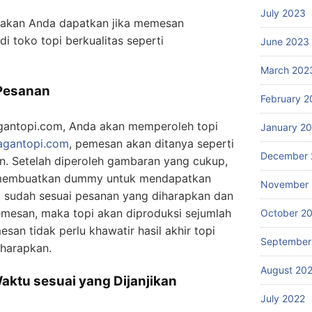
July 2023
g akan Anda dapatkan jika memesan
i toko topi berkualitas seperti
June 2023
March 202
 Pesanan
February 2
agantopi.com, Anda akan memperoleh topi
January 2
ragantopi.com
, pemesan akan ditanya seperti
December 
n. Setelah diperoleh gambaran yang cukup,
embuatkan dummy untuk mendapatkan
November 
a sudah sesuai pesanan yang diharapkan dan
emesan, maka topi akan diproduksi sejumlah
October 2
esan tidak perlu khawatir hasil akhir topi
September
harapkan.
August 20
Waktu sesuai yang Dijanjikan
July 2022