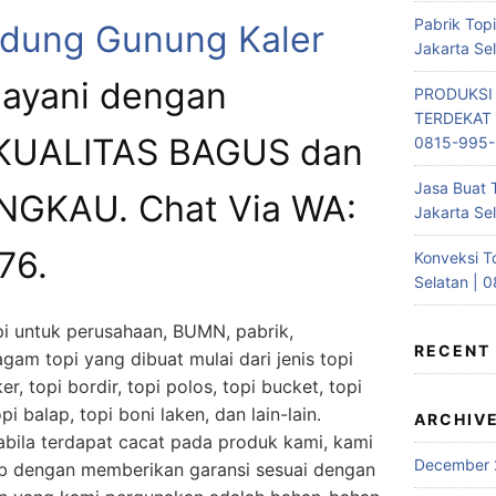
Pabrik Top
Kedung Gunung Kaler
Jakarta Se
ayani dengan
PRODUKSI
TERDEKAT 
 KUALITAS BAGUS dan
0815-995
Jasa Buat 
GKAU. Chat Via WA:
Jakarta Se
76.
Konveksi T
Selatan | 
i untuk perusahaan, BUMN, pabrik,
RECENT
gam topi yang dibuat mulai dari jenis topi
ker, topi bordir, topi polos, topi bucket, topi
opi balap, topi boni laken, dan lain-lain.
ARCHIV
bila terdapat cacat pada produk kami, kami
December 
b dengan memberikan garansi sesuai dengan