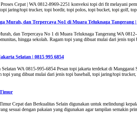
an Proses Cepat | WA 0812-8969-2251 konveksi topi dri fit melayani p
pi jaring/topi trucker, topi bordir, topi polos, topi bucket, topi golf, to
rga Murah, dan Terpercaya No1 di Muara Teluknaga Tangerang |
 Murah, dan Terpercaya No 1 di Muara Teluknaga Tangerang WA 0812-
as, hingga sekolah. Ragam topi yang dibuat mulai dari jenis topi baseba
akarta Selatan | 0815 995 6854
a Selatan WA 0815-995-6854 Pesan topi jakarta terdekat di Manggarai 
yang dibuat mulai dari jenis topi baseball, topi jaring/topi trucker, top
 Timur
mur Cepat dan Berkualitas Selain digunakan untuk melindungi kepala
ng sesuai dengan pakaian yang digunakan agar tampilan semakin prima.