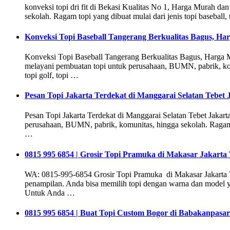
konveksi topi dri fit di Bekasi Kualitas No 1, Harga Murah d
sekolah. Ragam topi yang dibuat mulai dari jenis topi baseball, to
Konveksi Topi Baseball Tangerang Berkualitas Bagus, Ha
Konveksi Topi Baseball Tangerang Berkualitas Bagus, Harga
melayani pembuatan topi untuk perusahaan, BUMN, pabrik, komunit
topi golf, topi …
Pesan Topi Jakarta Terdekat di Manggarai Selatan Tebet J
Pesan Topi Jakarta Terdekat di Manggarai Selatan Tebet Jakart
perusahaan, BUMN, pabrik, komunitas, hingga sekolah. Ragam topi 
…
0815 995 6854 | Grosir Topi Pramuka di Makasar Jakarta
WA: 0815-995-6854 Grosir Topi Pramuka di Makasar Jakarta Ti
penampilan. Anda bisa memilih topi dengan warna dan model ya
Untuk Anda …
0815 995 6854 | Buat Topi Custom Bogor di Babakanpasar