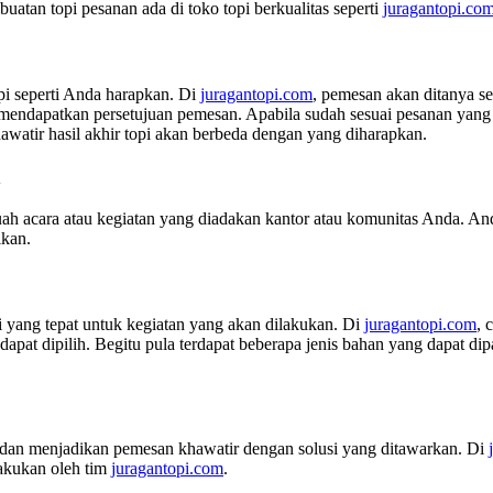
atan topi pesanan ada di toko topi berkualitas seperti
juragantopi.com
i seperti Anda harapkan. Di
juragantopi.com
, pemesan akan ditanya se
dapatkan persetujuan pemesan. Apabila sudah sesuai pesanan yang d
awatir hasil akhir topi akan berbeda dengan yang diharapkan.
n
ah acara atau kegiatan yang diadakan kantor atau komunitas Anda. And
ikan.
 yang tepat untuk kegiatan yang akan dilakukan. Di
juragantopi.com
, 
apat dipilih. Begitu pula terdapat beberapa jenis bahan yang dapat di
i dan menjadikan pemesan khawatir dengan solusi yang ditawarkan. Di
lakukan oleh tim
juragantopi.com
.