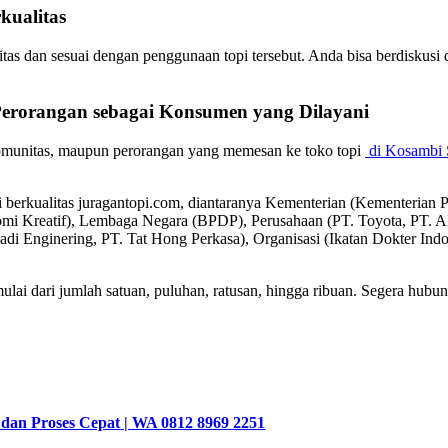
kualitas
itas dan sesuai dengan penggunaan topi tersebut. Anda bisa berdiskusi
Perorangan sebagai
Konsumen
yang Dilayani
komunitas, maupun perorangan yang memesan ke toko topi
di Kosambi 
pi berkualitas juragantopi.com, diantaranya Kementerian (Kementeri
omi Kreatif), Lembaga Negara (BPDP), Perusahaan (PT. Toyota, P
badi Enginering, PT. Tat Hong Perkasa), Organisasi (Ikatan Dokter In
lai dari jumlah satuan, puluhan, ratusan, hingga ribuan. Segera hubun
h dan Proses Cepat | WA 0812 8969 2251