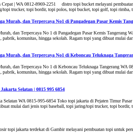
es Cepat | WA 0812-8969-2251 distro topi bucket melayani pembuatan
/topi trucker, topi bordir, topi polos, topi bucket, topi golf, topi rimba,
rga Murah, dan Terpercaya No1 di Pangadegan Pasar Kemis Tang
 Murah, dan Terpercaya No 1 di Pangadegan Pasar Kemis Tangerang W
ik, komunitas, hingga sekolah. Ragam topi yang dibuat mulai dari jenis 
rga Murah, dan Terpercaya No1 di Keboncau Teluknaga Tangeran
 Murah, dan Terpercaya No 1 di Keboncau Teluknaga Tangerang WA 08
ik, komunitas, hingga sekolah. Ragam topi yang dibuat mulai dari jenis 
akarta Selatan | 0815 995 6854
a Selatan WA 0815-995-6854 Toko topi jakarta di Pejaten Timur Pasar
mulai dari jenis topi baseball, topi jaring/topi trucker, topi bordir, to
sir topi jakarta terdekat di Gambir melayani pembuatan topi untuk p