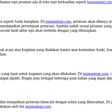
atan topi pesanan ada di toko topi berkualitas seperti
juragantopi.com
i seperti Anda harapkan. Di
juragantopi.com
, pemesan akan ditanya se
dapatkan persetujuan pemesan. Apabila sudah sesuai pesanan yang d
awatir hasil akhir topi akan berbeda dengan yang diharapkan.
n
ah acara atau kegiatan yang diadakan kantor atau komunitas Anda. And
ikan.
 yang tepat untuk kegiatan yang akan dilakukan. Di
juragantopi.com
, 
apat dipilih. Begitu pula terdapat beberapa jenis bahan yang dapat di
i dan menjadikan pemesan khawatir dengan solusi yang ditawarkan. Di
lakukan oleh tim
juragantopi.com
.