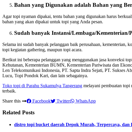
Bahan yang Digunakan adalah Bahan yang Ber
Agar topi nyaman dipakai, tentu bahan yang digunakan harus berkual
bahan yang akan dipakai untuk topi yang Anda pesan.
Sudah banyak Instansi/Lembaga/Kementerian/
Selama ini sudah banyak pelanggan baik perusahaan, kementerian, 
topi kegiatan gathering, maupun topi acara.
Berikut ini beberapa pelanggan yang menggunakan jasa konveksi to
Kehutanan, Kementerian BUMN, Kementerian Pariwisata dan Ekon
Len Telekomunikasi Indonesia, PT. Sapta Indra Sejati, PT. Sukses A
Lucu, Topi Pondok Kari, dan lain sebagainya.
Toko topi di Parahu Sukamulya Tangerang
melayani pembuatan topi mu
terbaik.
Share this
Facebook
Twitter
WhatsApp
Related Posts
distro topi bucket daerah Depok Murah, Terpercaya, dan 