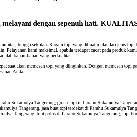
g
melayani dengan sepenuh hati. KUAL
s, hingga sekolah. Ragam topi yang dibuat mulai dari jenis topi baseba
lain-lain. Pelayanan kami maksimal, apabila terdapat cacat pada produk 
adalah bahan-bahan yang berkualitas.
tepat saat akan memesan topi yang diinginkan. Dengan memesan topi pa
esanan Anda.
arahu Sukamulya Tangerang, grosir topi di Parahu Sukamulya Tangerang
kamulya Tangerang, jasa buat topi terdekat di Parahu Sukamulya Tan
amulya Tangerang, topi polos di Parahu Sukamulya Tangerang, topi bo