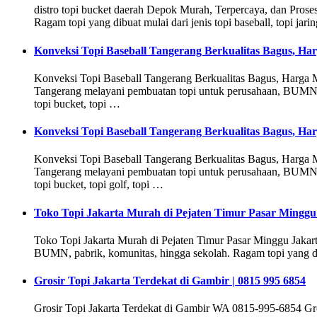
distro topi bucket daerah Depok Murah, Terpercaya, dan Pros
Ragam topi yang dibuat mulai dari jenis topi baseball, topi jaring
Konveksi Topi Baseball Tangerang Berkualitas Bagus, Ha
Konveksi Topi Baseball Tangerang Berkualitas Bagus, Harga
Tangerang melayani pembuatan topi untuk perusahaan, BUMN, pabr
topi bucket, topi …
Konveksi Topi Baseball Tangerang Berkualitas Bagus, Ha
Konveksi Topi Baseball Tangerang Berkualitas Bagus, Harga
Tangerang melayani pembuatan topi untuk perusahaan, BUMN, pabr
topi bucket, topi golf, topi …
Toko Topi Jakarta Murah di Pejaten Timur Pasar Minggu J
Toko Topi Jakarta Murah di Pejaten Timur Pasar Minggu Jakart
BUMN, pabrik, komunitas, hingga sekolah. Ragam topi yang dibuat 
Grosir Topi Jakarta Terdekat di Gambir | 0815 995 6854
Grosir Topi Jakarta Terdekat di Gambir WA 0815-995-6854 Gro