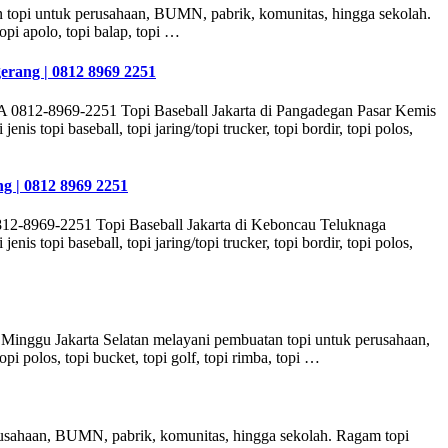
 topi untuk perusahaan, BUMN, pabrik, komunitas, hingga sekolah.
 topi apolo, topi balap, topi …
erang | 0812 8969 2251
A 0812-8969-2251 Topi Baseball Jakarta di Pangadegan Pasar Kemis
topi baseball, topi jaring/topi trucker, topi bordir, topi polos,
g | 0812 8969 2251
12-8969-2251 Topi Baseball Jakarta di Keboncau Teluknaga
topi baseball, topi jaring/topi trucker, topi bordir, topi polos,
 Minggu Jakarta Selatan melayani pembuatan topi untuk perusahaan,
pi polos, topi bucket, topi golf, topi rimba, topi …
erusahaan, BUMN, pabrik, komunitas, hingga sekolah. Ragam topi