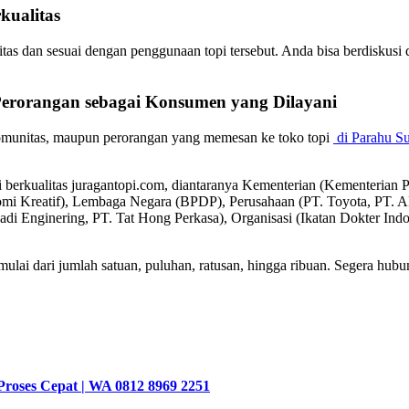
kualitas
itas dan sesuai dengan penggunaan topi tersebut. Anda bisa berdiskusi
Perorangan sebagai
Konsumen
yang Dilayani
komunitas, maupun perorangan yang memesan ke toko topi
di Parahu S
pi berkualitas juragantopi.com, diantaranya Kementerian (Kementeri
omi Kreatif), Lembaga Negara (BPDP), Perusahaan (PT. Toyota, P
badi Enginering, PT. Tat Hong Perkasa), Organisasi (Ikatan Dokter In
lai dari jumlah satuan, puluhan, ratusan, hingga ribuan. Segera hubun
Proses Cepat | WA 0812 8969 2251