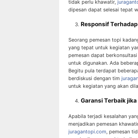
tidak perlu khawatir,
juragant
dipesan dapat selesai tepat w
Responsif Terhada
Seorang pemesan topi kadang 
yang tepat untuk kegiatan ya
pemesan dapat berkonsultasi 
untuk digunakan. Ada beberapa
Begitu pula terdapat beberap
berdiskusi dengan tim
juraga
untuk kegiatan yang akan dil
Garansi Terbaik jik
Apabila terjadi kesalahan ya
menjadikan pemesan khawatir
juragantopi.com
, pemesan tid