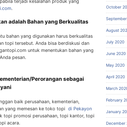
pabila terjadi kesalahan produk yang
October 2
i.com
.
September
an adalah Bahan yang Berkualitas
August 20
ntu bahan yang digunakan harus berkualitas
July 2020
 topi tersebut. Anda bisa berdiskusi dan
ragantopi.com untuk menentukan bahan yang
June 2020
 Anda pesan.
May 2020
April 2020
ementerian/Perorangan sebagai
ayani
March 202
February 2
nggan baik perusahaan, kementerian,
an yang memesan ke toko topi
di Pekayon
January 2
uk topi promosi perusahaan, topi kantor, topi
opi acara.
December 