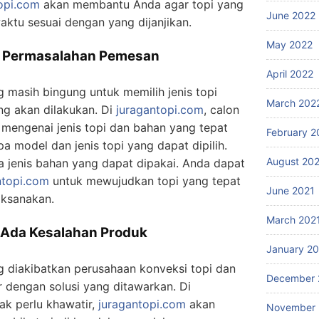
opi.com
akan membantu Anda agar topi yang
June 2022
aktu sesuai dengan yang dijanjikan.
May 2022
p Permasalahan Pemesan
April 2022
masih bingung untuk memilih jenis topi
March 202
ng akan dilakukan. Di
juragantopi.com
, calon
mengenai jenis topi dan bahan yang tepat
February 2
 model dan jenis topi yang dapat dipilih.
August 20
a jenis bahan yang dapat dipakai. Anda dapat
ntopi.com
untuk mewujudkan topi yang tepat
June 2021
aksanakan.
March 202
a Ada Kesalahan Produk
January 2
ng diakibatkan perusahaan konveksi topi dan
December 
 dengan solusi yang ditawarkan. Di
ak perlu khawatir,
juragantopi.com
akan
November