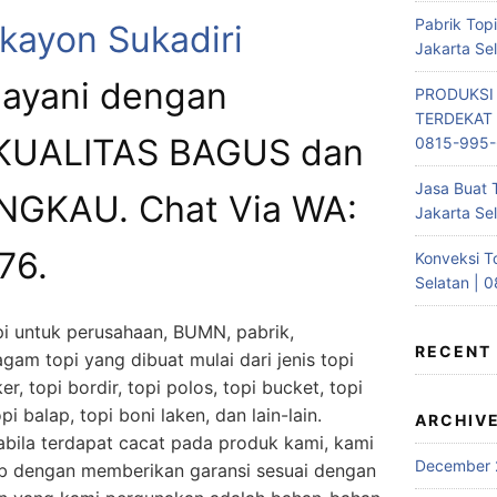
Pabrik Top
ekayon Sukadiri
Jakarta Se
ayani dengan
PRODUKSI
TERDEKAT 
 KUALITAS BAGUS dan
0815-995
Jasa Buat 
GKAU. Chat Via WA:
Jakarta Se
76.
Konveksi T
Selatan | 
i untuk perusahaan, BUMN, pabrik,
RECENT
gam topi yang dibuat mulai dari jenis topi
ker, topi bordir, topi polos, topi bucket, topi
opi balap, topi boni laken, dan lain-lain.
ARCHIV
bila terdapat cacat pada produk kami, kami
December 
b dengan memberikan garansi sesuai dengan