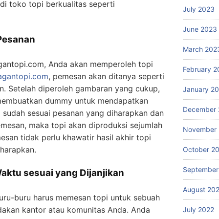
i toko topi berkualitas seperti
July 2023
June 2023
 Pesanan
March 202
agantopi.com, Anda akan memperoleh topi
February 2
ragantopi.com
, pemesan akan ditanya seperti
n. Setelah diperoleh gambaran yang cukup,
January 2
embuatkan dummy untuk mendapatkan
December 
a sudah sesuai pesanan yang diharapkan dan
emesan, maka topi akan diproduksi sejumlah
November 
esan tidak perlu khawatir hasil akhir topi
harapkan.
October 2
September
Waktu sesuai yang Dijanjikan
August 20
buru-buru harus memesan topi untuk sebuah
adakan kantor atau komunitas Anda. Anda
July 2022