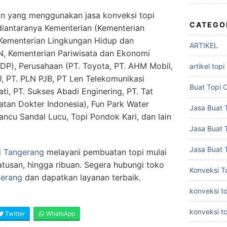
an yang menggunakan jasa konveksi topi
CATEGO
 diantaranya Kementerian (Kementerian
Kementerian Lingkungan Hidup dan
ARTIKEL
, Kementerian Pariwisata dan Ekonomi
DP), Perusahaan (PT. Toyota, PT. AHM Mobil,
artikel topi
, PT. PLN PJB, PT Len Telekomunikasi
Buat Topi 
ati, PT. Sukses Abadi Enginering, PT. Tat
atan Dokter Indonesia), Fun Park Water
Jasa Buat T
ancu Sandal Lucu, Topi Pondok Kari, dan lain
Jasa Buat 
Jasa Buat 
i Tangerang
melayani pembuatan topi mulai
ratusan, hingga ribuan. Segera hubungi toko
Konveksi T
gerang
dan dapatkan layanan terbaik.
konveksi to
konveksi t
Twitter
WhatsApp