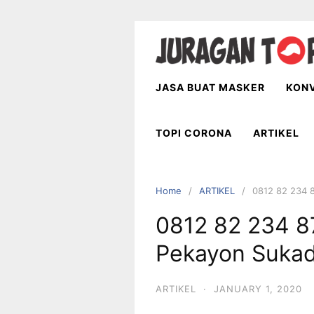
Skip
to
content
JASA BUAT MASKER
KONV
TOPI CORONA
ARTIKEL
Home
ARTIKEL
0812 82 234 8
0812 82 234 87
Pekayon Sukad
ARTIKEL
·
JANUARY 1, 2020