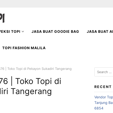
EKSI TOPI
JASA BUAT GOODIE BAG
JASA BUAT A
TOPI FASHION MALILA
76 | Toko Topi di Pekayon Sukadiri Tangerang
Search
for:
6 | Toko Topi di
RECENT
iri Tangerang
Vendor Top
Tanjung Ba
6854