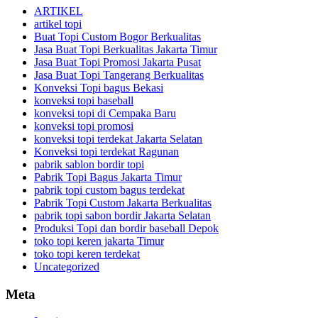
ARTIKEL
artikel topi
Buat Topi Custom Bogor Berkualitas
Jasa Buat Topi Berkualitas Jakarta Timur
Jasa Buat Topi Promosi Jakarta Pusat
Jasa Buat Topi Tangerang Berkualitas
Konveksi Topi bagus Bekasi
konveksi topi baseball
konveksi topi di Cempaka Baru
konveksi topi promosi
konveksi topi terdekat Jakarta Selatan
Konveksi topi terdekat Ragunan
pabrik sablon bordir topi
Pabrik Topi Bagus Jakarta Timur
pabrik topi custom bagus terdekat
Pabrik Topi Custom Jakarta Berkualitas
pabrik topi sabon bordir Jakarta Selatan
Produksi Topi dan bordir baseball Depok
toko topi keren jakarta Timur
toko topi keren terdekat
Uncategorized
Meta