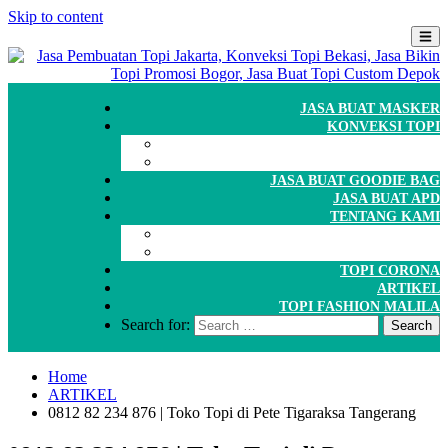
Skip to content
JASA BUAT MASKER
KONVEKSI TOPI
CARA ORDER
WORKSHOP
JASA BUAT GOODIE BAG
JASA BUAT APD
TENTANG KAMI
GALERI
PORTOFOLIO
TOPI CORONA
ARTIKEL
TOPI FASHION MALILA
Search for:
Home
ARTIKEL
0812 82 234 876 | Toko Topi di Pete Tigaraksa Tangerang