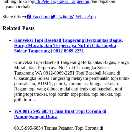
hubungi toko topi
di Pete Tigaraksa Tangerang
dan dapatkan
layanan terbaik.
Share this
Facebook
Twitter
WhatsApp
Related Posts
Konveksi Topi Baseball Tangerang Berkualitas Bagus,
Harga Murah, dan Terpercaya No1 di Cikasungka
Solear Tangerang | 0812 8969 2251
Konveksi Topi Baseball Tangerang Berkualitas Bagus, Harga
Murah, dan Terpercaya No 1 di Cikasungka Solear
Tangerang WA 0812-8969-2251 Topi Baseball Jakarta di
Cikasungka Solear Tangerang melayani pembuatan topi untuk
perusahaan, BUMN, pabrik, komunitas, hingga sekolah.
Ragam topi yang dibuat mulai dari jenis topi baseball, topi
jaring/topi trucker, topi bordir, topi polos, topi bucket, topi
golf, topi …
WA 0815 995 6854 | Jasa Buat Topi Corona di
Panunggangan Utara
0815-995-6854 Terima Pesanan Topi Corona di