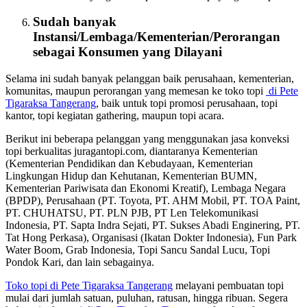
Sudah banyak
Instansi/Lembaga/Kementerian/Perorangan
sebagai
Konsumen
yang Dilayani
Selama ini sudah banyak pelanggan baik perusahaan, kementerian,
komunitas, maupun perorangan yang memesan ke toko topi
di Pete
Tigaraksa Tangerang
, baik untuk topi promosi perusahaan, topi
kantor, topi kegiatan gathering, maupun topi acara.
Berikut ini beberapa pelanggan yang menggunakan jasa konveksi
topi berkualitas juragantopi.com, diantaranya Kementerian
(Kementerian Pendidikan dan Kebudayaan, Kementerian
Lingkungan Hidup dan Kehutanan, Kementerian BUMN,
Kementerian Pariwisata dan Ekonomi Kreatif), Lembaga Negara
(BPDP), Perusahaan (PT. Toyota, PT. AHM Mobil, PT. TOA Paint,
PT. CHUHATSU, PT. PLN PJB, PT Len Telekomunikasi
Indonesia, PT. Sapta Indra Sejati, PT. Sukses Abadi Enginering, PT.
Tat Hong Perkasa), Organisasi (Ikatan Dokter Indonesia), Fun Park
Water Boom, Grab Indonesia, Topi Sancu Sandal Lucu, Topi
Pondok Kari, dan lain sebagainya.
Toko topi di Pete Tigaraksa Tangerang
melayani pembuatan topi
mulai dari jumlah satuan, puluhan, ratusan, hingga ribuan. Segera