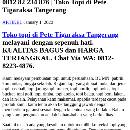
0812 82 234 876 | Toko Topi di Pete
Tigaraksa Tangerang
ARTIKEL
·
January 1, 2020
Toko topi di Pete Tigaraksa Tangerang
melayani dengan sepenuh hati.
KUALITAS BAGUS dan HARGA
TERJANGKAU. Chat Via WA: 0812-
8223-4876.
Kami melayani pembuatan topi untuk perusahaan, BUMN, pabrik,
komunitas, hingga sekolah. Ragam topi yang dibuat mulai dari jenis
topi baseball, topi jaring/topi trucker, topi bordir, topi polos, topi
bucket, topi golf, topi rimba, topi apolo, topi balap, topi boni laken,
dan lain-lain. Pelayanan kami maksimal, apabila terdapat cacat pada
produk kami, kami tentu akan bertanggung jawab dengan
memberikan garansi sesuai dengan ketentuan yang berlaku. Bahan
yang kami pergunakan adalah bahan-bahan yang berkualitas.
Saat ini masih ada yang kesulitan untuk memilih konveksi topi yang
tepat saat akan memesan topi yang diinginkan. Dengan memesan