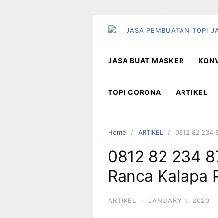
Skip
to
content
JASA BUAT MASKER
KONV
TOPI CORONA
ARTIKEL
Home
ARTIKEL
0812 82 234 8
0812 82 234 87
Ranca Kalapa
ARTIKEL
·
JANUARY 1, 2020