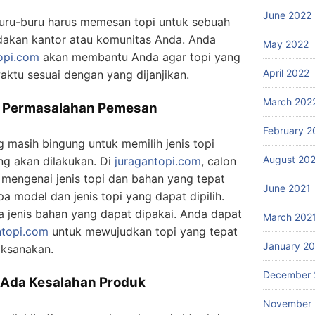
June 2022
buru-buru harus memesan topi untuk sebuah
adakan kantor atau komunitas Anda. Anda
May 2022
opi.com
akan membantu Anda agar topi yang
April 2022
aktu sesuai dengan yang dijanjikan.
March 202
p Permasalahan Pemesan
February 2
masih bingung untuk memilih jenis topi
August 20
ng akan dilakukan. Di
juragantopi.com
, calon
mengenai jenis topi dan bahan yang tepat
June 2021
 model dan jenis topi yang dapat dipilih.
a jenis bahan yang dapat dipakai. Anda dapat
March 202
ntopi.com
untuk mewujudkan topi yang tepat
January 2
aksanakan.
December 
a Ada Kesalahan Produk
November