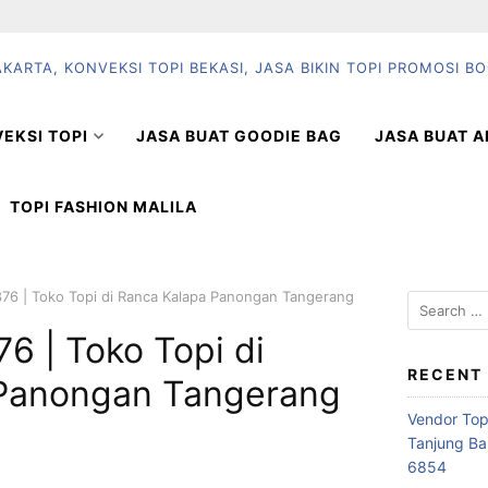
EKSI TOPI
JASA BUAT GOODIE BAG
JASA BUAT A
TOPI FASHION MALILA
76 | Toko Topi di Ranca Kalapa Panongan Tangerang
Search
for:
6 | Toko Topi di
RECENT
 Panongan Tangerang
Vendor Top
Tanjung Ba
6854