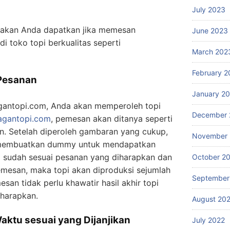
July 2023
g akan Anda dapatkan jika memesan
June 2023
i toko topi berkualitas seperti
March 202
February 2
 Pesanan
January 2
agantopi.com, Anda akan memperoleh topi
December 
ragantopi.com
, pemesan akan ditanya seperti
n. Setelah diperoleh gambaran yang cukup,
November 
embuatkan dummy untuk mendapatkan
a sudah sesuai pesanan yang diharapkan dan
October 2
emesan, maka topi akan diproduksi sejumlah
September
esan tidak perlu khawatir hasil akhir topi
harapkan.
August 20
Waktu sesuai yang Dijanjikan
July 2022