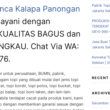
Pabrik Top
Ranca Kalapa Panongan
Jakarta Se
ayani dengan
PRODUKSI
TERDEKAT 
 KUALITAS BAGUS dan
0815-995
Jasa Buat 
GKAU. Chat Via WA:
Jakarta Se
76.
Konveksi T
Selatan | 
i untuk perusahaan, BUMN, pabrik,
RECENT
gam topi yang dibuat mulai dari jenis topi
ker, topi bordir, topi polos, topi bucket, topi
opi balap, topi boni laken, dan lain-lain.
ARCHIV
bila terdapat cacat pada produk kami, kami
December 
b dengan memberikan garansi sesuai dengan