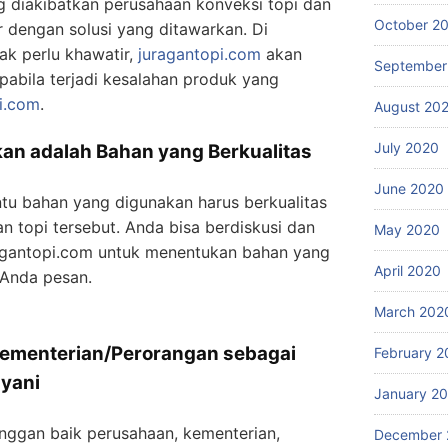
ng diakibatkan perusahaan konveksi topi dan
October 2
 dengan solusi yang ditawarkan. Di
ak perlu khawatir,
juragantopi.com
akan
September
pabila terjadi kesalahan produk yang
i.com
.
August 20
July 2020
an adalah Bahan yang Berkualitas
June 2020
ntu bahan yang digunakan harus berkualitas
 topi tersebut. Anda bisa berdiskusi dan
May 2020
ragantopi.com untuk menentukan bahan yang
April 2020
 Anda pesan.
March 202
ementerian/Perorangan sebagai
February 2
ayani
January 2
nggan baik perusahaan, kementerian,
December 