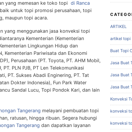
an yang memesan ke toko topi
di Ranca
 baik untuk topi promosi perusahaan, topi
CATEGO
ng, maupun topi acara.
ARTIKEL
an yang menggunakan jasa konveksi topi
 diantaranya Kementerian (Kementerian
artikel topi
Kementerian Lingkungan Hidup dan
Buat Topi 
, Kementerian Pariwisata dan Ekonomi
DP), Perusahaan (PT. Toyota, PT. AHM Mobil,
Jasa Buat T
, PT. PLN PJB, PT Len Telekomunikasi
ati, PT. Sukses Abadi Enginering, PT. Tat
Jasa Buat 
atan Dokter Indonesia), Fun Park Water
Jasa Buat 
ancu Sandal Lucu, Topi Pondok Kari, dan lain
Konveksi T
anongan Tangerang
melayani pembuatan topi
konveksi to
uhan, ratusan, hingga ribuan. Segera hubungi
konveksi t
anongan Tangerang
dan dapatkan layanan