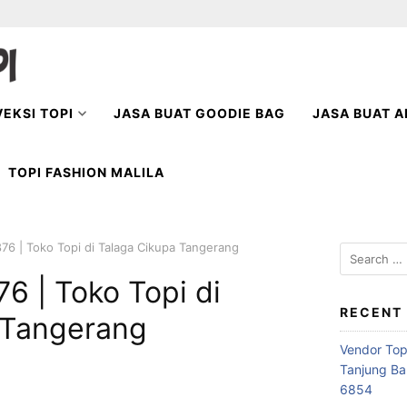
EKSI TOPI
JASA BUAT GOODIE BAG
JASA BUAT A
TOPI FASHION MALILA
76 | Toko Topi di Talaga Cikupa Tangerang
Search
for:
6 | Toko Topi di
RECENT
 Tangerang
Vendor Top
Tanjung Ba
6854