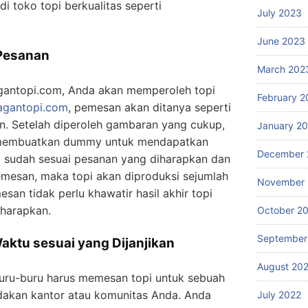
i toko topi berkualitas seperti
July 2023
June 2023
 Pesanan
March 202
agantopi.com, Anda akan memperoleh topi
February 2
ragantopi.com
, pemesan akan ditanya seperti
n. Setelah diperoleh gambaran yang cukup,
January 2
embuatkan dummy untuk mendapatkan
December 
a sudah sesuai pesanan yang diharapkan dan
emesan, maka topi akan diproduksi sejumlah
November 
esan tidak perlu khawatir hasil akhir topi
harapkan.
October 2
September
Waktu sesuai yang Dijanjikan
August 20
buru-buru harus memesan topi untuk sebuah
adakan kantor atau komunitas Anda. Anda
July 2022