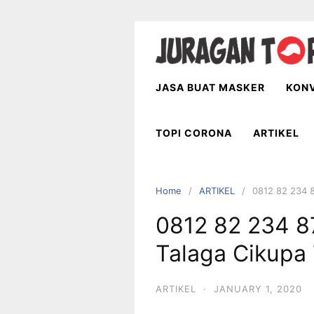
Skip
to
content
JASA BUAT MASKER
KONV
TOPI CORONA
ARTIKEL
Home
ARTIKEL
0812 82 234 8
0812 82 234 87
Talaga Cikupa
ARTIKEL
·
JANUARY 1, 2020