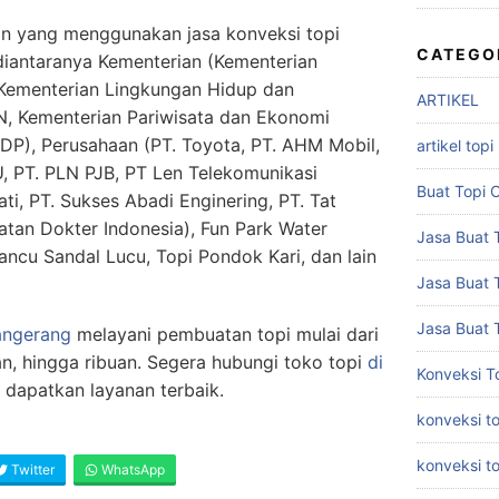
an yang menggunakan jasa konveksi topi
CATEGO
 diantaranya Kementerian (Kementerian
Kementerian Lingkungan Hidup dan
ARTIKEL
, Kementerian Pariwisata dan Ekonomi
DP), Perusahaan (PT. Toyota, PT. AHM Mobil,
artikel topi
, PT. PLN PJB, PT Len Telekomunikasi
Buat Topi 
ati, PT. Sukses Abadi Enginering, PT. Tat
atan Dokter Indonesia), Fun Park Water
Jasa Buat T
ancu Sandal Lucu, Topi Pondok Kari, dan lain
Jasa Buat 
Jasa Buat 
angerang
melayani pembuatan topi mulai dari
an, hingga ribuan. Segera hubungi toko topi
di
Konveksi T
 dapatkan layanan terbaik.
konveksi to
konveksi t
Twitter
WhatsApp