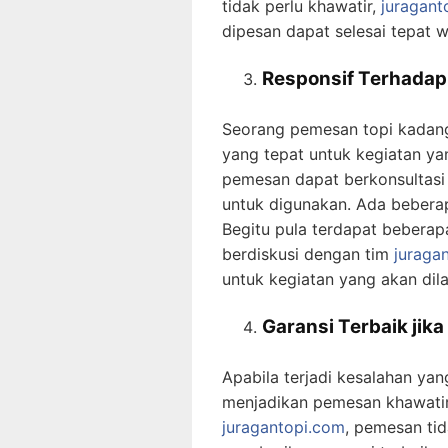
tidak perlu khawatir,
juragant
dipesan dapat selesai tepat w
Responsif Terhada
Seorang pemesan topi kadang 
yang tepat untuk kegiatan ya
pemesan dapat berkonsultasi 
untuk digunakan. Ada beberapa
Begitu pula terdapat beberap
berdiskusi dengan tim
juraga
untuk kegiatan yang akan dil
Garansi Terbaik jik
Apabila terjadi kesalahan ya
menjadikan pemesan khawatir
juragantopi.com
, pemesan tid