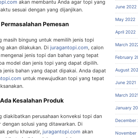
opi.com
akan membantu Anda agar topi yang
June 2022
aktu sesuai dengan yang dijanjikan.
May 2022
p Permasalahan Pemesan
April 2022
masih bingung untuk memilih jenis topi
March 202
ng akan dilakukan. Di
juragantopi.com
, calon
mengenai jenis topi dan bahan yang tepat
February 2
 model dan jenis topi yang dapat dipilih.
August 20
a jenis bahan yang dapat dipakai. Anda dapat
ntopi.com
untuk mewujudkan topi yang tepat
June 2021
aksanakan.
March 202
a Ada Kesalahan Produk
January 2
ng diakibatkan perusahaan konveksi topi dan
December 
 dengan solusi yang ditawarkan. Di
ak perlu khawatir,
juragantopi.com
akan
November