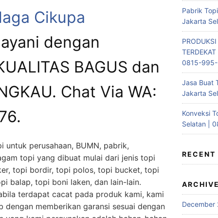
Pabrik Top
alaga Cikupa
Jakarta Se
ayani dengan
PRODUKSI
TERDEKAT 
 KUALITAS BAGUS dan
0815-995
Jasa Buat 
GKAU. Chat Via WA:
Jakarta Se
76.
Konveksi T
Selatan | 
i untuk perusahaan, BUMN, pabrik,
RECENT
gam topi yang dibuat mulai dari jenis topi
ker, topi bordir, topi polos, topi bucket, topi
opi balap, topi boni laken, dan lain-lain.
ARCHIV
bila terdapat cacat pada produk kami, kami
December 
b dengan memberikan garansi sesuai dengan