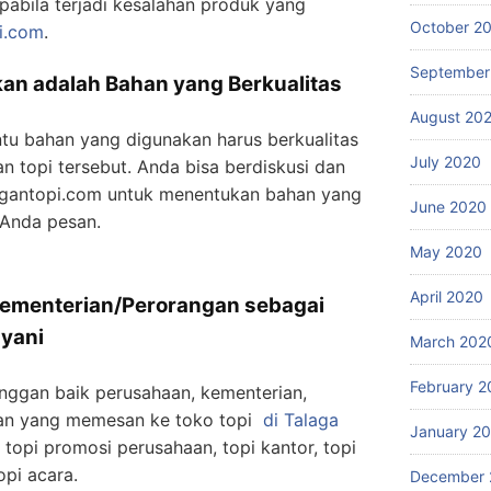
pabila terjadi kesalahan produk yang
October 2
i.com
.
September
an adalah Bahan yang Berkualitas
August 20
ntu bahan yang digunakan harus berkualitas
July 2020
 topi tersebut. Anda bisa berdiskusi dan
ragantopi.com untuk menentukan bahan yang
June 2020
 Anda pesan.
May 2020
April 2020
ementerian/Perorangan sebagai
ayani
March 202
February 2
nggan baik perusahaan, kementerian,
an yang memesan ke toko topi
di Talaga
January 2
k topi promosi perusahaan, topi kantor, topi
opi acara.
December 