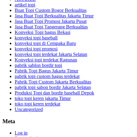
artikel topi
Buat Topi Custom Bogor Berkualitas
Jasa Buat Topi Berkualitas Jakarta Timur
Jasa Buat Topi Promosi Jakarta Pusat
Jasa Buat Topi Tangerang Berkualitas
Konveksi Topi bagus Bekasi
konveksi topi baseball
konveksi topi di Cempaka Baru
konveksi topi promosi
konveksi topi terdekat Jakarta Selatan
Konveksi topi terdekat Ragunan
pabrik sablon bordir topi
Pabrik Topi Bagus Jakarta Timur
pabrik topi custom bagus terdekat
Pabrik Topi Custom Jakarta Berkualitas
pabrik topi sabon bordir Jakarta Selatan
Produksi Topi dan bordir baseball Depok
toko topi keren jakarta Timur
toko topi keren terdekat
Uncategorized
Meta
Log in